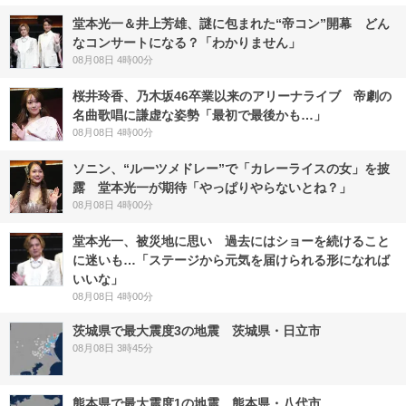
堂本光一＆井上芳雄、謎に包まれた“帝コン”開幕 どん
なコンサートになる？「わかりません」
08月08日 4時00分
桜井玲香、乃木坂46卒業以来のアリーナライブ 帝劇の
名曲歌唱に謙虚な姿勢「最初で最後かも…」
08月08日 4時00分
ソニン、“ルーツメドレー”で「カレーライスの女」を披
露 堂本光一が期待「やっぱりやらないとね？」
08月08日 4時00分
堂本光一、被災地に思い 過去にはショーを続けること
に迷いも…「ステージから元気を届けられる形になれば
いいな」
08月08日 4時00分
茨城県で最大震度3の地震 茨城県・日立市
08月08日 3時45分
熊本県で最大震度1の地震 熊本県・八代市