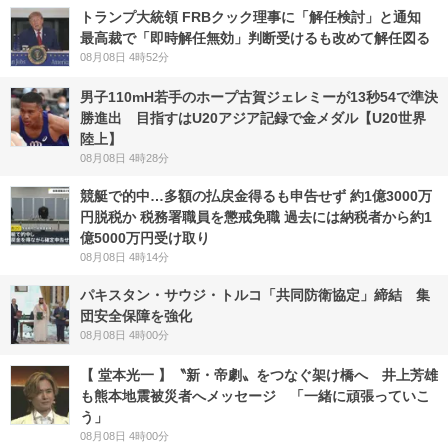
トランプ大統領 FRBクック理事に「解任検討」と通知
最高裁で「即時解任無効」判断受けるも改めて解任図る
08月08日 4時52分
男子110mH若手のホープ古賀ジェレミーが13秒54で準決
勝進出 目指すはU20アジア記録で金メダル【U20世界
陸上】
08月08日 4時28分
競艇で的中…多額の払戻金得るも申告せず 約1億3000万
円脱税か 税務署職員を懲戒免職 過去には納税者から約1
億5000万円受け取り
08月08日 4時14分
パキスタン・サウジ・トルコ「共同防衛協定」締結 集
団安全保障を強化
08月08日 4時00分
【 堂本光一 】〝新・帝劇〟をつなぐ架け橋へ 井上芳雄
も熊本地震被災者へメッセージ 「一緒に頑張っていこ
う」
08月08日 4時00分