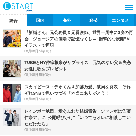
国内
海外
経済
エンタメ
総合
『新婚さん』元公務員＆元看護師、世界一周中に3度の再
会…ジョージアの酒場で記憶なくし→“衝撃的な展開”AI
イラストで再現
08月08日 5時00分
TUBEとHY仲宗根泉がサプライズ 元気のない父＆失恋
女性に歌をプレゼント
08月08日 5時00分
スカイピース・テオくん＆加藤乃愛、破局を発表 それ
ぞれSNSで思いつづる「本当にありがとう！」
08月08日 5時00分
レインボー池田、愛あふれた結婚報告 ジャンボは佐藤
佳奈アナに“公開呼びかけ”「いつでもオレに相談してい
ただけたら」
08月08日 5時00分