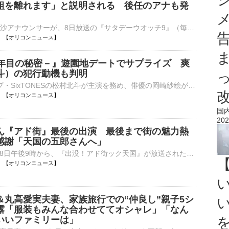
組を離れます」と説明される 後任のアナも発
NHKの林田理沙アナウンサーが、8日放送の『サタデーウオッチ9』（毎週土曜 後9：00）に出演。山下毅解説委員から「今夜の放送をもって林田キャスターは番組を離れます」と説明された。 【動画】才色兼備！NHK林⋯
22:14 【オリコンニュース】
5年目の秘密－』遊園地デートでサプライズ 爽
斗）の犯行動機も判明
6人組グループ・SixTONESの松村北斗が主演を務め、俳優の岡崎紗絵が共演する、日本テレビ系土曜ドラマ『告白－25年目の秘密－』（毎週土曜 後9：00～後9：54）の第5話が8日に放送された。 【場面写真】好き！が⋯
21:54 【オリコンニュース】
国
202
ん『アド街』最後の出演 最後まで街の魅力熱
感謝「天国の五郎さんへ」
テレビ東京で8日午後9時から、『出没！アド街ック天国』が放送された。先月14日に死去した山田五郎さんの最後の出演回で、番組はテロップで感謝を伝えた。 【写真】亡くなる6日前…スタジオで笑みを浮かべる山田五⋯
21:52 【オリコンニュース】
＆丸高愛実夫妻、家族旅行での“仲良し”親子5シ
露「服装もみんな合わせててオシャレ」「なん
いいファミリーは」