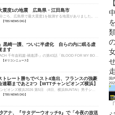
大震度1の地震 広島県・江田島市
8日午後11時28分ごろ、広島県で最大震度1を観測する地震がありました。気象庁によりますと、震源地は安芸灘で、震源の深さはおよそ50km、地震の規模を示すマグニチュードは2.9と推定されます。この地震に…
31 【TBS NEWS DIG】
CH』黒崎一護、ついに半虚化 自らの内に眠る虚
覚ます
アニメ『BLEACH 千年血戦篇-禍進譚-』の第43話「BLOOD FOR MY BONE」が8日、テレビ東京系で放送された。、ついに「半虚化」した一護がアニメ本編に登場し、「半虚化」した一護の姿を描いたビジュアル「THE STORIES⋯
23:30 【オリコンニュース】
ストレート勝ちでベスト4進出、フランスの強豪
国
202
会連覇まであと2つ【WTTチャンピオンズ横浜】
■卓球 WTTチャンピオンズ横浜2026 第5日 （8日、横浜BUNTAI）男子シングルス準々決勝で前回王者の張本智和（23、世界ランク5位）は、フランスのA.ルブラン（22、同10位）をゲームカウント…
18 【TBS NEWS DIG】
理沙アナ、『サタデーウオッチ9』で「今夜の放送