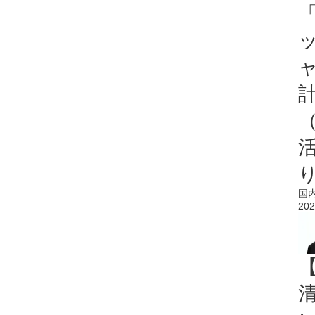
「
国
202