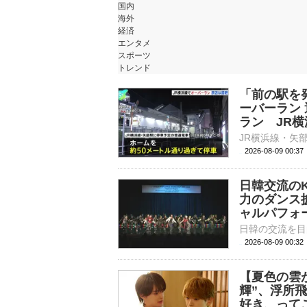
国内
海外
経済
エンタメ
スポーツ
トレンド
「前の駅を
ーバーラン
ラン JR横
2026-08-09 00:
日韓交流の
力のダンス
ャルパフォ
2026-08-09 00:
【夏色の雲が
輝”、浮所
好き、って