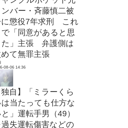
メンバー・斉藤慎二被
告に懲役7年求刑 これ
まで「同意があると思
った」主張 弁護側は
改めて無罪主張
内
6-08-06 14:36
【独自】「ミラーくら
いは当たっても仕方な
いと」運転手男（49）
を過失運転傷害などの