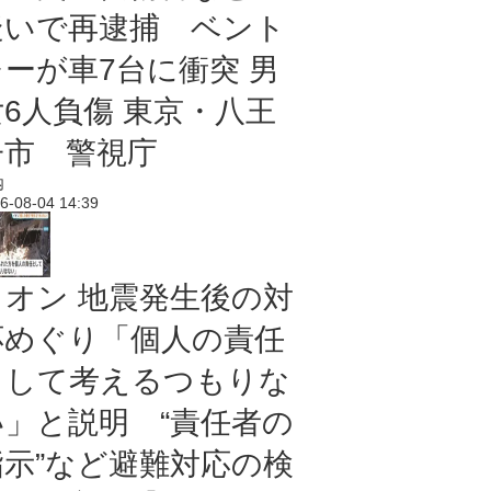
疑いで再逮捕 ベント
レーが車7台に衝突 男
女6人負傷 東京・八王
子市 警視庁
内
6-08-04 14:39
イオン 地震発生後の対
応めぐり「個人の責任
として考えるつもりな
い」と説明 “責任者の
指示”など避難対応の検