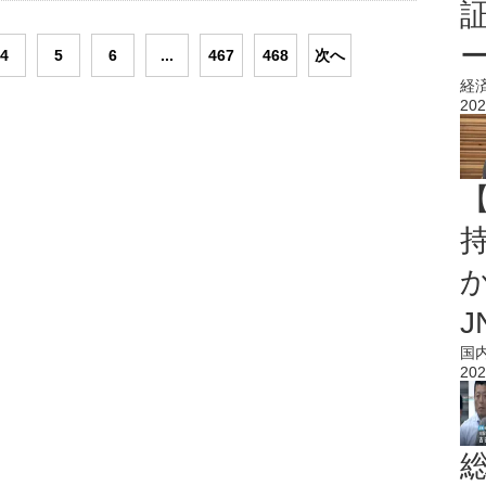
4
5
6
...
467
468
次へ
経
202
持
J
国
202