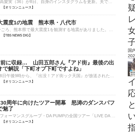
タレントの丸高愛実（36）が8日、自身のインスタグラムを更新。夫でサッカー元日本代表の柿谷曜一朗（36）と3人の子どもたちと家族旅行を満喫する様子を披露した。 【動画】「なんだこのかわいいファミリーは」家⋯
21:40 【オリコンニュース】
大震度1の地震 熊本県・八代市
8日午後9時23分ごろ、熊本県で最大震度1を観測する地震がありました。気象庁によりますと、震源地は熊本県熊本地方で、震源の深さはごく浅い、地震の規模を示すマグニチュードは2.9と推定されます。この地震に…
27 【TBS NEWS DIG】
国
202
日前に収録… 山田五郎さん『アド街』最後の出
オで解説「下町オブ下町ですよね」
テレビ東京で8日午後9時から、『出没！アド街ック天国』が放送された。先月14日に死去した山田五郎さんの最後の出演回で、山田さんはスタジオで解説した。 【写真】亡くなる6日前…スタジオで笑みを浮かべる山田五⋯
21:20 【オリコンニュース】
P、30周年に向けたツアー開幕 怒涛のダンスパフ
で魅了
ボーカル＆パフォーマンスグループ・DA PUMPの全国ツアー「LIVE DA PUMP 2026 ROAD 2 DA 30th」が8日、埼玉・戸田市文化会館で幕を開けた。 【写真】かっけぇ！パフォーマンスを繰り広げるDA PUMP 1997年6月11⋯
21:03 【オリコンニュース】