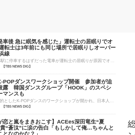
発車後 急に眠気を感じた」運転士の居眠りでオ
 運転士は3年前にも同じ場所で居眠りしオーバー
浜線
JR横浜線・矢部駅に停車するはずだった電車が運転士の居眠りが原因でオーバーランを起こしました。この運転士は過去にも、同じ場所でオーバーランを起こしていたということです。8日午前6時半ごろ、相模原市のJR…
37 【TBS NEWS DIG】
K-POPダンスワークショップ開催 参加者が迫
披露 韓国ダンスグループ「HOOK」のスペシ
ーマンスも
日韓の交流を目的としたK-POPダンスのワークショップが開かれ、日本人の参加者が迫力のあるパフォーマンスを披露しました。都内で開催されたのは韓国の有名なダンサーを招いたK-POPのダンスワークショップ。…
32 【TBS NEWS DIG】
恋と嵐をまきおこす】ACEes深田竜生“夏
総
飛貴“蒼汰”に涙の告白「もしかして俺…ちゃんと
ことなのかな？」