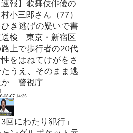
【速報】歌舞伎俳優の
中村小三郎さん（77）
をひき逃げの疑いで書
類送検 東京・新宿区
の路上で歩行者の20代
女性をはねてけがをさ
せたうえ、そのまま逃
走か 警視庁
内
6-08-07 14:26
「3回にわたり犯行」
ジャングルポケット元