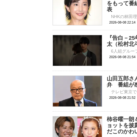
をもって番
表
2026-08-08 
『告白－2
太（松村北
2026-08-08 
山田五郎さ
弁 番組が
2026-08-08 
柿谷曜一朗
ョットを披
だこのかわ