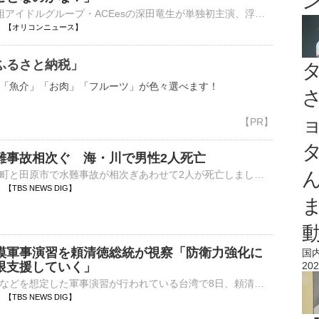
ジュニア5人組アイドルグループ・ACEesの深田竜生が単独初主演、浮所飛貴が共演するテレビ朝日系オシドラサタデー『夏色の雲が恋と嵐をまきおこす』（毎週土曜 後11：00）第5話が8日、放送された。 【写真】愛犬⋯
00:00 【オリコンニュース】
ふるさと納税」
「魚介」「お肉」「フルーツ」が色々選べます！
難事故相次ぐ 海・川で男性2人死亡
愛知県内の東栄町と田原市で水難事故が相次ぎあわせて2人が死亡しました。警察によりますときょう正午すぎ愛知県東栄町振草の鴨山川で「男性が溺れている」と110番通報がありました。溺れたのは弥富市の会社員、和…
40 【TBS NEWS DIG】
模軍事演習を頼清徳総統が視察「防衛力強化に
国
限支援していく」
202
中国による侵攻などを想定した軍事演習が行われている台湾で8日、頼清徳総統が海軍基地を視察しました。8日、南部・高雄市の海軍基地で、有事を想定しミサイル艇を緊急出港させる演習が行われました。演習を視察した…
39 【TBS NEWS DIG】