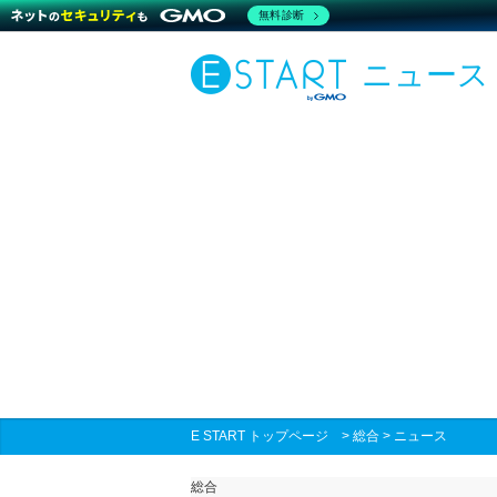
無料診断
ニュース
E START トップページ
>
総合
>
ニュース
総合