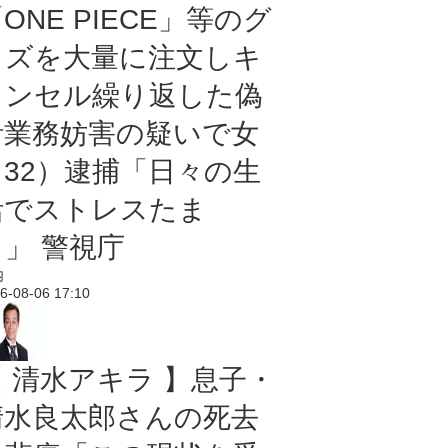
ONE PIECE」等のグ
ッズを大量に注文しキ
ャンセル繰り返した偽
計業務妨害の疑いで女
（32）逮捕「日々の生
活でストレスたま
り」 警視庁
内
6-08-06 17:10
【 清水アキラ 】息子・
清水良太郎さんの死去