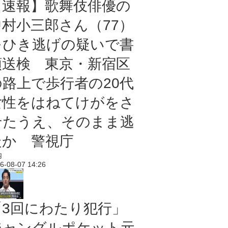
【速報】歌舞伎俳優の
中村小三郎さん（77）
をひき逃げの疑いで書
類送検 東京・新宿区
の路上で歩行者の20代
女性をはねてけがをさ
せたうえ、そのまま逃
走か 警視庁
内
6-08-07 14:26
「3回にわたり犯行」
ジャングルポケット元