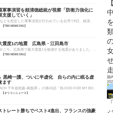
模軍事演習を頼清徳総統が視察「防衛力強化に
限支援していく」
中国による侵攻などを想定した軍事演習が行われている台湾で8日、頼清徳総統が海軍基地を視察しました。8日、南部・高雄市の海軍基地で、有事を想定しミサイル艇を緊急出港させる演習が行われました。演習を視察した…
39 【TBS NEWS DIG】
大震度1の地震 広島県・江田島市
8日午後11時28分ごろ、広島県で最大震度1を観測する地震がありました。気象庁によりますと、震源地は安芸灘で、震源の深さはおよそ50km、地震の規模を示すマグニチュードは2.9と推定されます。この地震に…
31 【TBS NEWS DIG】
CH』黒崎一護、ついに半虚化 自らの内に眠る虚
国
202
覚ます
アニメ『BLEACH 千年血戦篇-禍進譚-』の第43話「BLOOD FOR MY BONE」が8日、テレビ東京系で放送された。、ついに「半虚化」した一護がアニメ本編に登場し、「半虚化」した一護の姿を描いたビジュアル「THE STORIES⋯
23:30 【オリコンニュース】
ストレート勝ちでベスト4進出、フランスの強豪