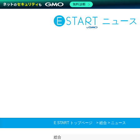
無料診断
ニュース
E START トップページ
>
総合
>
ニュース
総合