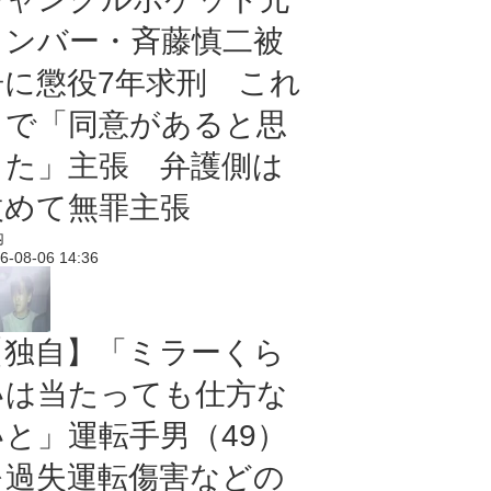
メンバー・斉藤慎二被
告に懲役7年求刑 これ
まで「同意があると思
った」主張 弁護側は
改めて無罪主張
内
6-08-06 14:36
【独自】「ミラーくら
いは当たっても仕方な
いと」運転手男（49）
を過失運転傷害などの