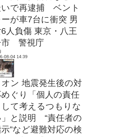
疑いで再逮捕 ベント
レーが車7台に衝突 男
女6人負傷 東京・八王
子市 警視庁
内
6-08-04 14:39
イオン 地震発生後の対
応めぐり「個人の責任
として考えるつもりな
い」と説明 “責任者の
指示”など避難対応の検