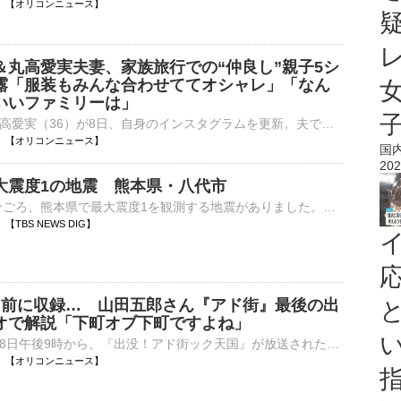
21:52 【オリコンニュース】
＆丸高愛実夫妻、家族旅行での“仲良し”親子5シ
露「服装もみんな合わせててオシャレ」「なん
いいファミリーは」
タレントの丸高愛実（36）が8日、自身のインスタグラムを更新。夫でサッカー元日本代表の柿谷曜一朗（36）と3人の子どもたちと家族旅行を満喫する様子を披露した。 【動画】「なんだこのかわいいファミリーは」家⋯
21:40 【オリコンニュース】
国
202
大震度1の地震 熊本県・八代市
8日午後9時23分ごろ、熊本県で最大震度1を観測する地震がありました。気象庁によりますと、震源地は熊本県熊本地方で、震源の深さはごく浅い、地震の規模を示すマグニチュードは2.9と推定されます。この地震に…
27 【TBS NEWS DIG】
日前に収録… 山田五郎さん『アド街』最後の出
オで解説「下町オブ下町ですよね」
テレビ東京で8日午後9時から、『出没！アド街ック天国』が放送された。先月14日に死去した山田五郎さんの最後の出演回で、山田さんはスタジオで解説した。 【写真】亡くなる6日前…スタジオで笑みを浮かべる山田五⋯
21:20 【オリコンニュース】