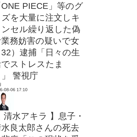
ONE PIECE」等のグ
ッズを大量に注文しキ
ャンセル繰り返した偽
計業務妨害の疑いで女
（32）逮捕「日々の生
活でストレスたま
り」 警視庁
内
6-08-06 17:10
【 清水アキラ 】息子・
清水良太郎さんの死去