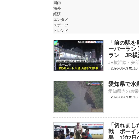
国内
海外
経済
エンタメ
スポーツ
トレンド
「前の駅を
ーバーラン
ラン JR横
2026-08-09 01:
愛知県で水
2026-08-09 01:
「切れまし
戦 ボーイ
島 1泊2