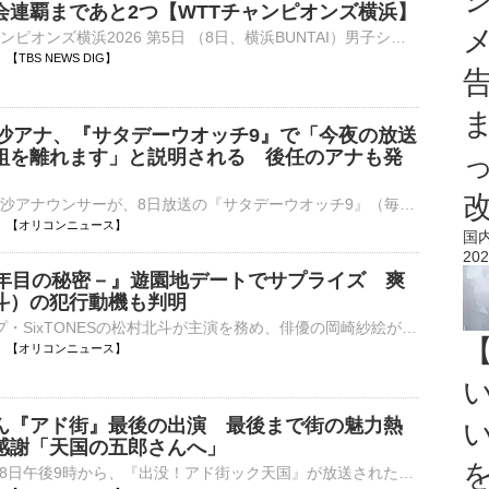
会連覇まであと2つ【WTTチャンピオンズ横浜】
■卓球 WTTチャンピオンズ横浜2026 第5日 （8日、横浜BUNTAI）男子シングルス準々決勝で前回王者の張本智和（23、世界ランク5位）は、フランスのA.ルブラン（22、同10位）をゲームカウント…
18 【TBS NEWS DIG】
理沙アナ、『サタデーウオッチ9』で「今夜の放送
組を離れます」と説明される 後任のアナも発
NHKの林田理沙アナウンサーが、8日放送の『サタデーウオッチ9』（毎週土曜 後9：00）に出演。山下毅解説委員から「今夜の放送をもって林田キャスターは番組を離れます」と説明された。 【動画】才色兼備！NHK林⋯
22:14 【オリコンニュース】
国
202
5年目の秘密－』遊園地デートでサプライズ 爽
斗）の犯行動機も判明
6人組グループ・SixTONESの松村北斗が主演を務め、俳優の岡崎紗絵が共演する、日本テレビ系土曜ドラマ『告白－25年目の秘密－』（毎週土曜 後9：00～後9：54）の第5話が8日に放送された。 【場面写真】好き！が⋯
21:54 【オリコンニュース】
ん『アド街』最後の出演 最後まで街の魅力熱
感謝「天国の五郎さんへ」
テレビ東京で8日午後9時から、『出没！アド街ック天国』が放送された。先月14日に死去した山田五郎さんの最後の出演回で、番組はテロップで感謝を伝えた。 【写真】亡くなる6日前…スタジオで笑みを浮かべる山田五⋯