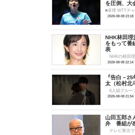
を圧倒、大
2026-08-08 23:
NHK林田
をもって番
表
2026-08-08 
『告白－2
太（松村北
2026-08-08 
山田五郎さ
弁 番組が