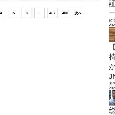
4
5
6
...
467
468
次へ
経
202
持
J
国
202