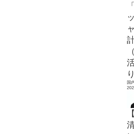
「
国
202