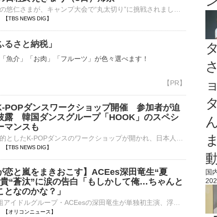
広島県を訪問中の悠仁さまが、キャンプ大会で“丸太切り”に挑戦されました。秋篠宮家の長男・悠仁さまは、ボーイスカウトの中高生らがキャンプを行う『日本スカウトジャンボリー』に出席し、ノコギリを使って丸太を切…
15 【TBS NEWS DIG】
ふるさと納税」
「魚介」「お肉」「フルーツ」が色々選べます！
K-POPダンスワークショップ開催 参加者が迫
披露 韓国ダンスグループ「HOOK」のスペシ
ーマンスも
日韓の交流を目的としたK-POPダンスのワークショップが開かれ、日本人の参加者が迫力のあるパフォーマンスを披露しました。都内で開催されたのは韓国の有名なダンサーを招いたK-POPのダンスワークショップ。…
32 【TBS NEWS DIG】
恋と嵐をまきおこす】ACEes深田竜生“夏
国
飛貴“蒼汰”に涙の告白「もしかして俺…ちゃんと
202
ことなのかな？」
ジュニア5人組アイドルグループ・ACEesの深田竜生が単独初主演、浮所飛貴が共演するテレビ朝日系オシドラサタデー『夏色の雲が恋と嵐をまきおこす』（毎週土曜 後11：00）第5話が8日、放送された。 【写真】愛犬⋯
00:00 【オリコンニュース】