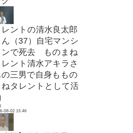
ング
タレントの清水良太郎
さん（37）自宅マンシ
ョンで死去 ものまね
タレント清水アキラさ
んの三男で自身ももの
まねタレントとして活
動
内
6-08-02 15:46