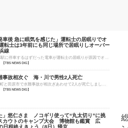
発車後 急に眠気を感じた」運転士の居眠りでオ
 運転士は3年前にも同じ場所で居眠りしオーバー
浜線
JR横浜線・矢部駅に停車するはずだった電車が運転士の居眠りが原因でオーバーランを起こしました。この運転士は過去にも、同じ場所でオーバーランを起こしていたということです。8日午前6時半ごろ、相模原市のJR…
16 【TBS NEWS DIG】
難事故相次ぐ 海・川で男性2人死亡
愛知県内の東栄町と田原市で水難事故が相次ぎあわせて2人が死亡しました。警察によりますときょう正午すぎ愛知県東栄町振草の鴨山川で「男性が溺れている」と110番通報がありました。溺れたのは弥富市の会社員、和…
16 【TBS NEWS DIG】
た」悠仁さま ノコギリ使って“丸太切り”に挑
総
スカウトのキャンプ大会 博物館も鑑賞 広
日の日程終えきょう（8日）帰京