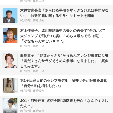
08月07日 15時19分
木原官房長官「あらゆる手段を尽くさなければ時間がな
い」 拉致問題に関する中学生サミットを開催
08月07日 15時17分
村上佳菜子、遠距離結婚中の夫との再会で“全力ハグ”
大ジャンプで飛びつく姿に「めちゃ飛んでる（笑）」
「かなちゃんすごいJUMP」
08月07日 15時13分
飯島直子、“野菜たっぷり”そうめんアレンジ披露に反響
「具だくさんサラダそうめん参考になりました」「真似
してみます」
08月07日 15時10分
第1子出産目前のセレブモデル・藤井サチが起業を決意
「自分の軸を増やしたい」
08月07日 15時07分
JO1・河野純喜“嫉妬全開”恋愛観を告白「なんでキスし
たん？」
08月07日 15時06分