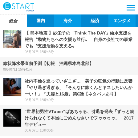
国内
海外
経済
エンタメ
総合
【 熊本地震 】紗栄子の「Think The DAY」給水支援を
報告〝動物たちへの支援も並行〟 自身の会社での事業
でも〝支援活動を支える〟
08月07日 15時43分
線状降水帯直前予測【初報 沖縄県本島北部】
08月07日 15時41分
社内不倫を巡っていざこざ… 美子の狂気の行動に反響
「やり過ぎ過ぎる」「そんなに紘くんとキスしたいんか
ーい！」『夫婦と16歳』第6話【ネタバレあり】
08月07日 15時40分
“世界初男性VTuber”ばあちゃる、引退を発表「ずっと続
けられなくて本当にごめんなさいでフゥゥゥゥ」 2017
年デビュー
08月07日 15時30分