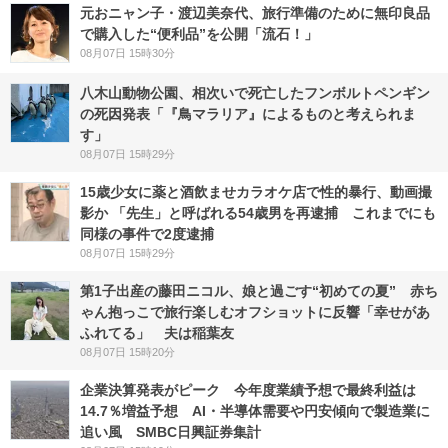
元おニャン子・渡辺美奈代、旅行準備のために無印良品
で購入した“便利品”を公開「流石！」
08月07日 15時30分
八木山動物公園、相次いで死亡したフンボルトペンギン
の死因発表「『鳥マラリア』によるものと考えられま
す」
08月07日 15時29分
15歳少女に薬と酒飲ませカラオケ店で性的暴行、動画撮
影か 「先生」と呼ばれる54歳男を再逮捕 これまでにも
同様の事件で2度逮捕
08月07日 15時29分
第1子出産の藤田ニコル、娘と過ごす“初めての夏” 赤ち
ゃん抱っこで旅行楽しむオフショットに反響「幸せがあ
ふれてる」 夫は稲葉友
08月07日 15時20分
企業決算発表がピーク 今年度業績予想で最終利益は
14.7％増益予想 AI・半導体需要や円安傾向で製造業に
追い風 SMBC日興証券集計