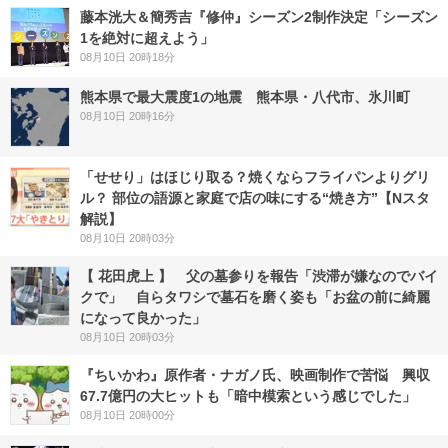
藤本洸大＆簡秀吉『修仲』シーズン2制作決定「シーズン
1を絶対に超えよう」
08月10日 20時18分
熊本県で最大震度1の地震 熊本県・八代市、氷川町
08月10日 20時16分
「せせり」はほじり取る？焼くならフライパンよりグリ
ル？ 部位の語源と家庭で店の味にする“焼き方”【Nスタ
解説】
08月10日 20時03分
【 花田虎上 】 父の墓参りを報告「渋滞が嫌なのでバイ
クで」 自らタワシで墓石を磨く姿も「お盆の前に綺麗
になって良かった」
08月10日 20時03分
『ちいかわ』原作者・ナガノ氏、映画制作で苦悩 興収
67.7億円の大ヒットも「暗中模索という感じでした」
08月10日 20時00分