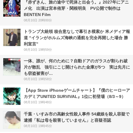
『赤ずきん、旅の途中で死体と出会う。』2027年にアニ
メ化 出演は宮本侑芽・関根明良 PV公開で制作は
BENTEN Film
08月10日 20時00分
トランプ大統領 核合意なしで幕引き模索か 米メディア報
道 “イランがホルムズ海峡の通航を完全再開した場合 勝
利宣言”
08月10日 19時59分
一体、誰が、何のために？自動ドアのガラスが割られ破
片が散乱 強引にこじ開けられた金庫が5つ 実は先月に
も窃盗被害が…
08月10日 19時58分
【App Store iPhoneゲームチャート】『僕のヒーローア
カデミアUNITED SURVIVAL』1位に初登場（8/3～9）
08月10日 19時48分
千葉・いすみ市の高齢女性殺人事件 54歳娘を殺人容疑で
逮捕「私は母を殺害していません」と容疑否認
08月10日 19時45分