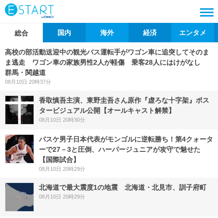
国内
海外
経済
エンタメ
総合
高校の部活動送迎中の観光バス運転手がワゴン車に追突してそのま
ま逃走 ワゴン車の家族男性2人が軽傷 乗客28人にはけがなし
群馬・関越道
08月10日 20時37分
香取慎吾主演、東野圭吾さん原作『虚ろな十字架』ポス
タービジュアル公開【オールキャスト解禁】
08月10日 20時30分
バスケ男子日本代表がモンゴルに逆転勝ち！第4クォータ
ーで27－3と圧倒、ハーパージュニアが攻守で魅せた
【国際試合】
08月10日 20時29分
北海道で最大震度1の地震 北海道・北見市、訓子府町
08月10日 20時29分