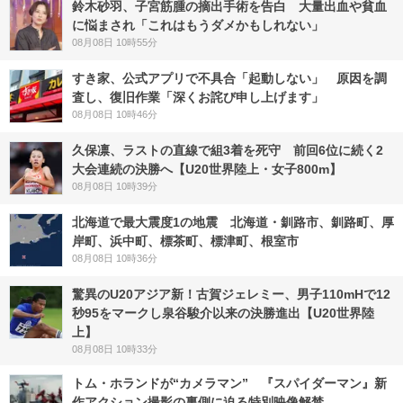
鈴木砂羽、子宮筋腫の摘出手術を告白 大量出血や貧血
に悩まされ「これはもうダメかもしれない」
08月08日 10時55分
すき家、公式アプリで不具合「起動しない」 原因を調
査し、復旧作業「深くお詫び申し上げます」
08月08日 10時46分
久保凛、ラストの直線で組3着を死守 前回6位に続く2
大会連続の決勝へ【U20世界陸上・女子800m】
08月08日 10時39分
北海道で最大震度1の地震 北海道・釧路市、釧路町、厚
岸町、浜中町、標茶町、標津町、根室市
08月08日 10時36分
驚異のU20アジア新！古賀ジェレミー、男子110mHで12
秒95をマークし泉谷駿介以来の決勝進出【U20世界陸
上】
08月08日 10時33分
トム・ホランドが“カメラマン” 『スパイダーマン』新
作アクション撮影の裏側に迫る特別映像解禁