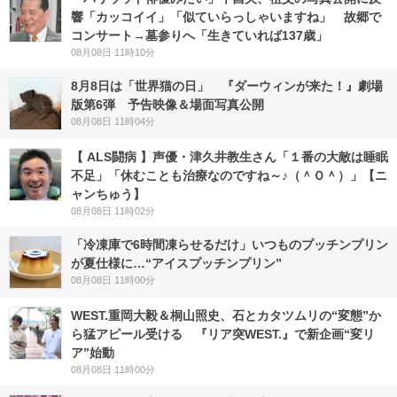
響「カッコイイ」「似ていらっしゃいますね」 故郷で
コンサート→墓参りへ「生きていれば137歳」
08月08日 11時10分
8月8日は「世界猫の日」 『ダーウィンが来た！』劇場
版第6弾 予告映像＆場面写真公開
08月08日 11時04分
【 ALS闘病 】声優・津久井教生さん「１番の大敵は睡眠
不足」「休むことも治療なのですね～♪（＾Ｏ＾）」【ニ
ャンちゅう】
08月08日 11時02分
「冷凍庫で6時間凍らせるだけ」いつものプッチンプリン
が夏仕様に…“アイスプッチンプリン”
08月08日 11時00分
WEST.重岡大毅＆桐山照史、石とカタツムリの“変態”か
ら猛アピール受ける 『リア突WEST.』で新企画“変リ
ア”始動
08月08日 11時00分