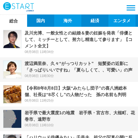
国内
海外
経済
エンタメ
総合
及川光博、一般女性との結婚＆妻の妊娠を発表「俳優と
して、ミッチーとして、努力し精進して参ります」【コ
メント全文】
08月08日 11時34分
渡辺満里奈、久々“がっつりカット” 短髪姿の近影に
「さっぱりいいですね」「夏らしくて、、可愛い」の声
08月08日 11時30分
【令和8年8月8日】大阪“みたらし団子”の喜八洲総本
舗、社長は“8尽くし”の人物だった 孫の名前も判明
08月08日 11時25分
岩手県で最大震度1の地震 岩手県・宮古市、大槌町、花
巻市、遠野市
08月08日 11時10分
「ハリウッド俳優みたい」千昌夫、祖父の写真公開に反