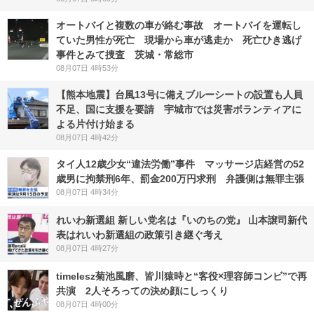
オートバイと複数の車が絡む事故 オートバイを運転し
ていた男性が死亡 現場から車が逃走か 死亡ひき逃げ
事件とみて捜査 茨城・常総市
08月07日 4時53分
【熊本地震】台風13号に備えブルーシートの設置も人員
不足、国に支援を要請 宇城市では災害ボランティアに
よる片付け始まる
08月07日 4時42分
タイ人12歳少女“違法労働”事件 マッサージ店経営の52
歳男に拘禁刑6年、罰金200万円求刑 弁護側は無罪主張
08月07日 4時34分
れいわ新選組 新しい党名は『いのちの党』 山本譲司新代
表はれいわ新選組の政策引き継ぐ考え
08月07日 4時27分
timelesz菊池風磨、皆川猿時と“客役×理容師コンビ”で再
共演 2人そろっての決め顔にしっくり
08月07日 4時00分