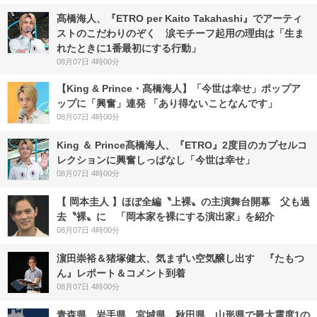
髙橋海人、『ETRO per Kaito Takahashi』でアーティ
ストのこだわりのぞく 涙モチーフ起用の理由は「生ま
れたときに1番最初にする行動」
08月07日 4時00分
【King & Prince・髙橋海人】「今世は幸せ」ポップア
ップに「興奮」連発 「あり得ないことなんです」
08月07日 4時00分
King ＆ Prince髙橋海人、『ETRO』2度目のカプセルコ
レクションに興奮しっぱなし「今世は幸せ」
08月07日 4時00分
【 岡本圭人 】ほぼ全編〝上裸〟の主演舞台開幕 父も過
去〝裸〟に 「岡本家を裸にする演出家」を紹介
08月07日 4時00分
濵田崇裕＆猪塚健太、気まずい空気醸し出す 『たもつ
ん』レポート＆コメント到着
08月07日 4時00分
青森県、岩手県、宮城県、秋田県、山形県で最大震度1の