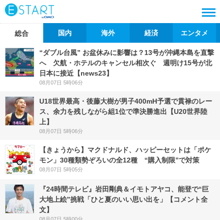
国内
海外
経済
エンタメ
総合
“ダブル台風” お盆休みに影響は？13号が沖縄本島を直撃
へ 欠航・ホテルのキャンセル相次ぐ 週明け15号が北
日本に接近【news23】
08月07日 5時06分
U18世界最高・後藤大樹が男子400mH予選で貫禄のレー
ス、余力を残しながら組1位で準決勝進出【U20世界陸
上】
08月07日 5時06分
【きょうから】マクドナルド、ハッピーセットは「ポケ
モン」30種類勢ぞろいの全12種 “購入制限”で対策
08月07日 5時05分
『24時間テレビ』岩田剛典＆イモトアヤコ、能登で“巨
大地上絵”挑戦「ひと夏のいい思い出を」【コメント全
文】
08月07日 5時00分