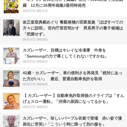
羅 12月に30周年画集3冊同時発売
08月07日 0時11分
改正皇室典範めぐり 養親候補の宮家皇族「ほぼすべての
方々に説明」 宮内庁長官明かす 男系男子の養子候補は
「把握せず」
08月07日 0時03分
カズレーザー、目標はキレイな冷凍庫 中身を
「Samsungの力で薄くしてくれないですかね」
08月07日 0時00分
42歳・カズレーザー、車の便利さを再発見「絶対にあっ
た方がいい」 最近、普通自動車免許を取得
08月07日 0時00分
【 カズレーザー 】自動車免許取得後のドライブは「すん
げぇスロー運転」「渋滞の原因になってるかも」
08月07日 0時00分
カズレーザー、珍しいパープル衣装で登場 赤い姿で漫
画化に苦笑い「こういう時に限って別の服を」