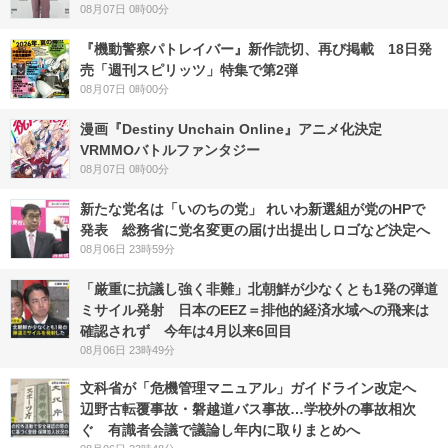
08月07日 0時00分
『機動警察パトレイバー』新作読切、再び掲載 18日発
売「週刊スピリッツ」特集で第2弾
08月07日 0時00分
漫画『Destiny Unchain Online』アニメ化決定
VRMMOバトルファンタジー
08月07日 0時00分
新たな党名は「いのちの党」 れいわ新選組が党のHPで
発表 総務省に党名変更の届け出提出しロゴなど決定へ
08月06日 23時59分
「厳重に抗議し強く非難」北朝鮮が少なくとも1発の弾道
ミサイル発射 日本のEEZ＝排他的経済水域への飛来は
確認されず 今年は4月以来6回目
08月06日 23時49分
文科省が「危機管理マニュアル」ガイドライン改定へ
辺野古転覆事故・磐越道バス事故…学校外の事故相次
ぐ 有識者会議で議論し年内に取りまとめへ