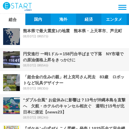
国内
海外
経済
エンタメ
総合
熊本県で最大震度1の地震 熊本県・上天草市、芦北町
08月07日 0時57分
円安進行 一時1ドル＝158円台半ばまで下落 NY市場で
の原油価格上昇をきっかけに
08月07日 0時54分
「超合金の生みの親」村上克司さん死去 83歳 ロボッ
トなど玩具デザイナー
08月07日 0時30分
“ダブル台風” お盆休みに影響は？13号が沖縄本島を直撃
へ 欠航・ホテルのキャンセル相次ぐ 週明け15号が北
日本に接近【news23】
08月07日 0時24分
『ポケモン公式ぜんこく図鑑』発売！1025匹全て完全網