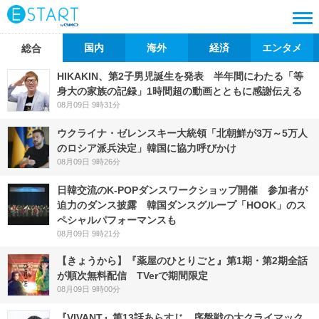
国内
海外
経済
エンタメ
総合
HIKAKIN、第2子男児誕生を発表 半年間にわたる「等
身大の家族の記録」1時間超の動画とともに感謝伝える
08月09日 9時31分
ウクライナ・ゼレンスキー大統領「北朝鮮が3万～5万人
のロシア派兵決定」韓国に協力呼びかけ
08月09日 9時26分
日韓交流のK-POPダンスワークショップ開催 参加者が
迫力のダンス披露 韓国ダンスグループ「HOOK」のス
ペシャルパフォーマンスも
08月09日 9時21分
【きょうから】『薬屋のひとりごと』第1期・第2期全話
が順次無料配信 TVerで期間限定
08月09日 9時00分
『VIVANT』第13話あらすじ 序盤戦の大クライマック