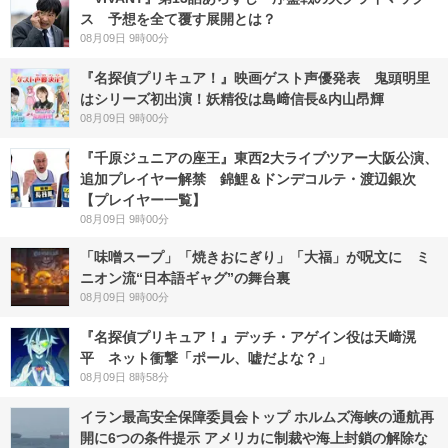
ス 予想を全て覆す展開とは？
08月09日 9時00分
『名探偵プリキュア！』映画ゲスト声優発表 鬼頭明里
はシリーズ初出演！妖精役は島﨑信長&内山昂輝
08月09日 9時00分
『千原ジュニアの座王』東西2大ライブツアー大阪公演、
追加プレイヤー解禁 錦鯉＆ドンデコルテ・渡辺銀次
【プレイヤー一覧】
08月09日 9時00分
「味噌スープ」「焼きおにぎり」「大福」が呪文に ミ
ニオン流“日本語ギャグ”の舞台裏
08月09日 9時00分
『名探偵プリキュア！』デッチ・アゲイン役は天﨑滉
平 ネット衝撃「ポール、嘘だよな？」
08月09日 8時58分
イラン最高安全保障委員会トップ ホルムズ海峡の通航再
開に6つの条件提示 アメリカに制裁や海上封鎖の解除な