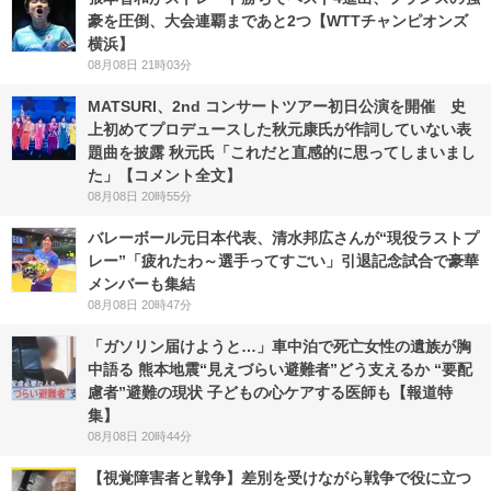
豪を圧倒、大会連覇まであと2つ【WTTチャンピオンズ
横浜】
08月08日 21時03分
MATSURI、2nd コンサートツアー初日公演を開催 史
上初めてプロデュースした秋元康氏が作詞していない表
題曲を披露 秋元氏「これだと直感的に思ってしまいまし
た」【コメント全文】
08月08日 20時55分
バレーボール元日本代表、清水邦広さんが“現役ラストプ
レー”「疲れたわ～選手ってすごい」引退記念試合で豪華
メンバーも集結
08月08日 20時47分
「ガソリン届けようと…」車中泊で死亡女性の遺族が胸
中語る 熊本地震“見えづらい避難者”どう支えるか “要配
慮者”避難の現状 子どもの心ケアする医師も【報道特
集】
08月08日 20時44分
【視覚障害者と戦争】差別を受けながら戦争で役に立つ