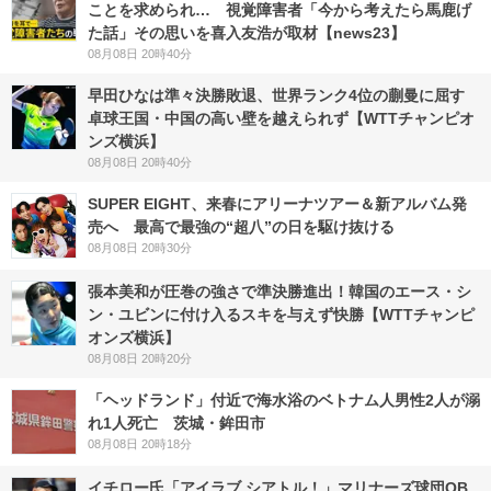
ことを求められ… 視覚障害者「今から考えたら馬鹿げ
た話」その思いを喜入友浩が取材【news23】
08月08日 20時40分
早田ひなは準々決勝敗退、世界ランク4位の蒯曼に屈す
卓球王国・中国の高い壁を越えられず【WTTチャンピオ
ンズ横浜】
08月08日 20時40分
SUPER EIGHT、来春にアリーナツアー＆新アルバム発
売へ 最高で最強の“超八”の日を駆け抜ける
08月08日 20時30分
張本美和が圧巻の強さで準決勝進出！韓国のエース・シ
ン・ユビンに付け入るスキを与えず快勝【WTTチャンピ
オンズ横浜】
08月08日 20時20分
「ヘッドランド」付近で海水浴のベトナム人男性2人が溺
れ1人死亡 茨城・鉾田市
08月08日 20時18分
イチロー氏「アイラブ シアトル！」マリナーズ球団OB