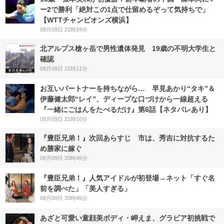
ー2で勝利「絶対この1点で仕留めるぞって気持ちで」
【WTTチャンピオンズ横浜】
08月09日 21時24分
北アルプス槍ヶ岳で男性遺体発見 19歳の不明大学生と
確認
08月09日 21時11分
お互いパートナーを持ちながら… 早見あかり“タキ”＆
伊藤健太郎“レイ”、ディープな口づけから一線超える
『一緒にごはんをたべるだけ』第6話【ネタバレあり】
08月09日 21時10分
『豊臣兄弟！』次回あらすじ 市は、秀吉に対抗するた
め勝家に嫁ぐ
08月09日 20時45分
『豊臣兄弟！』人気アイドルが初登場→ネット「すぐ名
前を調べた」「美人すぎる」
08月09日 20時45分
あざと可愛い童顔美ボディ・岬えま、グラビア初挑戦で