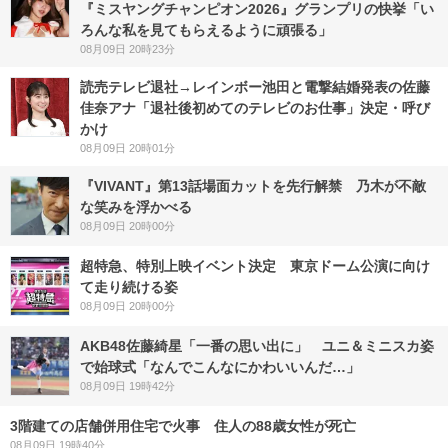
『ミスヤングチャンピオン2026』グランプリの快挙「い
ろんな私を見てもらえるように頑張る」
08月09日 20時23分
読売テレビ退社→レインボー池田と電撃結婚発表の佐藤
佳奈アナ「退社後初めてのテレビのお仕事」決定・呼び
かけ
08月09日 20時01分
『VIVANT』第13話場面カットを先行解禁 乃木が不敵
な笑みを浮かべる
08月09日 20時00分
超特急、特別上映イベント決定 東京ドーム公演に向け
て走り続ける姿
08月09日 20時00分
AKB48佐藤綺星「一番の思い出に」 ユニ＆ミニスカ姿
で始球式「なんでこんなにかわいいんだ…」
08月09日 19時42分
3階建ての店舗併用住宅で火事 住人の88歳女性が死亡
08月09日 19時40分