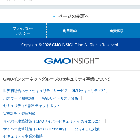
ページの先頭へ
プライバシー
利用規約
免責事項
ポリシー
Copyright © 2026 GMO INSIGHT Inc. All Rights Reserved.
GMOインターネットグループのセキュリティ事業について
世界初総合ネットセキュリティサービス「GMOセキュリティ24」
パスワード漏洩診断
Webサイトリスク診断
セキュリティ相談AIチャットボット
実在証明・盗聴対策
サイバー攻撃対策（GMOサイバーセキュリティ byイエラエ）
サイバー攻撃対策（GMO Flatt Security）
なりすまし対策
セキュリティ事業の軌跡