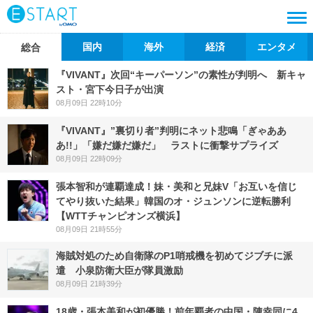
国内
海外
経済
エンタメ
総合
『VIVANT』次回“キーパーソン”の素性が判明へ 新キャ
スト・宮下今日子が出演
08月09日 22時10分
『VIVANT』”裏切り者”判明にネット悲鳴「ぎゃああ
あ!!」「嫌だ嫌だ嫌だ」 ラストに衝撃サプライズ
08月09日 22時09分
張本智和が連覇達成！妹・美和と兄妹V「お互いを信じ
てやり抜いた結果」韓国のオ・ジュンソンに逆転勝利
【WTTチャンピオンズ横浜】
08月09日 21時55分
海賊対処のため自衛隊のP1哨戒機を初めてジブチに派
遣 小泉防衛大臣が隊員激励
08月09日 21時39分
18歳・張本美和が初優勝！前年覇者の中国・陳幸同に4