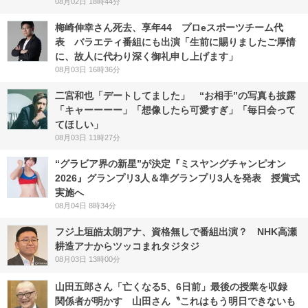
08月02日 18時44分
梅崎伸幸さん死去、享年44 プロeスポーツチーム代
表 バラエティ番組にも出演「生前に賜りましたご厚情
に、故人に代わり深く御礼申し上げます」
08月03日 16時36分
二宮和也「デートしてました」 “お相手”の写真も披露
「キャーーーー」「想像したら可愛すぎ」「毎日会って
てほしい」
08月03日 11時27分
“グラビア界の新星”が決定『ミスヤングチャンピオン
2026』グランプリ3人＆準グランプリ3人を発表 授賞式
実施へ
08月04日 8時34分
フジ上垣皓太朗アナ、資格無しで番組出演？ NHK高瀬
耕造アナからツッコまれタジタジ
08月03日 13時00分
山田五郎さん「亡くなる5、6日前」最後の授業を収録
関係者が明かす 山田さん〝これはもう明日できないも