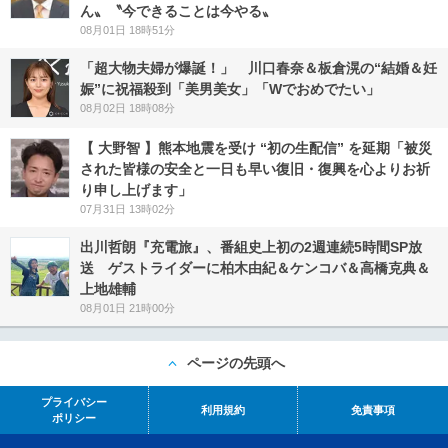
ん〟〝今できることは今やる〟
08月01日 18時51分
「超大物夫婦が爆誕！」 川口春奈＆板倉滉の“結婚＆妊
娠”に祝福殺到「美男美女」「Wでおめでたい」
08月02日 18時08分
【 大野智 】熊本地震を受け “初の生配信” を延期「被災
された皆様の安全と一日も早い復旧・復興を心よりお祈
り申し上げます」
07月31日 13時02分
出川哲朗『充電旅』、番組史上初の2週連続5時間SP放
送 ゲストライダーに柏木由紀＆ケンコバ＆高橋克典＆
上地雄輔
08月01日 21時00分
ページの先頭へ
プライバシー
利用規約
免責事項
ポリシー