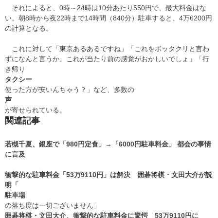
それによると、0時～24時は10分あたり550円で、最大料金はな
い。朝8時から夜22時まで14時間（840分）駐車すると、4万6200円
の計算となる。
これに対して「東京あるあるですね」「これをボッタクリと言わ
ずになんと言うか、これが当たり前の感覚がおかしいでしょ」「行
き帰り
タクシー
使った方が安いんちゃう？」など、多数の
声
が寄せられている。
関連記事
若槻千夏、銀座で「980円定食」→「6000円駐車料金」 都会の事情
に言及
衝撃的な駐車料金「53万9110円」は解決 囲碁将棋・文田大介が説
明「
駐車場
の落ち度は一切ございません」
囲碁将棋・文田大介、衝撃的な駐車料金に驚愕 53万9110円に