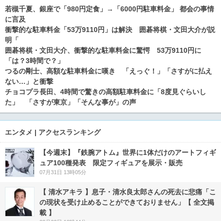
若槻千夏、銀座で「980円定食」→「6000円駐車料金」 都会の事情
に言及
衝撃的な駐車料金「53万9110円」は解決 囲碁将棋・文田大介が説
明「
囲碁将棋・文田大介、衝撃的な駐車料金に驚愕 53万9110円に
「は？3時間で？」
つるの剛士、高額な駐車料金に嘆き 「えっぐ！」「さすがに払え
ない…」と衝撃
チョコプラ長田、4時間で驚きの高額駐車料金に「8度見ぐらいし
た」 「さすが東京」「そんな事が」の声
エンタメ | アクセスランキング
【今週末】『鉄腕アトム』世界に1体だけのアートフィギ
ュア100種発表 限定フィギュアを展示・販売
07月31日 13時05分
【 清水アキラ 】息子・清水良太郎さんの死去に悲痛「こ
の現状を受け止めることができておりません」【 全文掲
載 】