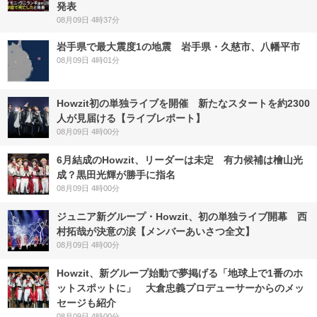
発表
08月09日 4時37分
岩手県で最大震度1の地震 岩手県・久慈市、八幡平市
08月09日 4時01分
Howzit初の単独ライブを開催 新たなスタートを約2300
人が見届ける【ライブレポート】
08月09日 4時00分
6月結成のHowzit、リーダーは未定 有力候補は檜山光
成？黒田光輝が勝手に指名
08月09日 4時00分
ジュニア新グループ・Howzit、初の単独ライブ開幕 西
村拓哉が決意の涙【メンバーあいさつ全文】
08月09日 4時00分
Howzit、新グループ始動で夢掲げる「地球上で1番のホ
ットスポットに」 大倉忠義プロデューサーからのメッ
セージも紹介
08月09日 4時00分