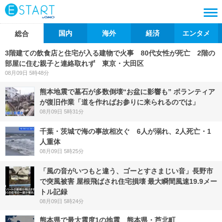
国内
海外
経済
エンタメ
総合
3階建ての飲食店と住宅が入る建物で火事 80代女性が死亡 2階の
部屋に住む親子と連絡取れず 東京・大田区
08月09日 5時48分
熊本地震で墓石が多数倒壊“お盆に影響も” ボランティア
が復旧作業「道を作ればお参りに来られるのでは」
08月09日 5時31分
千葉・茨城で海の事故相次ぐ 6人が溺れ、2人死亡・1
人重体
08月09日 5時25分
「風の音がいつもと違う、ゴーとすさまじい音」長野市
で突風被害 屋根飛ばされ住宅損壊 最大瞬間風速19.9メー
トル記録
08月09日 5時24分
熊本県で最大震度1の地震 熊本県・芦北町