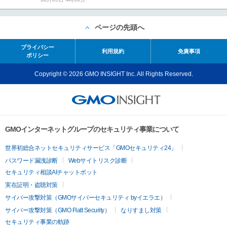
ページの先頭へ
プライバシー
利用規約
免責事項
ポリシー
Copyright © 2026 GMO INSIGHT Inc. All Rights Reserved.
GMOインターネットグループのセキュリティ事業について
世界初総合ネットセキュリティサービス「GMOセキュリティ24」
パスワード漏洩診断
Webサイトリスク診断
セキュリティ相談AIチャットボット
実在証明・盗聴対策
サイバー攻撃対策（GMOサイバーセキュリティ byイエラエ）
サイバー攻撃対策（GMO Flatt Security）
なりすまし対策
セキュリティ事業の軌跡