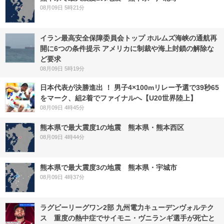
08月09日 5時21分
イラン最高安全保障委員会トップ ホルムズ海峡の通航再
開に6つの条件提示 アメリカに制裁や海上封鎖の解除な
ど要求
08月09日 5時19分
日本代表が決勝進出 ！ 男子4×100mリレー予選で39秒65
をマーク、組2着でファイナルへ【U20世界陸上】
08月09日 4時45分
熊本県で最大震度1の地震 熊本県・熊本西区
08月09日 4時44分
熊本県で最大震度3の地震 熊本県・宇城市
08月09日 4時37分
ラグビーリーグワン2部 九州電力キューデンヴォルテク
ス 重度の熱中症でサイモニ・ヴニランギ選手が死亡と