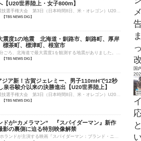
【U20世界陸上・女子800m】
■U20世界陸上競技選手権大会 第3日（日本時間8日、米・オレゴン）U20カテゴリーの世界No.1決定戦『U20世界陸上』の女子800m準決勝に日本記録保持者の久保凛（18、積水化学）が登場し、2分04…
39 【TBS NEWS DIG】
大震度1の地震 北海道・釧路市、釧路町、厚岸
、標茶町、標津町、根室市
8日午前10時32分ごろ、北海道で最大震度1を観測する地震がありました。気象庁によりますと、震源地は釧路沖で、震源の深さはおよそ30km、地震の規模を示すマグニチュードは4.2と推定されます。この地震に…
36 【TBS NEWS DIG】
国
202
アジア新！古賀ジェレミー、男子110mHで12秒
クし泉谷駿介以来の決勝進出【U20世界陸上】
■U20世界陸上競技選手権大会 第3日（日本時間8日、米・オレゴン）U20カテゴリーの世界No.1決定戦『U20世界陸上』の男子110mハードル（99.0cm）の準決勝が行われ、古賀ジェレミー（19、順…
33 【TBS NEWS DIG】
ンドが“カメラマン” 『スパイダーマン』新作
撮影の裏側に迫る特別映像解禁
俳優のトム・ホランドが主演する映画『スパイダーマン：ブランド・ニュー・デイ』（公開中）が、公開7日間で全世界興行収入11億5000万ドル（約1820億円※8月6日付、1ドル＝157円換算）を突破した。『トイ・ストーリ⋯