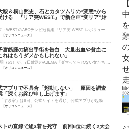
岡大毅＆桐山照史、石とカタツムリの“変態”から
ける 『リア突WEST.』で新企画“変リア”始
7人組グループ・WEST.のABCテレビ冠番組『リア突 WEST. レボリューション 』(深1：30※『熱闘甲子園』放送休止の場合は深1：00／関西ローカル）の8日放送回から、新企画「変態リアリティーショー」が始動する。 【⋯
11:00 【オリコンニュース】
子宮筋腫の摘出手術を告白 大量出血や貧血に
これはもうダメかもしれない」
俳優の鈴木砂羽（53）が、7日放送のABEMA『ダマってられない女たち season3』に出演。自身の子宮筋腫について語り、大量出血や貧血に悩まされた末、摘出手術を受けたことを明かした。 【写真】3度の流産と不妊治⋯
10:55 【オリコンニュース】
式アプリで不具合「起動しない」 原因を調査
国
202
業「深くお詫び申し上げます」
牛丼チェーン「すき家」は8日、公式サイトを通じ、公式アプリが起動しない不具合が発生していると発表した。現在、原因の調査と復旧作業を行っている。 【画像】すき家、夏の福袋の内容 公式サイトでは「【重⋯
10:46 【オリコンニュース】
ストの直線で組3着を死守 前回6位に続く2大会