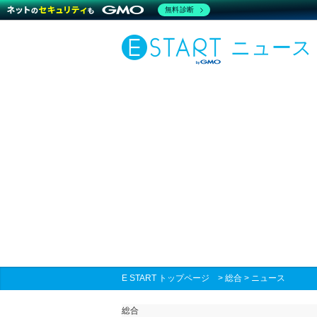
無料診断
ニュース
E START トップページ
>
総合
>
ニュース
総合