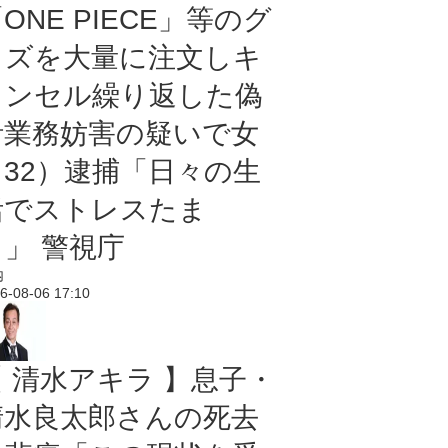
ONE PIECE」等のグ
ッズを大量に注文しキ
ャンセル繰り返した偽
計業務妨害の疑いで女
（32）逮捕「日々の生
活でストレスたま
り」 警視庁
内
6-08-06 17:10
【 清水アキラ 】息子・
清水良太郎さんの死去