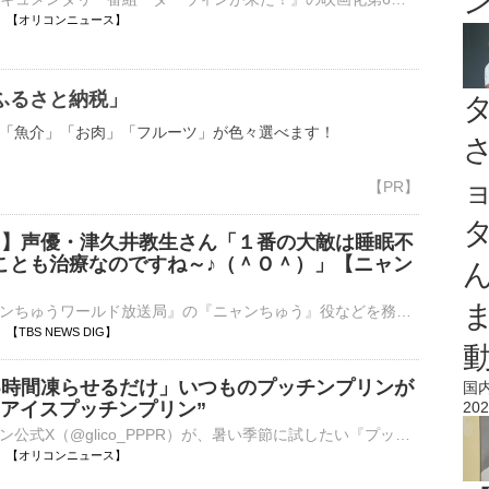
11:04 【オリコンニュース】
ふるさと納税」
「魚介」「お肉」「フルーツ」が色々選べます！
病 】声優・津久井教生さん「１番の大敵は睡眠不
ことも治療なのですね～♪（＾Ｏ＾）」【ニャン
ＮＨＫの『ニャンちゅうワールド放送局』の『ニャンちゅう』役などを務め、現在、ＡＬＳ（筋萎縮性側索硬化症）で闘病中の声優・津久井教生さんが8月7日、自身のブログを更新。最近の体調について綴りました。&nb…
02 【TBS NEWS DIG】
6時間凍らせるだけ」いつものプッチンプリンが
国
“アイスプッチンプリン”
202
プッチンプリン公式X（@glico_PPPR）が、暑い季節に試したい『プッチンプリン』の食べ方を紹介している。その方法は驚くほど簡単。いつものプッチンプリンを冷凍庫で凍らせるだけだ。いつものぷるるんとした食感と⋯
11:00 【オリコンニュース】