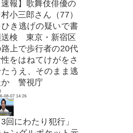
【速報】歌舞伎俳優の
中村小三郎さん（77）
をひき逃げの疑いで書
類送検 東京・新宿区
の路上で歩行者の20代
女性をはねてけがをさ
せたうえ、そのまま逃
走か 警視庁
内
6-08-07 14:26
「3回にわたり犯行」
ジャングルポケット元