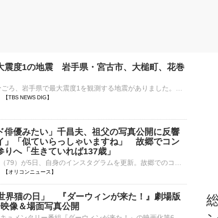
大震度1の地震 岩手県・宮古市、大槌町、花巻
8日午前11時7分ごろ、岩手県で最大震度1を観測する地震がありました。気象庁によりますと、震源地は岩手県沿岸北部で、震源の深さはおよそ50km、地震の規模を示すマグニチュードは3.4と推定されます。この…
10 【TBS NEWS DIG】
ド俳優みたい」千昌夫、祖父の写真公開に反響
イ」「似ていらっしゃいますね」 故郷でコン
参りへ「生きていれば137歳」
歌手の千昌夫（79）が5日、自身のインスタグラムを更新。故郷でのコンサート後に墓参りへ訪れたことを報告し、祖父の写真を公開した。 【写真】「ハリウッド俳優みたい」「似ていらっしゃいますね」千昌夫が公開⋯
11:10 【オリコンニュース】
「世界猫の日」 『ダーウィンが来た！』劇場版
総
告映像＆場面写真公開
NHKの自然ドキュメンタリー番組『ダーウィンが来た！』の映画化第6弾『劇場版ダーウィンが来た！世界のネコのなかまたち』が、10月2日より全国公開される。8月8日の「世界猫の日」に合わせ、予告映像と場面写真が⋯