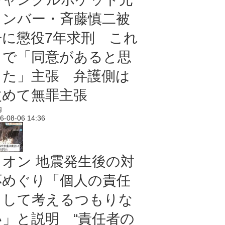
メンバー・斉藤慎二被
告に懲役7年求刑 これ
まで「同意があると思
った」主張 弁護側は
改めて無罪主張
内
6-08-06 14:36
イオン 地震発生後の対
応めぐり「個人の責任
として考えるつもりな
い」と説明 “責任者の