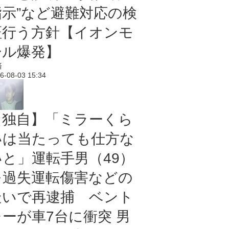
指示”など避難対応の検
証行う方針【イオンモ
ール爆発】
済
6-08-03 15:34
【独自】「ミラーくら
いは当たっても仕方な
いと」運転手男（49）
を過失運転傷害などの
疑いで再逮捕 ベント
レーが車7台に衝突 男