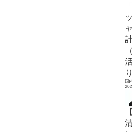
「
国
202