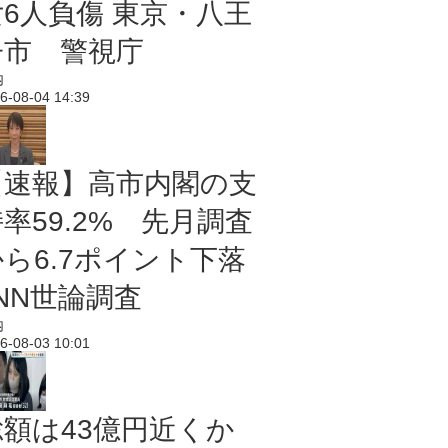
女6人負傷 東京・八王
子市 警視庁
内
6-08-04 14:39
【速報】高市内閣の支
率59.2% 先月調査
から6.7ポイント下落
NN世論調査
内
6-08-03 10:01
総額は43億円近くか