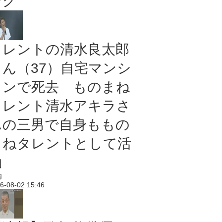
ング
タレントの清水良太郎
さん（37）自宅マンシ
ョンで死去 ものまね
タレント清水アキラさ
んの三男で自身ももの
まねタレントとして活
動
内
6-08-02 15:46