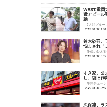
WEST.重
猛アピール受
動
2026-08-08 
鈴木砂羽、
悩まされ「
2026-08-08 
すき家、公
し、復旧作
2026-08-08 
久保凛、ラ