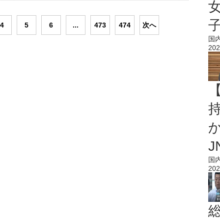
4
5
6
...
473
474
次へ
国
202
持
J
国
202