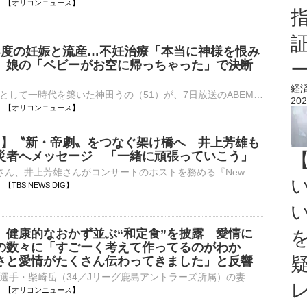
10:29 【オリコンニュース】
3度の妊娠と流産…不妊治療「本当に神様を恨み
 娘の「ベビーがお空に帰っちゃった」で決断
経
美のカリスマとして一時代を築いた神田うの（51）が、7日放送のABEMA『ダマってられない女たち season3』に出演。娘を授かった後、兄弟をつくるために不妊治療を受け、3度の流産を経験したことを明かした。 【写⋯
202
10:21 【オリコンニュース】
一 】〝新・帝劇〟をつなぐ架け橋へ 井上芳雄も
災者へメッセージ 「一緒に頑張っていこう」
7日、堂本光一さん、井上芳雄さんがコンサートのホストを務める『New HISTORY COMING ARENA LIVE -The Imperial Theatre Symphony-』（通称:「帝コン…
16 【TBS NEWS DIG】
、健康的なおかず並ぶ“和定食”を披露 愛情に
の数々に「すごーく考えて作ってるのがわか
さと愛情がたくさん伝わってきました」と反響
プロサッカー選手・柴崎岳（34／Jリーグ鹿島アントラーズ所属）の妻で、俳優の真野恵里菜（35）が6日、自身のブログを更新。和食の健康的なおかずが並んだ晩ごはんを披露した。 「いつかの夕飯」と、鮭、豚しゃ⋯
10:15 【オリコンニュース】