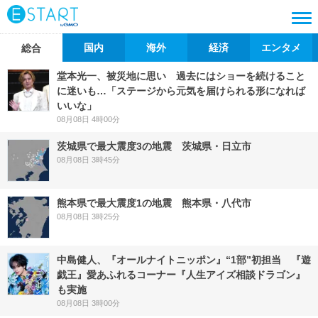
国内
海外
経済
エンタメ
総合
堂本光一、被災地に思い 過去にはショーを続けること
に迷いも…「ステージから元気を届けられる形になれば
いいな」
08月08日 4時00分
茨城県で最大震度3の地震 茨城県・日立市
08月08日 3時45分
熊本県で最大震度1の地震 熊本県・八代市
08月08日 3時25分
中島健人、『オールナイトニッポン』“1部”初担当 『遊
戯王』愛あふれるコーナー『人生アイズ相談ドラゴン』
も実施
08月08日 3時00分