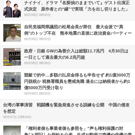
ナイナイ、ドラマ『名探偵のままでいて』ゲスト出演正
式決定 原作者との“縁”で実現「力を出し切りました」
08月08日 0時45分
自民党福岡県議団の松尾会長が辞任 最大会派で“異
例”のトップ不在 熊本地震の直後に政治資金パーティー
08月08日 0時42分
政府・日銀 GWの為替介入は総額11.7兆円 4月30日は
一日として過去最大の6.2兆円超
08月08日 0時38分
競艇で的中…多額の払戻金得るも申告せず 約1億3000万
円脱税か 税務署職員を懲戒免職 過去には納税者から約1
億5000万円受け取り
08月08日 0時35分
台湾の軍事演習 戦闘機を緊急発進させる訓練を公開 中国の侵攻
を想定
08月07日 23時34分
「権利者側も事業者側も参照を」“声も権利保護の対
象”と明記した指針を公表…生成AI動画で声優や俳優の声