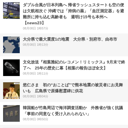
ダブル台風が日本列島へ 帰省ラッシュスタートも空の便
は欠航相次ぐ 沖縄では「持病の薬」「血圧測定器」を避
難所に持ち込む高齢者も 週明け15号も本州へ
【news23】
08月08日 1時57分
大分県で最大震度1の地震 大分県・別府市、由布市
08月08日 1時13分
文化放送『相葉雅紀のレコメン！リミックス』9月末で終
了へ 25年の歴史に幕【相葉の報告ほぼ全文】
08月08日 1時11分
悠仁さま 初の“おことば”で熊本地震の被災者にお見舞
いも 広島県で原爆慰霊碑に供花
08月08日 1時04分
韓国船が竹島周辺で海洋調査活動か 外務省が強く抗議
「事前の同意なく受け入れられない」
08月08日 0時50分