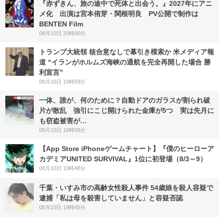
『赤ずきん、旅の途中で死体と出会う。』2027年にアニ
メ化 出演は宮本侑芽・関根明良 PV公開で制作は
BENTEN Film
08月10日 20時00分
トランプ大統領 核合意なしで幕引き模索か 米メディア報
道 “イランがホルムズ海峡の通航を完全再開した場合 勝
利宣言”
08月10日 19時59分
一体、誰が、何のために？自動ドアのガラスが割られ破
片が散乱 強引にこじ開けられた金庫が5つ 実は先月に
も窃盗被害が…
08月10日 19時58分
【App Store iPhoneゲームチャート】『僕のヒーローア
カデミアUNITED SURVIVAL』1位に初登場（8/3～9）
08月10日 19時48分
千葉・いすみ市の高齢女性殺人事件 54歳娘を殺人容疑で
逮捕「私は母を殺害していません」と容疑否認
08月10日 19時45分