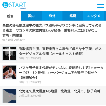
国内
海外
経済
エンタメ
総合
高校の部活動送迎中の観光バス運転手がワゴン車に追突してそのま
ま逃走 ワゴン車の家族男性2人が軽傷 乗客28人にはけがなし
群馬・関越道
08月10日 20時37分
香取慎吾主演、東野圭吾さん原作『虚ろな十字架』ポス
タービジュアル公開【オールキャスト解禁】
08月10日 20時30分
バスケ男子日本代表がモンゴルに逆転勝ち！第4クォータ
ーで27－3と圧倒、ハーパージュニアが攻守で魅せた
【国際試合】
08月10日 20時29分
北海道で最大震度1の地震 北海道・北見市、訓子府町
08月10日 20時29分