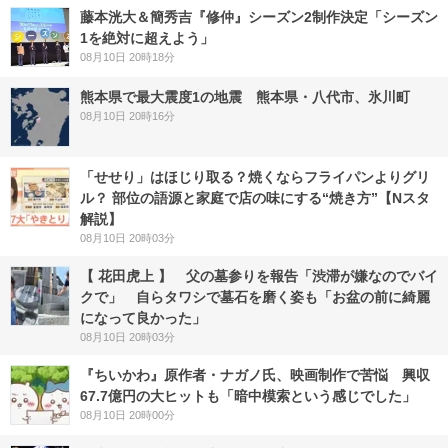
藤本洸大＆簡秀吉『修仲』シーズン2制作決定「シーズン
1を絶対に超えよう」
08月10日 20時18分
熊本県で最大震度1の地震 熊本県・八代市、氷川町
08月10日 20時16分
「せせり」はほじり取る？焼くならフライパンよりグリ
ル？ 部位の語源と家庭で店の味にする“焼き方”【Nスタ
解説】
08月10日 20時03分
【 花田虎上 】 父の墓参りを報告「渋滞が嫌なのでバイ
クで」 自らタワシで墓石を磨く姿も「お盆の前に綺麗
になって良かった」
08月10日 20時03分
『ちいかわ』原作者・ナガノ氏、映画制作で苦悩 興収
67.7億円の大ヒットも「暗中模索という感じでした」
08月10日 20時00分