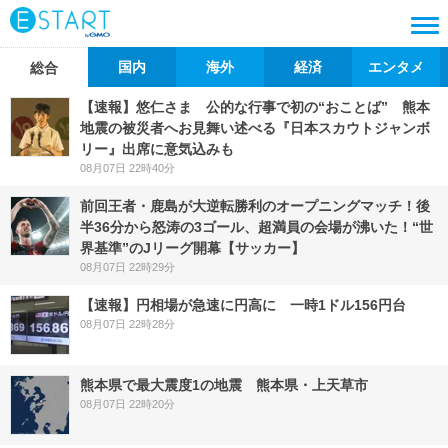
国内
海外
経済
エンタメ
総合
【速報】悠仁さま 公的な行事で初の“おことば” 熊本
地震の被災者へお見舞い述べる『日本スカウトジャンボ
リー』出席に意気込みも
08月07日 22時40分
前回王者・鹿島が大逆転勝利のオープニングマッチ！後
半36分から怒涛の3ゴール、超満員の会場が沸いた！“世
界基準”のJリーグ開幕【サッカー】
08月07日 22時29分
【速報】円相場が急速に円高に 一時1ドル156円台
08月07日 22時28分
熊本県で最大震度1の地震 熊本県・上天草市
08月07日 22時20分