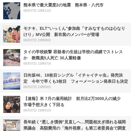
熊本県で最大震度2の地震 熊本県・八代市
08月07日 22時11分
モナキ、ELT“いっくん”参加曲「すみなすものは心なり
けり」MV公開 新衣装のメンバーが登場
08月07日 22時00分
タイの学校銃撃 容疑者の生徒は学校の成績でストレス
か 教職員5人死亡 30人重軽傷
08月07日 21時57分
日向坂46、18枚目シングル「イチャイチャ虫」発売決
定 今年で早くも3枚目 フォーメーション発表日も決定
08月07日 21時55分
【速報】米 7月の雇用統計 前月比2万3000人の減少
市場予想大きく下回る
08月07日 21時51分
長年続く“悪しき慣例”見直しへ…問題相次ぎ揺れる福岡
県議会 高額費用の「海外視察」も第三者委員会で調査