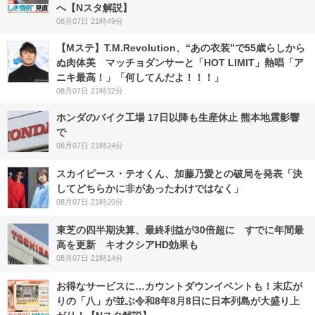
へ【Nスタ解説】
08月07日 21時49分
【Mステ】T.M.Revolution、“あの衣装”で55歳らしから
ぬ肉体美 マッチョダンサーと「HOT LIMIT」熱唱「ア
ニキ最高！」「何してんだよ！！！」
08月07日 21時32分
ホンダのバイク工場 17日以降も生産休止 熊本地震影響
で
08月07日 21時24分
スカイピース・テオくん、加藤乃愛との破局を発表「決
してどちらかに非があったわけではなく」
08月07日 21時20分
東芝の四半期決算、最終利益が30倍超に すでに年間最
高を更新 キオクシアHD効果も
08月07日 21時14分
お得なサービスに…カウントダウンイベントも！末広が
りの「八」が並ぶ令和8年8月8日に日本列島が大盛り上