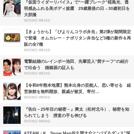
『仮面ライダーリバイス』で“一躍ブレーク”椛島光、透
明感あふれる美ボディ披露 29歳最後の日→30歳初日を
大胆撮
08月08日 6時15分
【きょうから】「ぴよりんコラボ弁当」第2弾が期間限定
で登場 オムカレー・ナポリタン弁当など3種の新作＆再
販の全7種
08月08日 6時15分
電撃結婚のレインボー池田、先輩芸人“茜チーフ”の紹介
で出会う 婚姻届の証人も
08月08日 6時10分
【令和8年熊本地震】熊本出身の芸能人、思い寄せる 経
営旅館を無料開放、親戚が被災、寄付…
08月08日 6時05分
『告白－25年目の秘密－』爽太（松村北斗）、秘密を知
られてしまう 捜査の手も伸びる
08月08日 6時00分
&TEAM・K、Snow Man佐久間大介と“バズるダンス”深