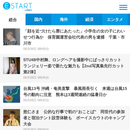
国内
海外
経済
エンタメ
総合
「顔を近づけたら唇にあたった」小学生の女の子にわい
せつ行為か 保育園運営会社代表の男を逮捕 千葉・市
川市
08月08日 6時45分
STU48中村舞、ロングヘアを撮影中にばっさりカット
ランジェリー姿で新たな魅力も【2nd写真集先行カット
第2弾】
08月08日 6時45分
台風13号 沖縄・奄美直撃 暴風雨長引く 来週は台風15
号の動向に注意 熊本は3週間連続の猛暑日か
08月08日 6時42分
悠仁さま 公的な行事で初の“おことば” 同世代の参加
者と宿泊テント設営体験も ボーイスカウトのキャンプ
大会
08月08日 6時40分