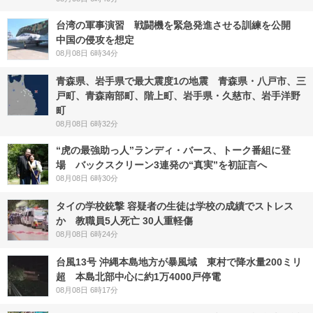
台湾の軍事演習 戦闘機を緊急発進させる訓練を公開
中国の侵攻を想定
08月08日 6時34分
青森県、岩手県で最大震度1の地震 青森県・八戸市、三
戸町、青森南部町、階上町、岩手県・久慈市、岩手洋野
町
08月08日 6時32分
“虎の最強助っ人”ランディ・バース、トーク番組に登
場 バックスクリーン3連発の“真実”を初証言へ
08月08日 6時30分
タイの学校銃撃 容疑者の生徒は学校の成績でストレス
か 教職員5人死亡 30人重軽傷
08月08日 6時24分
台風13号 沖縄本島地方が暴風域 東村で降水量200ミリ
超 本島北部中心に約1万4000戸停電
08月08日 6時17分