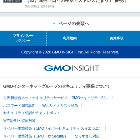
（32）逮捕「日々の生活でストレスたまり」 警視庁
08月06日 12時14分
ページの先頭へ
プライバシー
利用規約
免責事項
ポリシー
Copyright © 2026 GMO INSIGHT Inc. All Rights Reserved.
GMOインターネットグループのセキュリティ事業について
世界初総合ネットセキュリティサービス「GMOセキュリティ24」
パスワード漏洩診断
Webサイトリスク診断
セキュリティ相談AIチャットボット
実在証明・盗聴対策
サイバー攻撃対策（GMOサイバーセキュリティ byイエラエ）
サイバー攻撃対策（GMO Flatt Security）
なりすまし対策