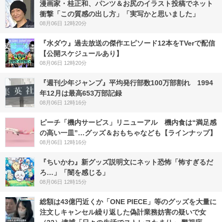
漫画家・桂正和、パンツ＆お尻のイラスト投稿でネット
衝撃「この質感の出し方」「実写かと思いました」
08月06日 12時20分
『水ダウ』過去放送の傑作エピソード12本をTVerで配信
【公開スケジュールあり】
08月06日 12時20分
『週刊少年ジャンプ』平均発行部数100万部割れ 1994
年12月は最高653万部記録
08月06日 12時16分
ピーチ「機内サービス」リニューアル 機内食は“満足感
の高い一皿”…グッズ＆おもちゃなども【ラインナップ】
08月06日 12時16分
『ちいかわ』新グッズ説明文にネット恐怖「怖すぎるだ
ろ…」「闇を感じる」
08月06日 12時15分
総額は43億円近くか「ONE PIECE」等のグッズを大量に
注文しキャンセル繰り返した偽計業務妨害の疑いで女