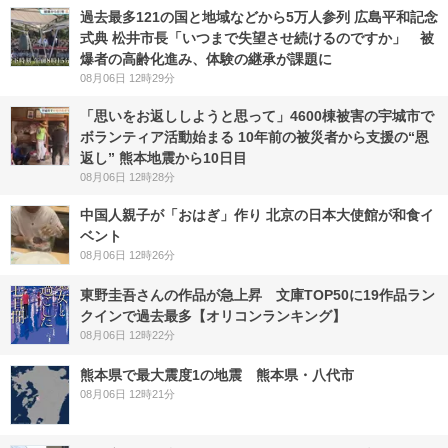
過去最多121の国と地域などから5万人参列 広島平和記念
式典 松井市長「いつまで失望させ続けるのですか」 被
爆者の高齢化進み、体験の継承が課題に
08月06日 12時29分
「思いをお返ししようと思って」4600棟被害の宇城市で
ボランティア活動始まる 10年前の被災者から支援の“恩
返し” 熊本地震から10日目
08月06日 12時28分
中国人親子が「おはぎ」作り 北京の日本大使館が和食イ
ベント
08月06日 12時26分
東野圭吾さんの作品が急上昇 文庫TOP50に19作品ラン
クインで過去最多【オリコンランキング】
08月06日 12時22分
熊本県で最大震度1の地震 熊本県・八代市
08月06日 12時21分