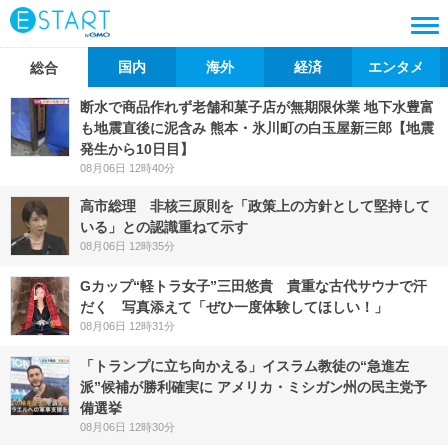
国内
海外
経済
エンタメ
総合
断水で商品作れず老舗和菓子店が無期限休業 地下水豊富
も地震直後に泥含み 熊本・氷川町の白玉屋新三郎【地震
発生から10日目】
08月06日 12時40分
高市総理 非核三原則を「政策上の方針として堅持して
いる」との認識重ねて示す
08月06日 12時35分
Gカップ“軽トラ女子”三田悠貴 貴重な古代サウナで汗
だく 写真添えて「ぜひ一度体験してほしい！」
08月06日 12時31分
「トランプに立ち向かえる」イスラム教徒の“急進左
派”候補が勝利確実に アメリカ・ミシガン州の民主党予
備選挙
08月06日 12時30分