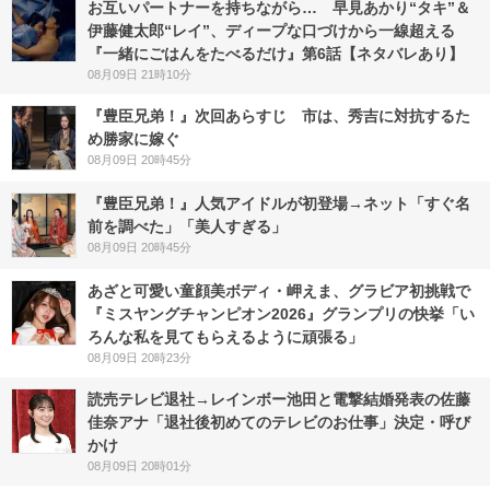
お互いパートナーを持ちながら… 早見あかり“タキ”＆
伊藤健太郎“レイ”、ディープな口づけから一線超える
『一緒にごはんをたべるだけ』第6話【ネタバレあり】
08月09日 21時10分
『豊臣兄弟！』次回あらすじ 市は、秀吉に対抗するた
め勝家に嫁ぐ
08月09日 20時45分
『豊臣兄弟！』人気アイドルが初登場→ネット「すぐ名
前を調べた」「美人すぎる」
08月09日 20時45分
あざと可愛い童顔美ボディ・岬えま、グラビア初挑戦で
『ミスヤングチャンピオン2026』グランプリの快挙「い
ろんな私を見てもらえるように頑張る」
08月09日 20時23分
読売テレビ退社→レインボー池田と電撃結婚発表の佐藤
佳奈アナ「退社後初めてのテレビのお仕事」決定・呼び
かけ
08月09日 20時01分