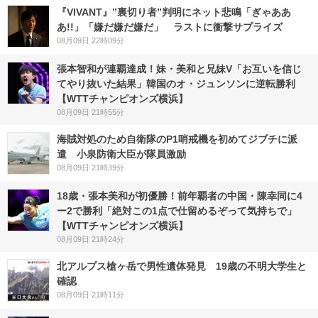
『VIVANT』”裏切り者”判明にネット悲鳴「ぎゃああ
あ!!」「嫌だ嫌だ嫌だ」 ラストに衝撃サプライズ
08月09日 22時09分
張本智和が連覇達成！妹・美和と兄妹V「お互いを信じ
てやり抜いた結果」韓国のオ・ジュンソンに逆転勝利
【WTTチャンピオンズ横浜】
08月09日 21時55分
海賊対処のため自衛隊のP1哨戒機を初めてジブチに派
遣 小泉防衛大臣が隊員激励
08月09日 21時39分
18歳・張本美和が初優勝！前年覇者の中国・陳幸同に4
ー2で勝利「絶対この1点で仕留めるぞって気持ちで」
【WTTチャンピオンズ横浜】
08月09日 21時24分
北アルプス槍ヶ岳で男性遺体発見 19歳の不明大学生と
確認
08月09日 21時11分