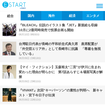
国内
海外
経済
エンタメ
総合
『BLEACH』伝説のイラスト集『JET』新規絵も収録
10月に2冊同時発売で投票企画も開始
08月10日 0時00分
台湾駐日代表が長崎の平和祈念式典欠席 座席配置が
「外交団エリア外」として長崎市に抗議 「尊厳を無視
している」
08月09日 23時18分
【マイ・フィクション】玉森裕太“二宮”が伊川に生まれ
変わった理由が明らかに 第7話あらすじ＆場面写真が解
禁
08月09日 23時10分
『VIVANT』次回“キーパーソン”の素性が判明へ 新キャ
スト・宮下今日子が出演
08月09日 22時10分