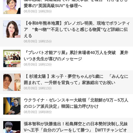
愛車の“英国高級SUV”を修理へ
08月09日 16時28分
【令和8年熊本地震】ダレノガレ明美、現地でボランティ
ア “食べ物”“不足していると感じる物質”など詳細に伝
える
08月09日 16時15分
『プレバト才能アリ展』累計来場者40万人を突破 夏井
いつき先生が喜びのメッセージ
08月09日 16時13分
【 杉浦太陽 】末っ子・夢空ちゃんが1歳に 「みんなに
囲まれて、一升餅を背負って」家族総出でお祝い
08月09日 16時13分
ウクライナ・ゼレンスキー大統領「北朝鮮が3万～5万人
のロシア派兵決定」韓国に協力呼びかけ
08月09日 16時08分
張本智和が決勝進出！松島輝空との日本勢対決制し兄妹
Vへ王手「自分のプレーをして勝つ」【WTTチャンピオ