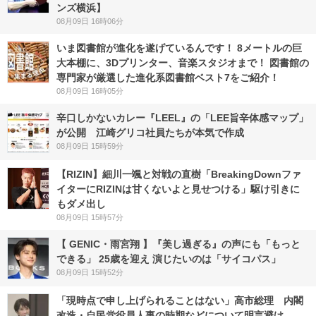
ンズ横浜】
08月09日 16時06分
いま図書館が進化を遂げているんです！ 8メートルの巨
大本棚に、3Dプリンター、音楽スタジオまで！ 図書館の
専門家が厳選した進化系図書館ベスト7をご紹介！
08月09日 16時05分
辛口しかないカレー『LEEL』の「LEE旨辛体感マップ」
が公開 江崎グリコ社員たちが本気で作成
08月09日 15時59分
【RIZIN】細川一颯と対戦の直樹「BreakingDownファ
イターにRIZINは甘くないよと見せつける」駆け引きに
もダメ出し
08月09日 15時57分
【 GENIC・雨宮翔 】『美し過ぎる』の声にも「もっと
できる」 25歳を迎え 演じたいのは「サイコパス」
08月09日 15時52分
「現時点で申し上げられることはない」高市総理 内閣
改造・自民党役員人事の時期などについて明言避け