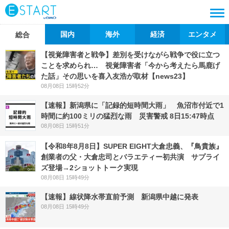
国内
海外
経済
エンタメ
総合
【視覚障害者と戦争】差別を受けながら戦争で役に立つ
ことを求められ… 視覚障害者「今から考えたら馬鹿げ
た話」その思いを喜入友浩が取材【news23】
08月08日 15時52分
【速報】新潟県に「記録的短時間大雨」 魚沼市付近で1
時間に約100ミリの猛烈な雨 災害警戒 8日15:47時点
08月08日 15時51分
【令和8年8月8日】SUPER EIGHT大倉忠義、『鳥貴族』
創業者の父・大倉忠司とバラエティー初共演 サプライ
ズ登場→2ショットトーク実現
08月08日 15時49分
【速報】線状降水帯直前予測 新潟県中越に発表
08月08日 15時49分