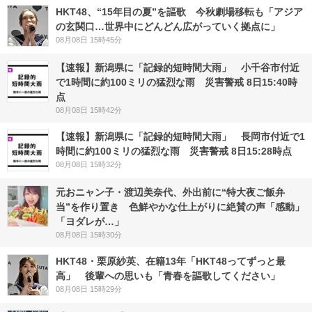
HKT48、“15年目の夏”を謳歌 今秋劇場移転も「アジア
の玄関口…世界中にどんどん広がっていく拠点に」
08月08日 15時45分
【速報】新潟県に「記録的短時間大雨」 小千谷市付近
で1時間に約100ミリの猛烈な雨 災害警戒 8日15:40時
点
08月08日 15時42分
【速報】新潟県に「記録的短時間大雨」 長岡市付近で1
時間に約100ミリの猛烈な雨 災害警戒 8日15:28時点
08月08日 15時32分
元おニャン子・渡辺美奈代、外出前に“特大夜ご飯弁
当”を作り置き 色鮮やかな仕上がりに絶賛の声「感動」
「ヨダレが…」
08月08日 15時30分
HKT48・栗原紗英、在籍13年「HKT48ってずっと最
高」 後輩への思いも「青春を謳歌してください」
08月08日 15時29分