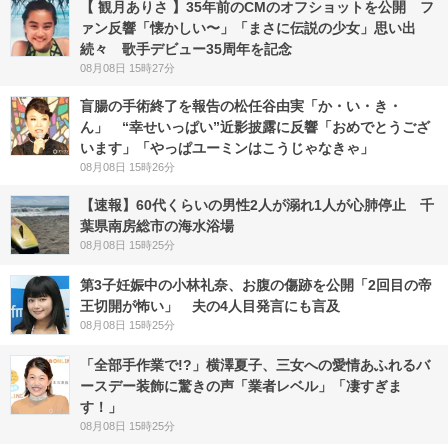
【 観月ありさ 】35年前のCMのオフショットを公開 フ
ァン反響「懐かしい〜」「まさに伝説の少女」思い出
続々 歌手デビュー35周年を記念
08月08日 15時27分
盲腸の手術終了を報告の松任谷由実「か・い・き・
ん」 “幸せいっぱい”近影披露に反響「おめでとうござ
います」「やっぱユーミンはこうじゃなきゃ」
08月08日 15時26分
【速報】60代くらいの男性2人が溺れ1人が心肺停止 千
葉県南房総市の海水浴場
08月08日 15時25分
第3子妊娠中の小林礼奈、お腹の傷跡を公開「2回目の帝
王切開が怖い」 夫の4人目発言にも言及
08月08日 15時25分
「全部手作業で!?」横澤夏子、三女への愛情あふれるバ
ースデー装飾に驚きの声「業者レベル」「凄すぎま
す！」
08月08日 15時25分