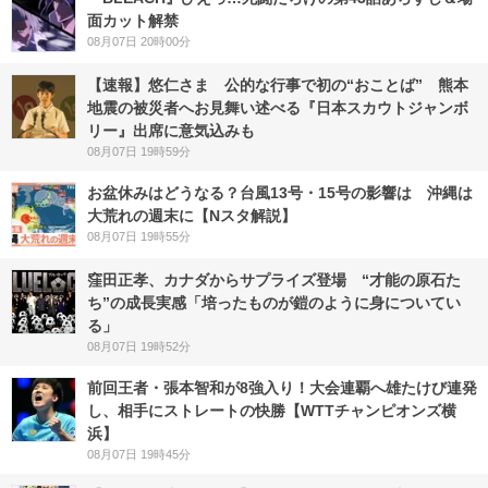
面カット解禁
08月07日 20時00分
【速報】悠仁さま 公的な行事で初の“おことば” 熊本
地震の被災者へお見舞い述べる『日本スカウトジャンボ
リー』出席に意気込みも
08月07日 19時59分
お盆休みはどうなる？台風13号・15号の影響は 沖縄は
大荒れの週末に【Nスタ解説】
08月07日 19時55分
窪田正孝、カナダからサプライズ登場 “才能の原石た
ち”の成長実感「培ったものが鎧のように身についてい
る」
08月07日 19時52分
前回王者・張本智和が8強入り！大会連覇へ雄たけび連発
し、相手にストレートの快勝【WTTチャンピオンズ横
浜】
08月07日 19時45分