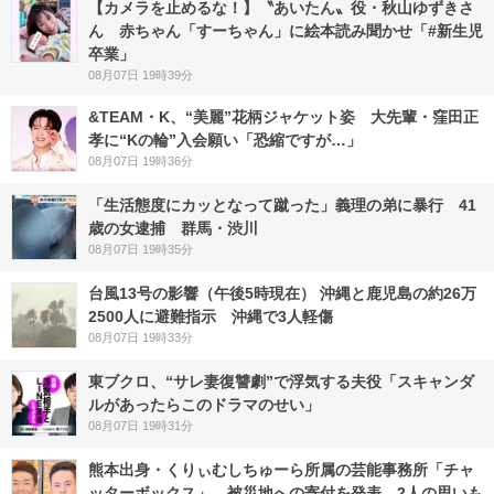
【カメラを止めるな！】〝あいたん〟役・秋山ゆずきさ
ん 赤ちゃん「すーちゃん」に絵本読み聞かせ「#新生児
卒業」
08月07日 19時39分
&TEAM・K、“美麗”花柄ジャケット姿 大先輩・窪田正
孝に“Kの輪”入会願い「恐縮ですが…」
08月07日 19時36分
「生活態度にカッとなって蹴った」義理の弟に暴行 41
歳の女逮捕 群馬・渋川
08月07日 19時35分
台風13号の影響（午後5時現在） 沖縄と鹿児島の約26万
2500人に避難指示 沖縄で3人軽傷
08月07日 19時33分
東ブクロ、“サレ妻復讐劇”で浮気する夫役「スキャンダ
ルがあったらこのドラマのせい」
08月07日 19時31分
熊本出身・くりぃむしちゅーら所属の芸能事務所「チャ
ッターボックス」、被災地への寄付を発表 2人の思いも