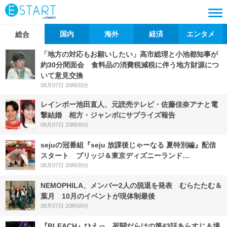
国内
海外
経済
エンタメ
総合
「地方の対応もお願いしたい」高市総理と小池都知事が
約30分間面会 食料品の消費税減税に伴う地方財源につ
いて意見交換
08月07日 20時02分
レインボー池田直人、元読売テレビ・佐藤佳奈アナと電
撃結婚 相方・ジャンボにサプライズ報告
08月07日 20時00分
sejuの冠番組『seju 放課後じゃーなる 夏特別編』配信
スタート ブリッジ＆東京ディズニーランド…
08月07日 20時00分
NEMOPHILA、メンバー2人の脱退を発表 むらたたむ＆
葉月 10月のイベントが現体制最後
08月07日 20時00分
『BLEACH』ひえっ…死闘だらけの第43話あらすじ＆場