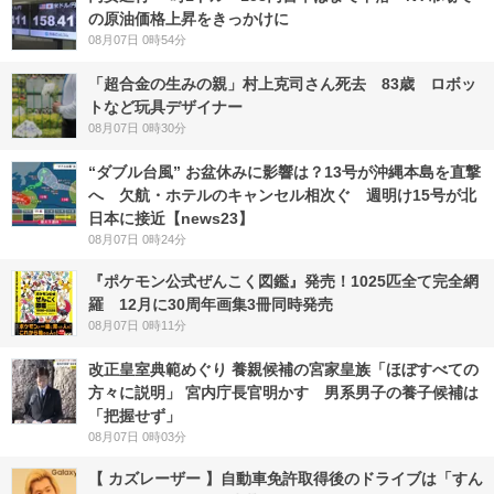
の原油価格上昇をきっかけに
08月07日 0時54分
「超合金の生みの親」村上克司さん死去 83歳 ロボッ
トなど玩具デザイナー
08月07日 0時30分
“ダブル台風” お盆休みに影響は？13号が沖縄本島を直撃
へ 欠航・ホテルのキャンセル相次ぐ 週明け15号が北
日本に接近【news23】
08月07日 0時24分
『ポケモン公式ぜんこく図鑑』発売！1025匹全て完全網
羅 12月に30周年画集3冊同時発売
08月07日 0時11分
改正皇室典範めぐり 養親候補の宮家皇族「ほぼすべての
方々に説明」 宮内庁長官明かす 男系男子の養子候補は
「把握せず」
08月07日 0時03分
【 カズレーザー 】自動車免許取得後のドライブは「すん