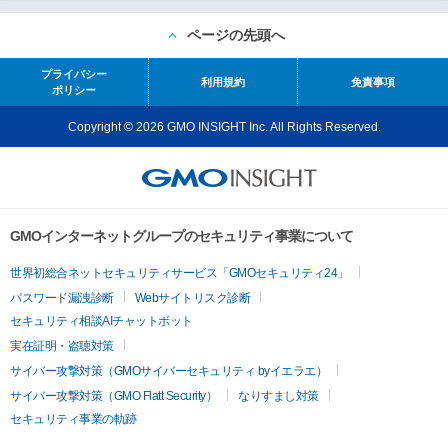
ページの先頭へ
プライバシー
利用規約
免責事項
ポリシー
Copyright © 2026 GMO INSIGHT Inc. All Rights Reserved.
GMOインターネットグループのセキュリティ事業について
世界初総合ネットセキュリティサービス「GMOセキュリティ24」
パスワード漏洩診断
Webサイトリスク診断
セキュリティ相談AIチャットボット
実在証明・盗聴対策
サイバー攻撃対策（GMOサイバーセキュリティ byイエラエ）
サイバー攻撃対策（GMO Flatt Security）
なりすまし対策
セキュリティ事業の軌跡