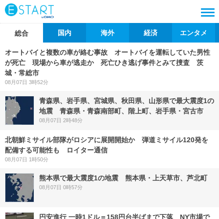
国内
海外
経済
エンタメ
総合
オートバイと複数の車が絡む事故 オートバイを運転していた男性
が死亡 現場から車が逃走か 死亡ひき逃げ事件とみて捜査 茨
城・常総市
08月07日 3時52分
青森県、岩手県、宮城県、秋田県、山形県で最大震度1の
地震 青森県・青森南部町、階上町、岩手県・宮古市
08月07日 2時48分
北朝鮮ミサイル部隊がロシアに展開開始か 弾道ミサイル120発を
配備する可能性も ロイター通信
08月07日 1時50分
熊本県で最大震度1の地震 熊本県・上天草市、芦北町
08月07日 0時57分
円安進行 一時1ドル＝158円台半ばまで下落 NY市場で