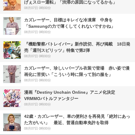
げぇスロー運転」「渋滞の原因になってるかも」
08月07日 0時00分
カズレーザー、目標はキレイな冷凍庫 中身を
「Samsungの力で薄くしてくれないですかね」
08月07日 0時00分
『機動警察パトレイバー』新作読切、再び掲載 18日発
売「週刊スピリッツ」特集で第2弾
08月07日 0時00分
カズレーザー、珍しいパープル衣装で登場 赤い姿で漫
画化に苦笑い「こういう時に限って別の服を」
08月07日 0時00分
漫画『Destiny Unchain Online』アニメ化決定
VRMMOバトルファンタジー
08月07日 0時00分
42歳・カズレーザー、車の便利さを再発見「絶対にあっ
た方がいい」 最近、普通自動車免許を取得
08月07日 0時00分