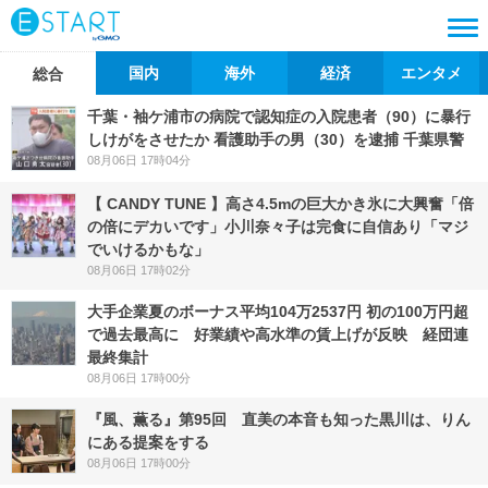
国内
海外
経済
エンタメ
総合
千葉・袖ケ浦市の病院で認知症の入院患者（90）に暴行
しけがをさせたか 看護助手の男（30）を逮捕 千葉県警
08月06日 17時04分
【 CANDY TUNE 】高さ4.5mの巨大かき氷に大興奮「倍
の倍にデカいです」小川奈々子は完食に自信あり「マジ
でいけるかもな」
08月06日 17時02分
大手企業夏のボーナス平均104万2537円 初の100万円超
で過去最高に 好業績や高水準の賃上げが反映 経団連
最終集計
08月06日 17時00分
『風、薫る』第95回 直美の本音も知った黒川は、りん
にある提案をする
08月06日 17時00分