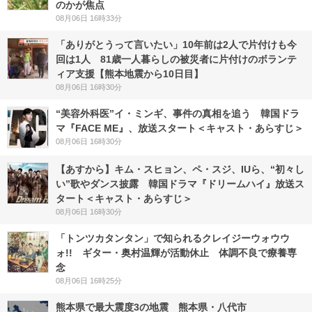
のかが焦点
08月06日 16時33分
「ありがとうって言いたい」10年前は2人で片付けも今
回は1人 81歳一人暮らしの被災者に片付けのボランテ
ィア支援【熊本地震から10日目】
08月06日 16時30分
“美容外科医”イ・ミンギ、事件の真相を追う 韓国ドラ
マ『FACE ME』、放送スタート＜キャスト・あらすじ＞
08月06日 16時30分
【あすから】キム・スヒョン、ペ・スジ、IUら、“初々し
い”歌やダンス披露 韓国ドラマ『ドリームハイ』放送ス
タート＜キャスト・あらすじ＞
08月06日 16時30分
「トンツカタンタン」で知られるクレイジーウォウウ
ォ!! ギター・奥村温輝が活動休止 体調不良で療養専
念
08月06日 16時25分
熊本県で最大震度3の地震 熊本県・八代市