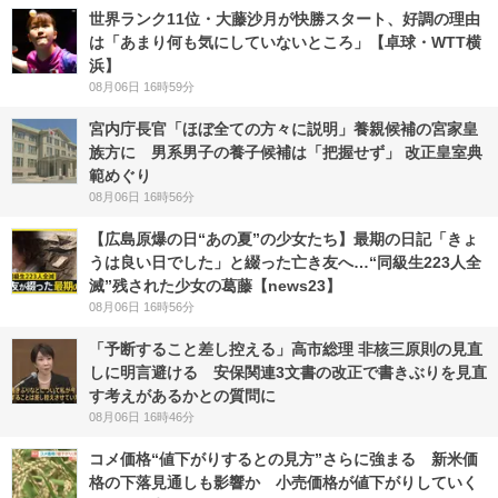
世界ランク11位・大藤沙月が快勝スタート、好調の理由
は「あまり何も気にしていないところ」【卓球・WTT横
浜】
08月06日 16時59分
宮内庁長官「ほぼ全ての方々に説明」養親候補の宮家皇
族方に 男系男子の養子候補は「把握せず」 改正皇室典
範めぐり
08月06日 16時56分
【広島原爆の日“あの夏”の少女たち】最期の日記「きょ
うは良い日でした」と綴った亡き友へ…“同級生223人全
滅”残された少女の葛藤【news23】
08月06日 16時56分
「予断すること差し控える」高市総理 非核三原則の見直
しに明言避ける 安保関連3文書の改正で書きぶりを見直
す考えがあるかとの質問に
08月06日 16時46分
コメ価格“値下がりするとの見方”さらに強まる 新米価
格の下落見通しも影響か 小売価格が値下がりしていく