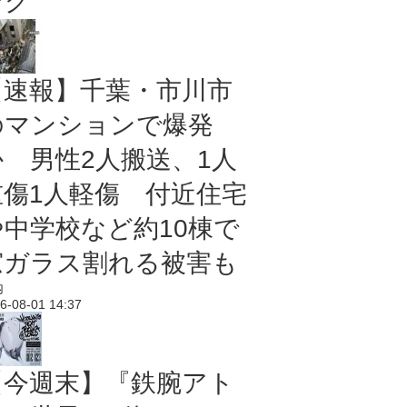
ング
【速報】千葉・市川市
のマンションで爆発
か 男性2人搬送、1人
重傷1人軽傷 付近住宅
や中学校など約10棟で
窓ガラス割れる被害も
内
6-08-01 14:37
【今週末】『鉄腕アト