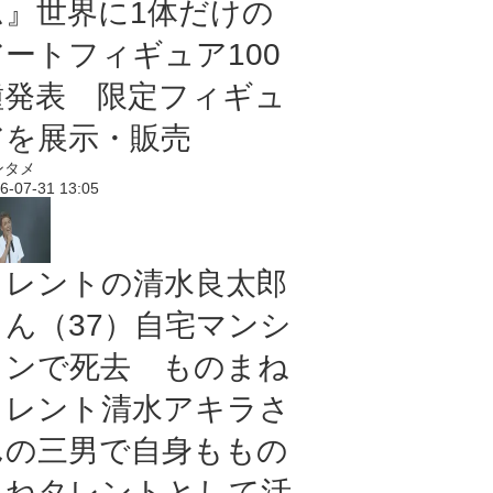
ム』世界に1体だけの
アートフィギュア100
種発表 限定フィギュ
アを展示・販売
ンタメ
6-07-31 13:05
タレントの清水良太郎
さん（37）自宅マンシ
ョンで死去 ものまね
タレント清水アキラさ
んの三男で自身ももの
まねタレントとして活