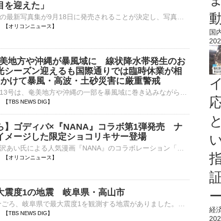
目を迎えた」
声優・小倉唯の最新写真集が9月18日に発売されることが決定し、写真集のタイトルと表紙が公開された。タイトルは『ゆいま～る』で、4パターンの表紙が解禁となった。 【写真】30代に見えない！公開された小倉唯の⋯
10:18 【オリコンニュース】
国
202
 奄美地方や沖縄が暴風域に 線状降水帯発生のお
光シーズン迎えるも国際通りでは臨時休業が相
にかけて暴風・高波・土砂災害に厳重警戒
大型で強い台風13号は、奄美地方や沖縄の一部を暴風域に巻き込みながら西へ進んでいます。台風の暴風域に入っている那覇市から中継です。那覇市の琉球放送前からお伝えしています。普段であれば、この時間帯、このあ…
16 【TBS NEWS DIG】
ら】ゴディバ×『NANA』コラボ第1弾発売 ナ
イメージした限定ショコリキサー登場
ゴディバと矢沢あい氏による人気漫画『NANA』のコラボレーション「ゴディバ×NANAコレクション」第1弾が、きょう7日から発売される。大崎ナナと小松奈々（ハチ）をイメージした2種類のショコリキサーをはじめ、オリ⋯
10:10 【オリコンニュース】
大震度1の地震 岐阜県・高山市
7日午前10時4分ごろ、岐阜県で最大震度1を観測する地震がありました。気象庁によりますと、震源地は岐阜県飛騨地方で、震源の深さはおよそ10km、地震の規模を示すマグニチュードは2.7と推定されます。この…
経
07 【TBS NEWS DIG】
202