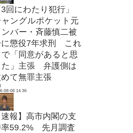
「3回にわたり犯行」
ジャングルポケット元
メンバー・斉藤慎二被
告に懲役7年求刑 これ
まで「同意があると思
った」主張 弁護側は
改めて無罪主張
内
6-08-06 14:36
【速報】高市内閣の支
率59.2% 先月調査