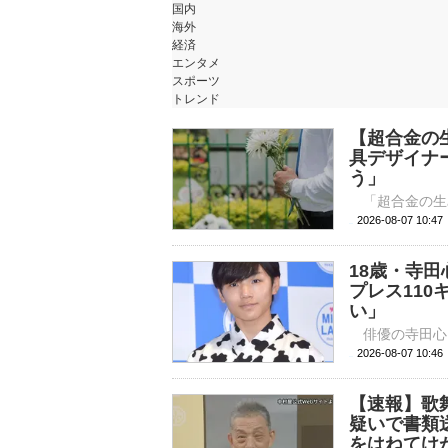
国内
海外
経済
エンタメ
スポーツ
トレンド
【超合金の
具デザイナ
う」
2026-08-07 
18歳・寺
プレス11
い」
2026-08-07 
【速報】歌
疑いで書類
をはねてけ