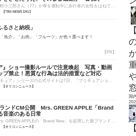
歌舞伎俳優の中村小三郎さん（77）が車を運転中に歩行者の女性をはねてけがをさせたうえ、そのまま逃走したとして、書類送検されたことがわかりました。過失運転傷害とひき逃げの疑いで書類送検されたのは、歌舞伎俳…
41 【TBS NEWS DIG】
ふるさと納税」
「魚介」「お肉」「フルーツ」が色々選べます！
ア』ショー撮影ルールで注意喚起 写真・動画
アップ禁止！悪質な行為は法的措置など対応
アニメ『プリキュア』シリーズの公式サイトは7日、『プリキュアショー』などのイベントに参加する際の撮影マナーについて注意喚起した。 【写真】歌手など大集結！『プリキュア』イベントの様子 公式サイトで⋯
10:35 【オリコンニュース】
国
202
ブランドCM公開 Mrs. GREEN APPLE「Brand
彩る音楽のある日常
Spotifyが、Mrs. GREEN APPLEの「Brand New」を起用した新ブランドCMを、全国の地上波テレビで順次放送開始する。 【動画】Mrs. GREEN APPLE「Brand New」起用！Spotify新CM 新CMは、「あなたの日々に音楽を」⋯
10:35 【オリコンニュース】