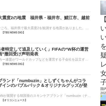
大震度2の地震 福井県・福井市、鯖江市、越前
7日午前10時2分ごろ、福井県で最大震度2を観測する地震がありました。気象庁によりますと、震源地は福井県嶺北で、震源の深さはおよそ10km、地震の規模を示すマグニチュードは3.6と推定されます。この地震…
06 【TBS NEWS DIG】
任者特定して追及していく」FIFAの“W杯の運営
画”撤回受け声明発表
FIFA=国際サッカー連盟がワールドカップなどを運営する子会社を設立する計画を撤回したことを受け、計画に反発していたUEFA=ヨーロッパサッカー連盟は「責任者を特定して追及していく」とする声明を発表しま…
04 【TBS NEWS DIG】
ランド「numbuzin」としずくちゃんがコラ
ザインのバブルパック＆オリジナルグッズが登
国
202
BENOW JAPANが展開する韓国発のスキンケアブランド「numbuzin（ナンバーズイン）」は、2001年の誕生以来、多くの人に愛され、近年は“平成レトロ”ブームをきっかけに再び注目を集めている人気キャラクター「しずく⋯
10:01 【オリコンニュース】