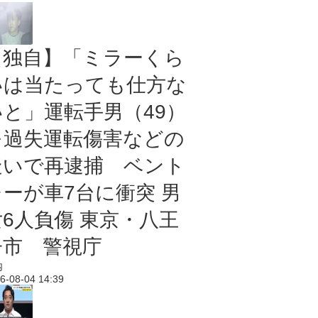
【独自】「ミラーくら
いは当たっても仕方な
いと」運転手男（49）
を過失運転傷害などの
疑いで再逮捕 ベント
レーが車7台に衝突 男
女6人負傷 東京・八王
子市 警視庁
内
6-08-04 14:39