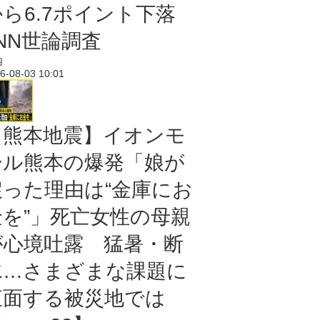
から6.7ポイント下落
NN世論調査
内
6-08-03 10:01
【熊本地震】イオンモ
ール熊本の爆発「娘が
戻った理由は“金庫にお
金を”」死亡女性の母親
が心境吐露 猛暑・断
水…さまざまな課題に
直面する被災地では