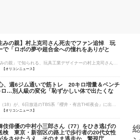
生みの親】村上克司さん死去でファン追悼 玩
ーで「ロボの夢や超合金への憧れをありがと
「超合金の生みの親」で知られる、玩具工業デザイナーの村上克司さんが7月20日に亡くなった。83歳。BANDAI SPIRITSの魂ネイションズ公式Xが6日に発表した。これを受け、ネット上ではファンより追悼の声であふれて⋯
10:47 【オリコンニュース】
田心、週6ジム通いで筋トレ 20キロ増量＆ベンチ
0キロ…別人級の変化「恥ずかしい体で出たくな
俳優の寺田心（18）が、6日放送のTBS系『櫻井・有吉THE夜会』に出演。筋肉量を増やすために一時20キロ増量し、現在はベンチプレス110キロを持ち上げるまで鍛え上げたストイックな肉体づくりを明かした。 【写真】⋯
10:46 【オリコンニュース】
舞伎俳優の中村小三郎さん（77）をひき逃げの
総
送検 東京・新宿区の路上で歩行者の20代女性
がをさせたうえ、そのまま逃走か 警視庁