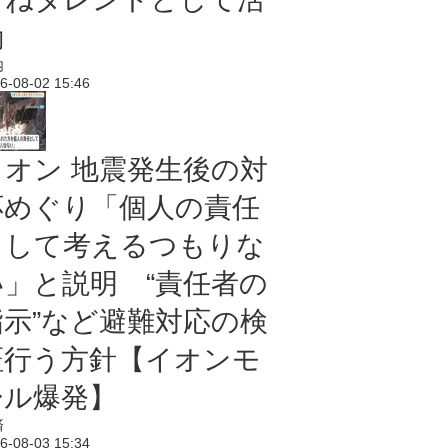
動
内
6-08-02 15:46
イオン 地震発生後の対
応めぐり「個人の責任
として考えるつもりな
い」と説明 “責任者の
指示”など避難対応の検
証行う方針【イオンモ
ール爆発】
済
6-08-03 15:34