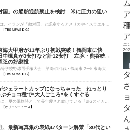
対国」の船舶通航禁止を検討 米に圧力の狙い
イランメディアは、イランが「敵対国」と認定するアメリカやイスラエルなどの船舶のホルムズ海峡通航を禁止することを検討していると報じました。イランの軍事精鋭部隊・革命防衛隊に近いファルス通信は6日、イラン国…
34 【TBS NEWS DIG】
エ
東海大甲府が11年ぶり初戦突破！鶴岡東に快
202
田中楓真が3安打など計12安打 左腕・熊谷晄→
竜弦の好継投
■第108回全国高等学校野球選手権大会 第3日1回戦・鶴岡東 2ー5 東海大甲府（7日、阪神甲子園球場）東海大甲府（山梨）が鶴岡東（山形）を破り、11年ぶりに初戦突破を決めた。試合は1回に3番・田中三士…
27 【TBS NEWS DIG】
がジェラートカップになっちゃった ねっとり
つぶチョコ種で“大人ごころ”をくすぐる
ロッテは17日に、夏の風物詩として長年愛され続けている『BIGスイカバー』から、新たなラインアップとして『スイカバージェラートカップ』を全国で発売する。 【画像】スイカバージェラートカップの2段充填イラス⋯
10:27 【オリコンニュース】
唯、最新写真集の表紙4パターン解禁「30代とい