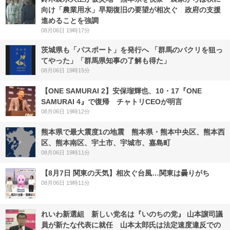
向け「農業用水」早期復旧の要望が相次ぐ 政府の支援
進めることを強調
08月06日 19時17分
茨城県も「パスポート」を発行へ 「群馬のパクリを狙っ
てやった」「群馬県知事の了解も得た」
08月06日 19時15分
【ONE SAMURAI 2】安保瑠輝也、10・17『ONE
SAMURAI 4』で復帰 チャトリCEOが明言
08月06日 19時12分
熊本県で最大震度1の地震 熊本県・熊本中央区、熊本西
区、熊本南区、宇土市、宇城市、嘉島町
08月06日 19時11分
【8月7日 関東の天気】相次ぐ台風…関東は曇りがち
08月06日 19時11分
れいわ新選組 新しい党名は『いのちの党』 山本譲司議
員が新たな代表に就任 山本太郎氏は法定速度違反での