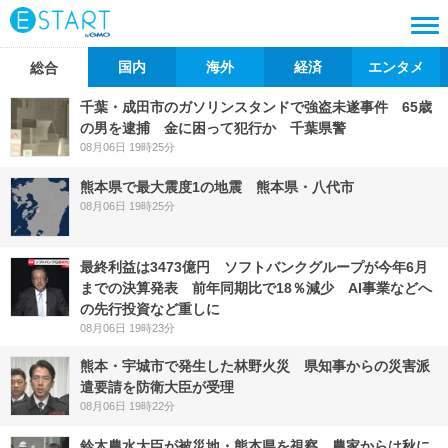
国内
海外
経済
エンタメ
総合
千葉・成田市のガソリンスタンドで強盗未遂事件 65歳
の男を逮捕 金に困って犯行か 千葉県警
08月06日 19時25分
熊本県で最大震度1の地震 熊本県・八代市
08月06日 19時25分
最終利益は3473億円 ソフトバンクグループが今年6月
までの決算発表 前年同期比で18％減少 AI事業などへ
の先行投資など重しに
08月06日 19時23分
熊本・宇城市で発生した林野火災 県知事からの災害派
遣要請を防衛大臣が受理
08月06日 19時22分
鈴木農水大臣が被災地・熊本県を視察 農家からは秋に