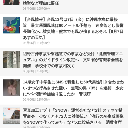
検挙など理由に辞任
08月06日 19時09分
【台風情報】台風13号は7日（金）に沖縄本島に最接
近 最大瞬間風速は60メートル予想も 速度落とし影響
長期化か…被災地・熊本でも風が強まるおそれ【8月7日
あすの天気】
08月06日 19時09分
辺野古沖事故や磐越道での事故など受け「危機管理マニ
ュアル」のガイドライン改定へ 文科省が有識者会議を
開催 学校外での事故相次ぐ
08月06日 19時08分
14歳女子中学生にSNSで募集した50代男性引き合わせわ
いせつな行為させた疑い 無職の男（35）を逮捕 少女
に“パパ活”斡旋繰り返したか 警視庁
08月06日 19時08分
写真加工アプリ「SNOW」運営会社など2社 ステマで措
置命令 少なくとも72人に対価払い「流行のAI生成画像
をSNOWで作ってみた」などXに投稿させる 消費者庁
08月06日 19時08分