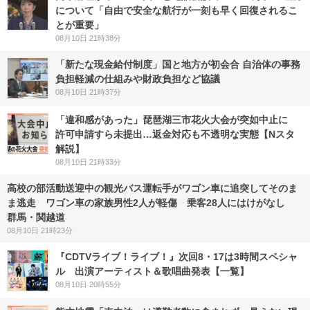
について「自由で安全な航行が一刻も早く回復されるこ
とが重要」
08月10日 21時38分
「新たな現金給付制度」国と地方が初会合 自治体の事務
負担軽減の仕組みや財政負担など協議
08月10日 21時37分
「違和感があった」琵琶湖三市花火大会が突如中止に
許可申請すら未提出…返金対応も不透明な実態【Nスタ
解説】
08月10日 21時33分
高校の部活動送迎中の観光バス運転手がワゴン車に追突してそのま
ま逃走 ワゴン車の家族男性2人が軽傷 乗客28人にはけがなし
群馬・関越道
08月10日 21時23分
『CDTVライブ！ライブ！』次回8・17は3時間スペシャ
ル 出演アーティスト＆歌唱曲発表【一覧】
08月10日 20時55分