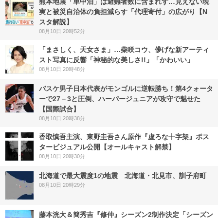
熊本地震「車中泊」は避難者数に含まれず…見えない現
実と被災自治体の負担減らす「代理寄付」の広がり【N
スタ解説】
08月10日 20時52分
「まさしく、天女さま」…柴咲コウ、儚げな新アーティ
スト写真に反響「神秘的な美しさ!!」「かわいい」
08月10日 20時48分
バスケ男子日本代表がモンゴルに逆転勝ち！第4クォータ
ーで27－3と圧倒、ハーパージュニアが攻守で魅せた
【国際試合】
08月10日 20時38分
香取慎吾主演、東野圭吾さん原作『虚ろな十字架』ポス
タービジュアル公開【オールキャスト解禁】
08月10日 20時30分
北海道で最大震度1の地震 北海道・北見市、訓子府町
08月10日 20時29分
藤本洸大＆簡秀吉『修仲』シーズン2制作決定「シーズン