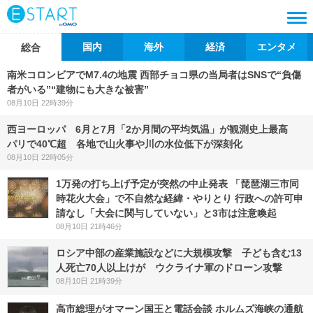
国内
海外
経済
エンタメ
総合
南米コロンビアでM7.4の地震 西部チョコ県の当局者はSNSで“負傷
者がいる”“建物にも大きな被害”
08月10日 22時39分
西ヨーロッパ 6月と7月「2か月間の平均気温」が観測史上最高
パリで40℃超 各地で山火事や川の水位低下が深刻化
08月10日 22時05分
1万発の打ち上げ予定が突然の中止発表 「琵琶湖三市同
時花火大会」で不自然な経緯・やりとり 行政への許可申
請なし「大会に関与していない」と3市は注意喚起
08月10日 21時46分
ロシア中部の産業施設などに大規模攻撃 子ども含む13
人死亡70人以上けが ウクライナ軍のドローン攻撃
08月10日 21時39分
高市総理がオマーン国王と電話会談 ホルムズ海峡の通航