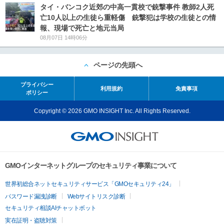
タイ・バンコク近郊の中高一貫校で銃撃事件 教師2人死
亡10人以上の生徒ら重軽傷 銃撃犯は学校の生徒との情
報、現場で死亡と地元当局
08月07日 14時06分
ページの先頭へ
プライバシー
利用規約
免責事項
ポリシー
Copyright © 2026 GMO INSIGHT Inc. All Rights Reserved.
GMOインターネットグループのセキュリティ事業について
世界初総合ネットセキュリティサービス「GMOセキュリティ24」
パスワード漏洩診断
Webサイトリスク診断
セキュリティ相談AIチャットボット
実在証明・盗聴対策