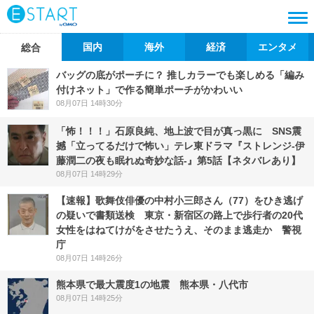
国内
海外
経済
エンタメ
総合
バッグの底がポーチに？ 推しカラーでも楽しめる「編み
付けネット」で作る簡単ポーチがかわいい
08月07日 14時30分
「怖！！！」石原良純、地上波で目が真っ黒に SNS震
撼「立ってるだけで怖い」テレ東ドラマ『ストレンジ-伊
藤潤二の夜も眠れぬ奇妙な話-』第5話【ネタバレあり】
08月07日 14時29分
【速報】歌舞伎俳優の中村小三郎さん（77）をひき逃げ
の疑いで書類送検 東京・新宿区の路上で歩行者の20代
女性をはねてけがをさせたうえ、そのまま逃走か 警視
庁
08月07日 14時26分
熊本県で最大震度1の地震 熊本県・八代市
08月07日 14時25分