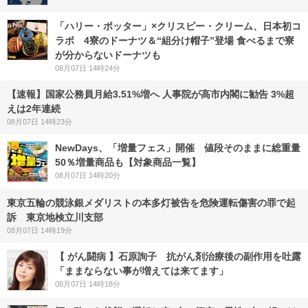
「ハリー・ポッター」×クリスピー・クリーム、日本初コ
ラボ 4寮のドーナツ＆“組分け帽子”登場 食べるまで寮
が分からないドーナツも
08月07日 14時24分
【速報】国家公務員月給3.51%増へ 人事院が高市内閣に勧告 3%超
えは2年連続
08月07日 14時23分
NewDays、「増量フェス」開催 値段そのままに総重量
50％増量商品も【対象商品一覧】
08月07日 14時20分
東京五輪の競泳銀メダリストの本多灯被告を危険運転傷害の罪で起
訴 東京地検立川支部
08月07日 14時19分
【 がん闘病 】石原詢子 抗がん剤治療後の副作用を吐露
「ままならない事が増えては来てます」
08月07日 14時18分