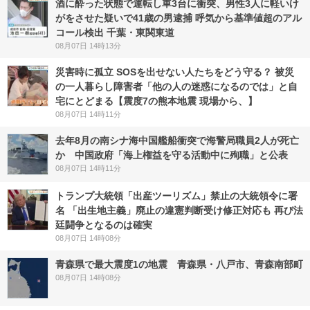
酒に酔った状態で運転し車3台に衝突、男性3人に軽いけ
がをさせた疑いで41歳の男逮捕 呼気から基準値超のアル
コール検出 千葉・東関東道
08月07日 14時13分
災害時に孤立 SOSを出せない人たちをどう守る？ 被災
の一人暮らし障害者「他の人の迷惑になるのでは」と自
宅にとどまる【震度7の熊本地震 現場から、】
08月07日 14時11分
去年8月の南シナ海中国艦船衝突で海警局職員2人が死亡
か 中国政府「海上権益を守る活動中に殉職」と公表
08月07日 14時11分
トランプ大統領「出産ツーリズム」禁止の大統領令に署
名 「出生地主義」廃止の違憲判断受け修正対応も 再び法
廷闘争となるのは確実
08月07日 14時08分
青森県で最大震度1の地震 青森県・八戸市、青森南部町
08月07日 14時08分