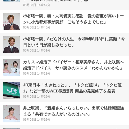
08月08日 14時44分
柿谷曜一朗、妻・丸高愛実に感謝 愛の密度が高いトー
クに小池都知事が笑顔「ごちそうさまでした」
08月08日 14時43分
柿谷曜一朗、8だらけの人生 令和8年8月8日に笑顔「今
日という日が楽しみだった」
08月08日 14時31分
カリスマ婚活アドバイザー・植草美幸さん、井上咲楽へ
婚活アドバイス サバ読みのススメ「わかんないから」
08月08日 14時29分
JR東日本「えきねっと」、『トクだ値14』『トクだ値
1』など一部のWEB限定割引商品の発売終了を発表
08月08日 14時25分
井上咲楽、『新婚さんいらっしゃい』出演で結婚願望強
まる「共有できる人がいるのはいい」
08月08日 14時16分