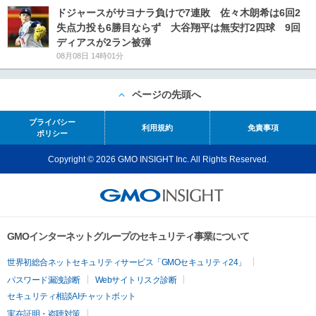
ドジャースがサヨナラ負けで7連敗 佐々木朗希は6回2
失点力投も6勝目ならず 大谷翔平は無安打2四球 9回
ディアスが2ラン被弾
08月08日 14時01分
ページの先頭へ
プライバシー
利用規約
免責事項
ポリシー
Copyright © 2026 GMO INSIGHT Inc. All Rights Reserved.
GMOインターネットグループのセキュリティ事業について
世界初総合ネットセキュリティサービス「GMOセキュリティ24」
パスワード漏洩診断
Webサイトリスク診断
セキュリティ相談AIチャットボット
実在証明・盗聴対策