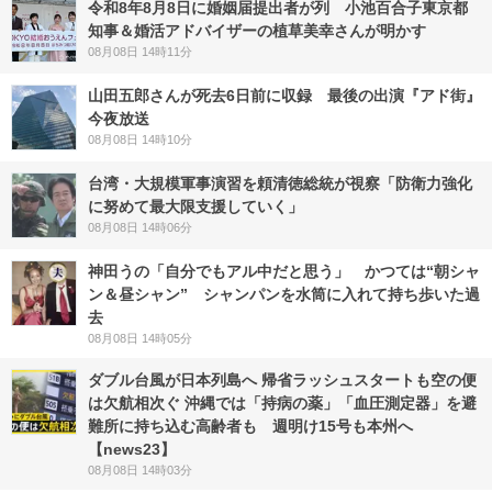
令和8年8月8日に婚姻届提出者が列 小池百合子東京都
知事＆婚活アドバイザーの植草美幸さんが明かす
08月08日 14時11分
山田五郎さんが死去6日前に収録 最後の出演『アド街』
今夜放送
08月08日 14時10分
台湾・大規模軍事演習を頼清徳総統が視察「防衛力強化
に努めて最大限支援していく」
08月08日 14時06分
神田うの「自分でもアル中だと思う」 かつては“朝シャ
ン＆昼シャン” シャンパンを水筒に入れて持ち歩いた過
去
08月08日 14時05分
ダブル台風が日本列島へ 帰省ラッシュスタートも空の便
は欠航相次ぐ 沖縄では「持病の薬」「血圧測定器」を避
難所に持ち込む高齢者も 週明け15号も本州へ
【news23】
08月08日 14時03分