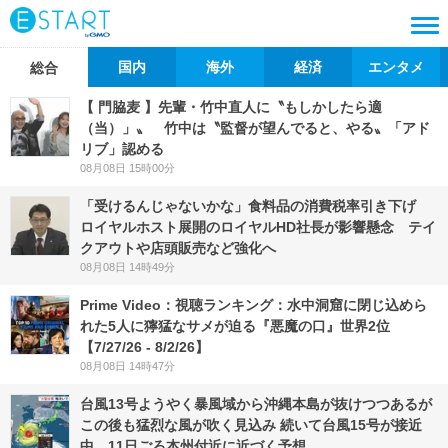
国内
海外
経済
エンタメ
総合
【 門脇麦 】先輩・竹中直人に〝もしかしたら適
（当）」〟 竹中は〝監督が望んでると、やる〟「アド
リブ」認める
08月08日 15時00分
「受けるんじゃないかな」食料品の消費税率引き下げ
ロイヤルホスト展開のロイヤルHD社長が影響懸念 テイ
クアウトや店頭販売など強化へ
08月08日 14時49分
Prime Video：視聴ランキング：水中洞窟に閉じ込めら
れた5人に獰猛なサメが迫る『悪魔の口』世界2位
【7/27/26 - 8/2/26】
08月08日 14時47分
台風13号ようやく暴風域から沖縄本島が抜けつつあるが
この後も猛烈な風が吹く見込み 続いて台風15号が接近
中 11日ごろ本州付近に近づく予想