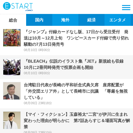
国内
海外
経済
エンタメ
総合
『ジャンプ』付録カードなし版、17日から受注受付 発
送は10月～12月上旬 ワンピースカード付録で売り切れ
騒動の7月13日発売号
08月10日 0時06分
『BLEACH』伝説のイラスト集『JET』新規絵も収録
10月に2冊同時発売で投票企画も開始
08月10日 0時00分
台湾駐日代表が長崎の平和祈念式典欠席 座席配置が
「外交団エリア外」として長崎市に抗議 「尊厳を無視
している」
08月09日 23時18分
【マイ・フィクション】玉森裕太“二宮”が伊川に生まれ
変わった理由が明らかに 第7話あらすじ＆場面写真が解
禁
08月09日 23時10分