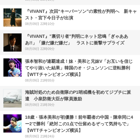
『VIVANT』次回“キーパーソン”の素性が判明へ 新キャ
スト・宮下今日子が出演
08月09日 22時10分
『VIVANT』”裏切り者”判明にネット悲鳴「ぎゃああ
あ!!」「嫌だ嫌だ嫌だ」 ラストに衝撃サプライズ
08月09日 22時09分
張本智和が連覇達成！妹・美和と兄妹V「お互いを信じ
てやり抜いた結果」韓国のオ・ジュンソンに逆転勝利
【WTTチャンピオンズ横浜】
08月09日 21時55分
海賊対処のため自衛隊のP1哨戒機を初めてジブチに派
遣 小泉防衛大臣が隊員激励
08月09日 21時39分
18歳・張本美和が初優勝！前年覇者の中国・陳幸同に4
ー2で勝利「絶対この1点で仕留めるぞって気持ちで」
【WTTチャンピオンズ横浜】
08月09日 21時24分