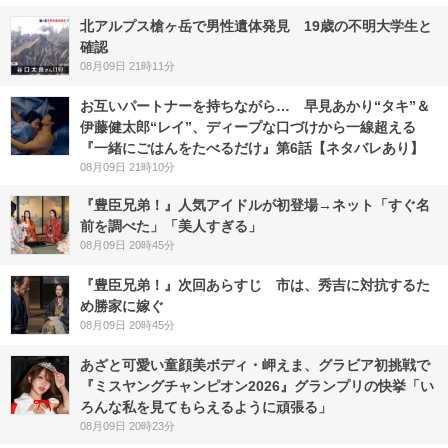
北アルプス槍ヶ岳で男性遺体発見 19歳の不明大学生と
確認
08月09日 21時11分
お互いパートナーを持ちながら… 早見あかり“タキ”＆
伊藤健太郎“レイ”、ディープな口づけから一線超える
『一緒にごはんをたべるだけ』第6話【ネタバレあり】
08月09日 21時10分
『豊臣兄弟！』人気アイドルが初登場→ネット「すぐ名
前を調べた」「美人すぎる」
08月09日 20時45分
『豊臣兄弟！』次回あらすじ 市は、秀吉に対抗するた
め勝家に嫁ぐ
08月09日 20時45分
あざと可愛い童顔美ボディ・岬えま、グラビア初挑戦で
『ミスヤングチャンピオン2026』グランプリの快挙「い
ろんな私を見てもらえるように頑張る」
08月09日 20時23分