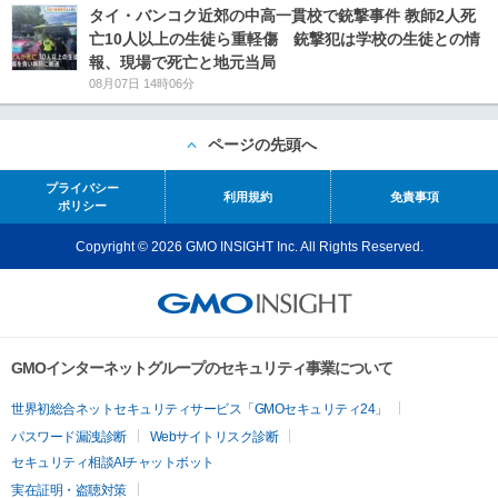
タイ・バンコク近郊の中高一貫校で銃撃事件 教師2人死
亡10人以上の生徒ら重軽傷 銃撃犯は学校の生徒との情
報、現場で死亡と地元当局
08月07日 14時06分
ページの先頭へ
プライバシー
利用規約
免責事項
ポリシー
Copyright © 2026 GMO INSIGHT Inc. All Rights Reserved.
GMOインターネットグループのセキュリティ事業について
世界初総合ネットセキュリティサービス「GMOセキュリティ24」
パスワード漏洩診断
Webサイトリスク診断
セキュリティ相談AIチャットボット
実在証明・盗聴対策