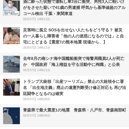
酒に酔った状態で運転し車3台に衝突、男性3人に軽いけ
がをさせた疑いで41歳の男逮捕 呼気から基準値超のアル
コール検出 千葉・東関東道
08月07日 14時13分
災害時に孤立 SOSを出せない人たちをどう守る？ 被災
の一人暮らし障害者「他の人の迷惑になるのでは」と自
宅にとどまる【震度7の熊本地震 現場から、】
08月07日 14時11分
去年8月の南シナ海中国艦船衝突で海警局職員2人が死亡
か 中国政府「海上権益を守る活動中に殉職」と公表
08月07日 14時11分
トランプ大統領「出産ツーリズム」禁止の大統領令に署
名 「出生地主義」廃止の違憲判断受け修正対応も 再び法
廷闘争となるのは確実
08月07日 14時08分
青森県で最大震度1の地震 青森県・八戸市、青森南部町
08月07日 14時08分