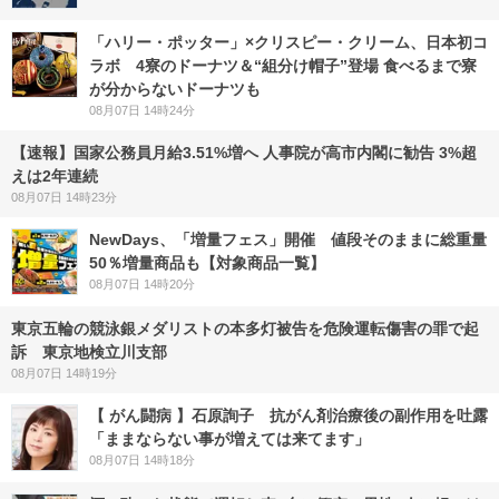
「ハリー・ポッター」×クリスピー・クリーム、日本初コ
ラボ 4寮のドーナツ＆“組分け帽子”登場 食べるまで寮
が分からないドーナツも
08月07日 14時24分
【速報】国家公務員月給3.51%増へ 人事院が高市内閣に勧告 3%超
えは2年連続
08月07日 14時23分
NewDays、「増量フェス」開催 値段そのままに総重量
50％増量商品も【対象商品一覧】
08月07日 14時20分
東京五輪の競泳銀メダリストの本多灯被告を危険運転傷害の罪で起
訴 東京地検立川支部
08月07日 14時19分
【 がん闘病 】石原詢子 抗がん剤治療後の副作用を吐露
「ままならない事が増えては来てます」
08月07日 14時18分