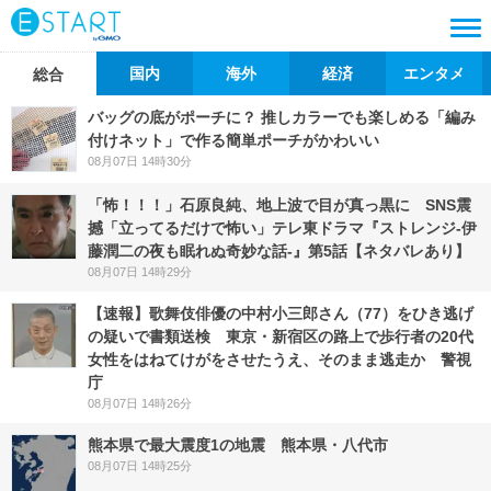
国内
海外
経済
エンタメ
総合
バッグの底がポーチに？ 推しカラーでも楽しめる「編み
付けネット」で作る簡単ポーチがかわいい
08月07日 14時30分
「怖！！！」石原良純、地上波で目が真っ黒に SNS震
撼「立ってるだけで怖い」テレ東ドラマ『ストレンジ-伊
藤潤二の夜も眠れぬ奇妙な話-』第5話【ネタバレあり】
08月07日 14時29分
【速報】歌舞伎俳優の中村小三郎さん（77）をひき逃げ
の疑いで書類送検 東京・新宿区の路上で歩行者の20代
女性をはねてけがをさせたうえ、そのまま逃走か 警視
庁
08月07日 14時26分
熊本県で最大震度1の地震 熊本県・八代市
08月07日 14時25分