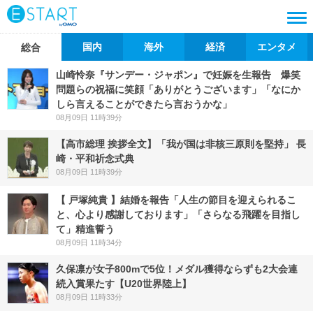
国内
海外
経済
エンタメ
総合
山崎怜奈『サンデー・ジャポン』で妊娠を生報告 爆笑
問題らの祝福に笑顔「ありがとうございます」「なにか
しら言えることができたら言おうかな」
08月09日 11時39分
【高市総理 挨拶全文】「我が国は非核三原則を堅持」 長
崎・平和祈念式典
08月09日 11時39分
【 戸塚純貴 】結婚を報告「人生の節目を迎えられるこ
と、心より感謝しております」「さらなる飛躍を目指し
て」精進誓う
08月09日 11時34分
久保凛が女子800mで5位！メダル獲得ならずも2大会連
続入賞果たす【U20世界陸上】
08月09日 11時33分