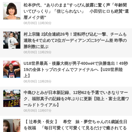
松本伊代、“ありのまま”すっぴん披露に驚く声「年齢聞
いてびっくり」「信じられない」 小田切ヒロも絶賛“還
暦メイク術”
08月09日 11時30分
村上宗隆 2試合連続26号！逆転呼び込む一撃、チームも
連敗を4で止めて2位ガーディアンズに3ゲーム差 昨季の
勝利数に並ぶ
08月09日 11時29分
U18世界最高・後藤大樹が男子400mHで決勝進出！49秒
19の全体トップのタイムでファイナルへ【U20世界陸
上】
08月09日 11時28分
中島ひとみが日本新記録、12秒62を予選でいきなりマー
ク、福部真子の記録を2年ぶりに更新【陸上・富士北麓ワ
ールドトライアル】
08月09日 11時07分
【 辻希美・長女 】 希空 妹・夢空ちゃんの1歳誕生日
を祝福 「毎日可愛くて可愛くて見るだけで癒されてる