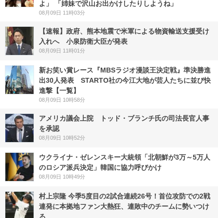
よ」 「姉妹で沢山お出かけしたりしようね」
08月09日 11時03分
【速報】政府、熊本地震で米軍による物資輸送支援受け
入れへ 小泉防衛大臣が発表
08月09日 11時01分
新お笑い賞レース『MBSラジオ漫談王決定戦』準決勝進
出30人発表 STARTO社の今江大地が芸人たちに並び快
進撃【一覧】
08月09日 10時58分
アメリカ議会上院 トッド・ブランチ氏の司法長官人事
を承認
08月09日 10時52分
ウクライナ・ゼレンスキー大統領「北朝鮮が3万～5万人
のロシア派兵決定」韓国に協力呼びかけ
08月09日 10時49分
村上宗隆 今季5度目の2試合連続26号！首位攻防での2戦
連発に本拠地ファン大熱狂、連敗中のチームに勢いつけ
る