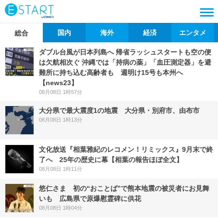
国内
海外
経済
エンタメ
総合
ダブル台風が日本列島へ 帰省ラッシュスタートも空の便
は欠航相次ぐ 沖縄では「持病の薬」「血圧測定器」を避
難所に持ち込む高齢者も 週明け15号も本州へ
【news23】
08月08日 1時57分
大分県で最大震度1の地震 大分県・別府市、由布市
08月08日 1時13分
文化放送『相葉雅紀のレコメン！リミックス』9月末で終
了へ 25年の歴史に幕【相葉の報告ほぼ全文】
08月08日 1時11分
悠仁さま 初の“おことば”で熊本地震の被災者にお見舞
いも 広島県で原爆慰霊碑に供花
08月08日 1時04分