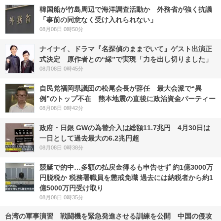
韓国船が竹島周辺で海洋調査活動か 外務省が強く抗議
「事前の同意なく受け入れられない」
08月08日 0時50分
ナイナイ、ドラマ『名探偵のままでいて』ゲスト出演正
式決定 原作者との“縁”で実現「力を出し切りました」
08月08日 0時45分
自民党福岡県議団の松尾会長が辞任 最大会派で“異
例”のトップ不在 熊本地震の直後に政治資金パーティー
08月08日 0時42分
政府・日銀 GWの為替介入は総額11.7兆円 4月30日は
一日として過去最大の6.2兆円超
08月08日 0時38分
競艇で的中…多額の払戻金得るも申告せず 約1億3000万
円脱税か 税務署職員を懲戒免職 過去には納税者から約1
億5000万円受け取り
08月08日 0時35分
台湾の軍事演習 戦闘機を緊急発進させる訓練を公開 中国の侵攻