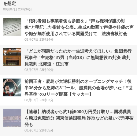
を想定
08月07日 23時34分
「権利者側も事業者側も参照を」“声も権利保護の対
象”と明記した指針を公表…生成AI動画で声優や俳優の声
や顔が無断使用されている問題受けて 法務省検討会
08月07日 23時24分
「どこが問題だったのか一生涯考えてほしい」集団暴行
死事件 “主犯格”の男（当時18）に無期懲役の判決 裁判
員裁判 北海道・江別市
08月07日 23時20分
前回王者・鹿島が大逆転勝利のオープニングマッチ！後
半36分から怒涛の3ゴール、超満員の会場が沸いた！“世
界基準”のJリーグ開幕【サッカー】
08月07日 23時03分
【速報】納税者から約1億5000万円受け取り…国税職員
を懲戒免職処分 関東信越国税局 詐欺などの疑いで刑事告
発も
08月07日 22時55分