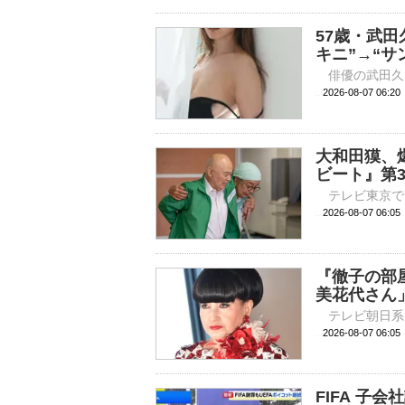
57歳・武田
キニ”→“サ
2026-08-07 
大和田獏、
ビート』第
2026-08-07 
『徹子の部
美花代さん
2026-08-07 
FIFA 子