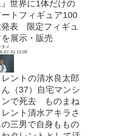
ム』世界に1体だけの
アートフィギュア100
種発表 限定フィギュ
アを展示・販売
ンタメ
6-07-31 13:05
タレントの清水良太郎
さん（37）自宅マンシ
ョンで死去 ものまね
タレント清水アキラさ
んの三男で自身ももの
まねタレントとして活