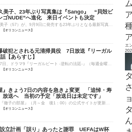
久美子、23年ぶり写真集は『Sango』 “貝殻ビ
ンゴNUDE”へ進化 来日イベントも決定
俳優の武田久美子（57）が、9月9日に発売する23年ぶりとなる最新写真集のタイトルが『Sango』に決定。あわせて、来日イベントを開催することを発表した。 【別カット】青空バックに圧巻のプロポーションを見せた⋯
06:20 【オリコンニュース】
エ
爆破犯とされる元清掃員役 7日放送『リーガル
202
3話【あらすじ】
テレビ東京で7日、ドラマ9『リーガルビート -逆転の法廷-』（毎週金曜 後9：00）の第3話が放送される。 【場面写真】小さくなったように見える…元清掃員役の大和田獏 本作の主人公は、吃音がある新人弁護士・⋯
06:05 【オリコンニュース】
屋』きょう7日の内容を急きょ変更 「追悼・寿
」放送へ 当初の予定「放送日は未定です」
テレビ朝日系『徹子の部屋』（月～金 後1：00）の公式サイトが更新され、きょう7日の放送が「追悼・寿美花代さん」になることが発表された。 【写真】すてきな家族写真…とびきりの笑顔をみせる寿美花代さんら⋯
06:05 【オリコンニュース】
会社設立計画「誤り」あったと謝罪 UEFAはW杯