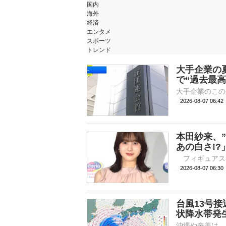
国内
海外
経済
エンタメ
スポーツ
トレンド
大手企業の夏
で“過去最高
2026-08-07 06:
本田紗来、
あの白さ!
2026-08-07 
台風13号
状降水帯発