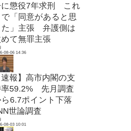
告に懲役7年求刑 これ
まで「同意があると思
った」主張 弁護側は
改めて無罪主張
内
6-08-06 14:36
【速報】高市内閣の支
率59.2% 先月調査
から6.7ポイント下落
NN世論調査
内
6-08-03 10:01