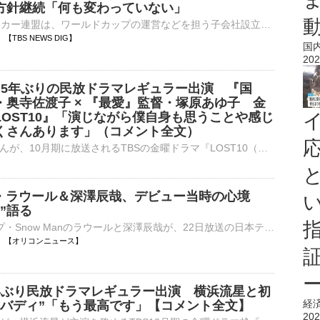
方針継続「何も変わっていない」
FIFA＝国際サッカー連盟は、ワールドカップの運営などを担う子会社設立の計画について、「誤り」があったとして謝罪しました。しかし、UEFA＝ヨーロッパサッカー連盟は「何も変わっていない」として、ワールド…
04 【TBS NEWS DIG】
国
202
 】5年ぶりの民放ドラマレギュラー出演 『国
・奥寺佐渡子 × 『最愛』監督・塚原あゆ子 金
LOST10』「演じながら僕自身も思うことや感じ
くさんあります」（コメント全文）
俳優の小栗旬さんが、10月期に放送されるTBSの金曜ドラマ『LOST10（ロストテン）』にレギュラー出演することが8月7日、明らかになりました。 金曜ドラマ『LOST10』主演：横浜流星さん、…
an・ラウール＆深澤辰哉、デビュー当時の心境
”語る
9人組グループ・Snow Manのラウールと深澤辰哉が、22日放送の日本テレビ系『Google Pixel presents ANOTHER SKY 1時間SP』（後11：00～深0：00）に出演する。 【番組カット】笑顔！母校を訪れた深澤辰哉 同番⋯
06:00 【オリコンニュース】
年ぶり民放ドラマレギュラー出演 横浜流星と初
経
色バディ”「もう最高です」【コメント全文】
202