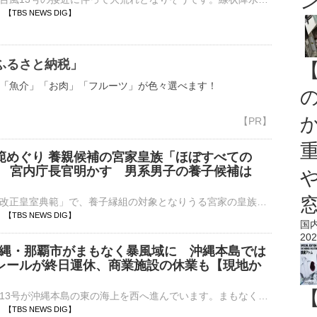
28 【TBS NEWS DIG】
ふるさと納税」
「魚介」「お肉」「フルーツ」が色々選べます！
範めぐり 養親候補の宮家皇族「ほぼすべての
」 宮内庁長官明かす 男系男子の養子候補は
」
宮内庁長官は「改正皇室典範」で、養子縁組の対象となりうる宮家の皇族方に対し、「ほぼすべての方々に説明を終えた」とコメントしました。改正皇室典範は、皇族数の確保に向け、▼女性皇族が結婚後も皇族の身分を保持…
25 【TBS NEWS DIG】
国
202
 沖縄・那覇市がまもなく暴風域に 沖縄本島では
レールが終日運休、商業施設の休業も【現地か
大型で強い台風13号が沖縄本島の東の海上を西へ進んでいます。まもなく暴風域に入る那覇から中継です。那覇市の国道沿いにある琉球放送前からお伝えしています。那覇市はまもなく台風の暴風域に入るとみられており、…
20 【TBS NEWS DIG】