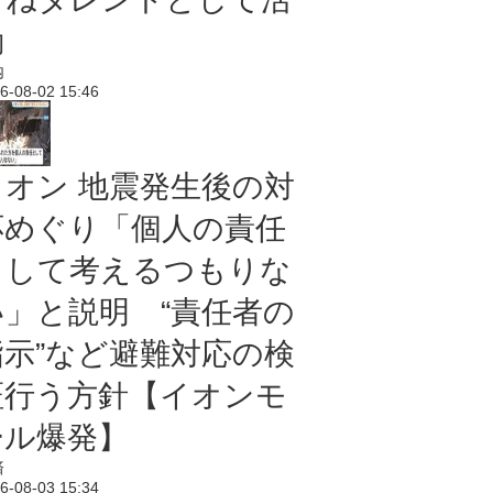
動
内
6-08-02 15:46
イオン 地震発生後の対
応めぐり「個人の責任
として考えるつもりな
い」と説明 “責任者の
指示”など避難対応の検
証行う方針【イオンモ
ール爆発】
済
6-08-03 15:34