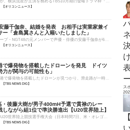
俳優の小栗旬が、横浜流星が主演を務めるTBS10月期の金曜ドラマ枠『LOST10』（後10：00）に出演することが決定した。5年ぶりの民放ドラマレギュラー出演となる。 【写真】豪華！10月スタートドラマ『LOST10』で初⋯
06:00 【オリコンニュース】
8・安藤千伽奈、結婚を発表 お相手は実業家兼イ
サー「倉島翼さんと入籍いたしました」
アイドルグループ・NGT48の元メンバーで声優・俳優の安藤千伽奈が6日、自身のXを更新し、結婚したことを発表した。 【写真】幸せそうな2人…元NGT48・安藤千伽奈、結婚を発表＜直筆報告全文も＞ 安藤は「いつも⋯
05:30 【オリコンニュース】
港で爆発物を搭載したドローンを発見 ドイツ
勢力が関与の可能性も」
ドイツ東部の空港で爆発物を搭載したドローンが見つかり、滑走路が一時、閉鎖される事態となりました。付近にはウクライナの輸送機も駐機していました。地元警察によりますと、ドイツ東部・ライプチヒ近郊にある空港の…
29 【TBS NEWS DIG】
ス
202
高・後藤大樹が男子400mH予選で貫禄のレー
残しながら組1位で準決勝進出【U20世界陸上】
■オレゴン2026 U20世界陸上競技選手権大会（日本時間7日、米・オレゴン）男子400mハードル予選に、後藤大樹（17、洛南高校）が出場し、50秒45で準決勝進出を決めた。予選6組で登場した後藤は、最…
20 【TBS NEWS DIG】