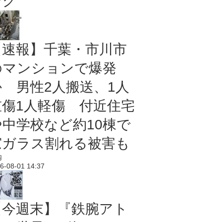
ング
【速報】千葉・市川市
のマンションで爆発
か 男性2人搬送、1人
重傷1人軽傷 付近住宅
や中学校など約10棟で
窓ガラス割れる被害も
内
6-08-01 14:37
【今週末】『鉄腕アト