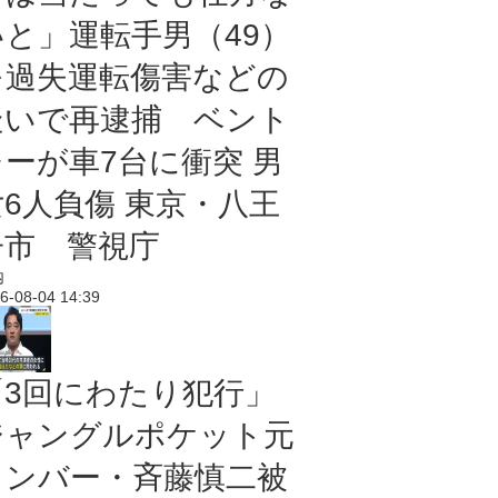
いと」運転手男（49）
を過失運転傷害などの
疑いで再逮捕 ベント
レーが車7台に衝突 男
女6人負傷 東京・八王
子市 警視庁
内
6-08-04 14:39
「3回にわたり犯行」
ジャングルポケット元
メンバー・斉藤慎二被