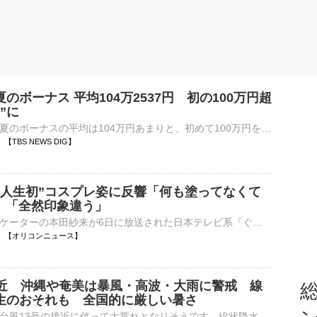
のボーナス 平均104万2537円 初の100万円超
”に
大手企業のこの夏のボーナスの平均は104万円あまりと、初めて100万円を超えて過去最高となりました。経団連は今年の夏のボーナスについて、大企業163社の集計結果の確定値を発表しました。平均額は去年より7…
42 【TBS NEWS DIG】
”人生初”コスプレ姿に反響「何も塗ってなくて
?」「全然印象違う」
フィギュアスケーターの本田紗来が6日に放送された日本テレビ系『ぐるぐるナインティナイン』の夏のコスプレクイズフェス「有名人続々登場SP」に登場。人生初のコスプレ姿に反響が寄せられた。 【写真】「全然印⋯
06:30 【オリコンニュース】
接近 沖縄や奄美は暴風・高波・大雨に警戒 線
総
生のおそれも 全国的に厳しい暑さ
沖縄や奄美は、台風13号の接近に伴って大荒れとなりそうです。線状降水帯が発生するおそれもあります。暴風、高波、大雨に厳重な警戒が必要です。九州南部などの太平洋側も大雨のおそれがあります。【台風13号&n…