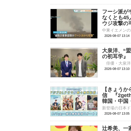
フーシ派が
なくとも4
ウジ攻撃の
2026-08-07 13:
大泉洋、“
の初耳学』
2026-08-07 
【きょうか
信 『2ge
韓国・中国
2026-08-07 
辻希美、一