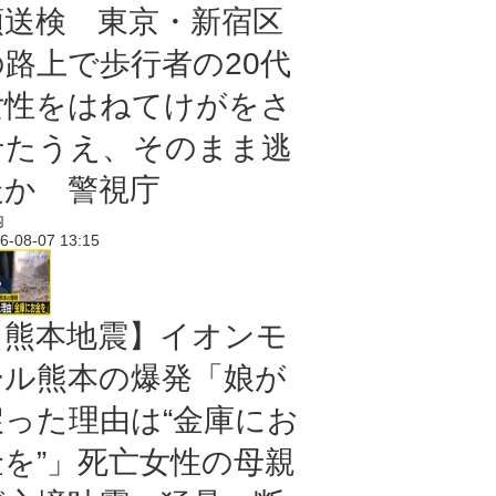
類送検 東京・新宿区
の路上で歩行者の20代
女性をはねてけがをさ
せたうえ、そのまま逃
走か 警視庁
内
6-08-07 13:15
【熊本地震】イオンモ
ール熊本の爆発「娘が
戻った理由は“金庫にお
金を”」死亡女性の母親