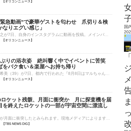
13:00 【オリコンニュース】
“緊急動画”で豪華ゲストを匂わせ 爪切り＆検
国
かなりエグい感じ」
202
俳優の山田孝之が7日、自身のインスタグラムに動画を投稿。メインパートナー（審査員）として参加する公開オーディション「THE OPEN CALL」に、複数のゲストが参加していることを明かした。 【写真】伝説の高校生⋯
12:59 【オリコンニュース】
年ぶりの浴衣姿 絶叫響く中でイベントに苦笑
ばをバク食い＆楽屋へお持ち帰り
タレントの辻希美（39）が7日、都内で行われた『8月8日はマルちゃん焼きそばの日「焼きそばはマルちゃん」2026発表会』に参加した。 【写真】かわいい！焼きそばをバク食いして即コメントができなかった辻希美⋯
12:50 【オリコンニュース】
のロケット残骸、月面に衝突か 月に探査機を届
目を終えたロケットの一部が宇宙空間に漂流し
ロケットの残骸が月面に衝突したとみられます。現地メディアによりますと、ヨーロッパ南天天文台のチームは、イーロン・マスク氏が率いるスペースXのロケットの残骸が日本時間5日午後3時半ごろ、月面に衝突したとの…
41 【TBS NEWS DIG】