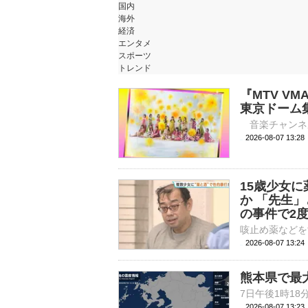
国内
海外
経済
エンタメ
スポーツ
トレンド
『MTV VM
東京ドーム
2026-08-07 
15歳少女
か 「先生
の事件で2
2026-08-07 13:
熊本県で最
2026-08-07 13: