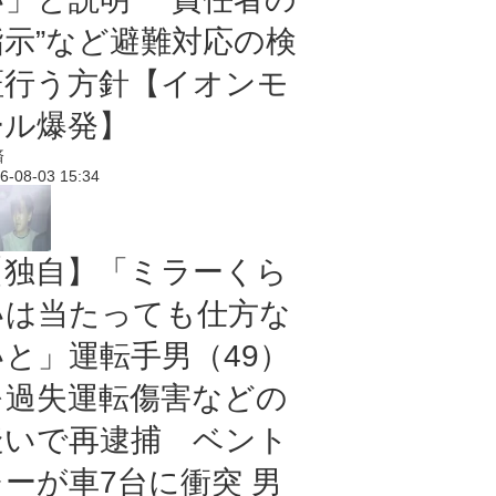
指示”など避難対応の検
証行う方針【イオンモ
ール爆発】
済
6-08-03 15:34
【独自】「ミラーくら
いは当たっても仕方な
いと」運転手男（49）
を過失運転傷害などの
疑いで再逮捕 ベント
レーが車7台に衝突 男