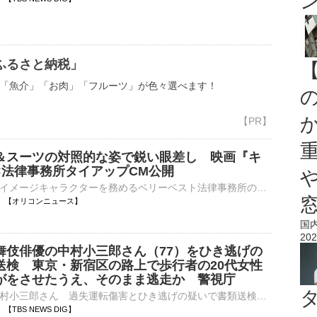
ふるさと納税」
「魚介」「お肉」「フルーツ」が色々選べます！
＆スーツの対照的な姿で鋭い眼差し 映画『キ
×法律事務所タイアップCM公開
俳優・要潤がイメージキャラクターを務めるベリーベスト法律事務所の新CMが8日より放送。自身も出演する上映中の映画『キングダム 魂の決戦』とコラボし、要演じる秦国の将軍・騰（とう）の劇中シーンを使用したCM⋯
13:16 【オリコンニュース】
国
202
舞伎俳優の中村小三郎さん（77）をひき逃げの
送検 東京・新宿区の路上で歩行者の20代女性
がをさせたうえ、そのまま逃走か 警視庁
歌舞伎俳優・中村小三郎さん 過失運転傷害とひき逃げの疑いで書類送検歌舞伎俳優の中村小三郎さん（77）が車を運転中に歩行者の女性をはねてけがをさせたうえ、そのまま逃走したとして、書類送検されたことがわかり…
15 【TBS NEWS DIG】