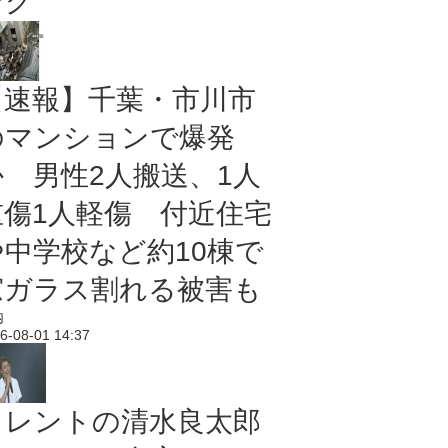
ング
【速報】千葉・市川市
のマンションで爆発
か 男性2人搬送、1人
重傷1人軽傷 付近住宅
や中学校など約10棟で
窓ガラス割れる被害も
内
6-08-01 14:37
タレントの清水良太郎