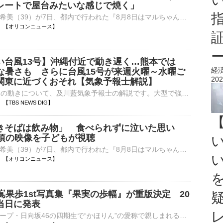
レートで屋台みたいな感じで焼く」
タレントの辻希美（39）が7日、都内で行われた『8月8日はマルちゃん焼きそばの日「焼きそばはマルちゃん」2026発表会』に参加した。 【写真】白地に花柄の上品な浴衣姿で手をふる辻希美 白地に花柄がついた華⋯
13:04 【オリコンニュース】
い台風13号】沖縄付近で動き遅く…熊本では
経
烈な暑さも さらに台風15号が来週火曜～水曜ご
202
関東に近づくおそれ【気象予報士解説】
台風13号の今後の動きについて、及川藍気象予報士の解説です。大型で強い台風13号は沖縄や奄美に接近していて、熊本県内など九州も台風の強風域に入っています。台風はこのあとも強い勢力を維持したまま、あすにか…
03 【TBS NEWS DIG】
きそばは飲み物」 食べられずに泣いた思い
の頃の映像を子どもが視聴
タレントの辻希美（39）が7日、都内で行われた『8月8日はマルちゃん焼きそばの日「焼きそばはマルちゃん」2026発表会』に参加した。 【写真】かわいい！浴衣姿でお口いっぱいに焼きそばをほおばる辻希美 白地⋯
13:00 【オリコンニュース】
嶌果歩1st写真集『果実の歩幅』が重版決定 20
当日に発表
アイドルグループ・日向坂46の四期生で“かほりん”の愛称で親しまれる藤嶌果歩が4日に発売した1st写真集『果実の歩幅』（集英社）の重版が決定した。藤嶌の20歳の誕生日当日の発表となった。 【先行カット】素肌が⋯