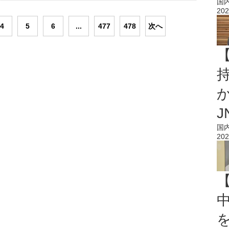
国
202
4
5
6
...
477
478
次へ
持
J
国
202