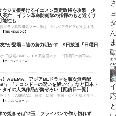
サウジ支援受けるイエメン暫定政権を攻撃 少
5人死亡 イラン革命防衛隊の指揮のもと近くサ
可能性も
中東イエメンの親イラン武装組織フーシ派は、サウジアラビアが支援するイエメン暫定政権の軍事部隊を攻撃し、45人が死亡しました。サウジアラビアからの支援を受けるイエメンの暫定政権は6日、複数の軍事部隊がフー…
14 【TBS NEWS DIG】
盟友”が登場→陰の努力明かす 9日放送『日曜日
俳優・大泉洋が9日放送のMBS／TBS系全国ネット『日曜日の初耳学』（後10：15～）に出演する。 【写真】予告動画では代表番組のテーマソングが…コーナー過去最多登場となる大泉洋 林修が“時代のカリスマ”と対峙⋯
国
13:10 【オリコンニュース】
202
ら】ABEMA、アジアBLドラマを順次無料配
ther』『テコンドーの呪いを解いて』など日本・
・タイの人気作品が勢ぞろい【配信日一覧】
新登場の日本ドラマも ABEMAは、日本・韓国・中国・タイのBLドラマをきょう7日から順次無料配信する。 【画像】『ThamePo』『君を見つけた』『25時、赤坂で』などアジアBLの注目作ずらり タイ作品からは、偽⋯
13:05 【オリコンニュース】
家で焼きそば12玉 フライパンで作り切れず