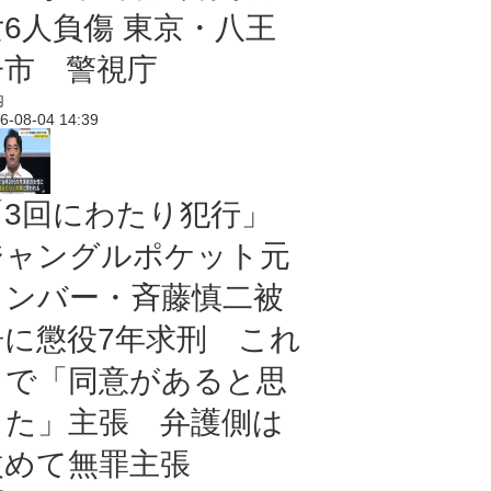
女6人負傷 東京・八王
子市 警視庁
内
6-08-04 14:39
「3回にわたり犯行」
ジャングルポケット元
メンバー・斉藤慎二被
告に懲役7年求刑 これ
まで「同意があると思
った」主張 弁護側は
改めて無罪主張