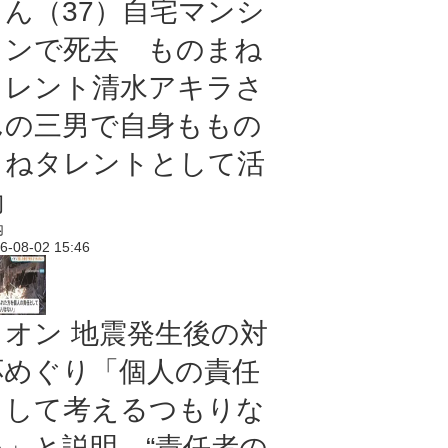
さん（37）自宅マンシ
ョンで死去 ものまね
タレント清水アキラさ
んの三男で自身ももの
まねタレントとして活
動
内
6-08-02 15:46
イオン 地震発生後の対
応めぐり「個人の責任
として考えるつもりな
い」と説明 “責任者の