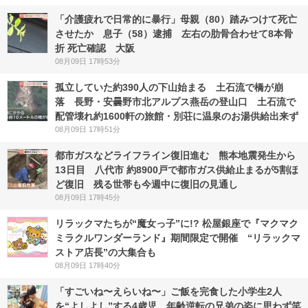
「介護疲れで日常的に暴行」母親（80）踏みつけて死亡
させたか 息子（58）逮捕 左右の肋骨合わせて8本骨
折 死亡確認 大阪
08月09日 17時53分
孤立していた約390人の下山始まる 土石流で橋が崩
落 長野・安曇野市北アルプス燕岳の登山口 土石流で
配管壊れ約1600軒の旅館・別荘に温泉のお湯供給出来ず
08月09日 17時51分
都市ガスなどライフライン復旧進む 熊本地震発生から
13日目 八代市 約8900戸で都市ガス供給止まるが5割ほ
ど復旧 残る世帯も今週中に復旧の見通し
08月09日 17時45分
リラックマたちが“魔女っ子”に!? 松屋銀座で『マクマク
ミラクルワンダーランド』期間限定で開催 “リラックマ
ストア店長”の大集合も
08月09日 17時40分
「すごいね〜えらいね〜」ご飯を完食した小学生2人
を“よしよし”する4歳児、年齢逆転の兄弟の姿に思わず笑