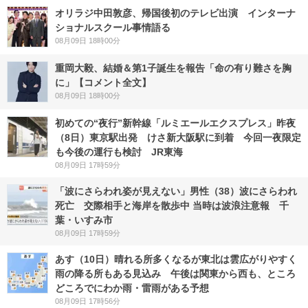
オリラジ中田敦彦、帰国後初のテレビ出演 インターナ
ショナルスクール事情語る
08月09日 18時00分
重岡大毅、結婚＆第1子誕生を報告「命の有り難さを胸
に」【コメント全文】
08月09日 18時00分
初めての“夜行”新幹線「ルミエールエクスプレス」昨夜
（8日）東京駅出発 けさ新大阪駅に到着 今回一夜限定
も今後の運行も検討 JR東海
08月09日 17時59分
「波にさらわれ姿が見えない」男性（38）波にさらわれ
死亡 交際相手と海岸を散歩中 当時は波浪注意報 千
葉・いすみ市
08月09日 17時59分
あす（10日）晴れる所多くなるが東北は雲広がりやすく
雨の降る所もある見込み 午後は関東から西も、ところ
どころでにわか雨・雷雨がある予想
08月09日 17時56分