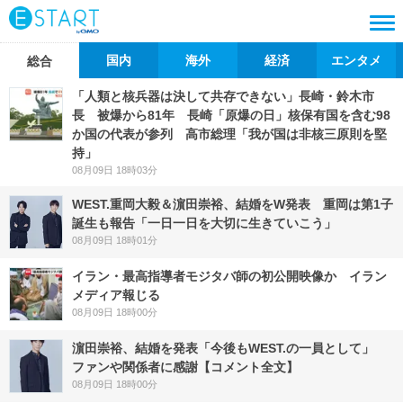
国内
海外
経済
エンタメ
総合
「人類と核兵器は決して共存できない」長崎・鈴木市
長 被爆から81年 長崎「原爆の日」核保有国を含む98
か国の代表が参列 高市総理「我が国は非核三原則を堅
持」
08月09日 18時03分
WEST.重岡大毅＆濵田崇裕、結婚をW発表 重岡は第1子
誕生も報告「一日一日を大切に生きていこう」
08月09日 18時01分
イラン・最高指導者モジタバ師の初公開映像か イラン
メディア報じる
08月09日 18時00分
濵田崇裕、結婚を発表「今後もWEST.の一員として」
ファンや関係者に感謝【コメント全文】
08月09日 18時00分