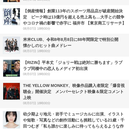
【倒産情報】創業113年のスポーツ用品店が破産開始決
定 ピーク時は13億円を超える売上高も…大手との競争
やコロナ禍の影響で赤字に 福井市 【東京商工リサーチ】
08月07日 18時00分
米米CLUB、令和8年8月8日に88年間限定で特別公開
懐かしのヒット曲メドレー
08月07日 18時00分
【RIZIN】平本丈「ジョリー戦は絶対に勝ちます」ラブ
ラブ同棲中の恋人もメディア初出演
08月07日 18時00分
THE YELLOW MONKEY、映像作品購入者限定「爆音視
聴会」開催決定 メンバーセレクト映像＆限定コメント
上映
08月07日 18時00分
幼少期より地元・岩手でミュージカルに出演、イラスト
や短歌・写真などの創作活動にも挑戦している21歳・千
田つむぎ「私も誰かに楽しみに待ってもらえるような作