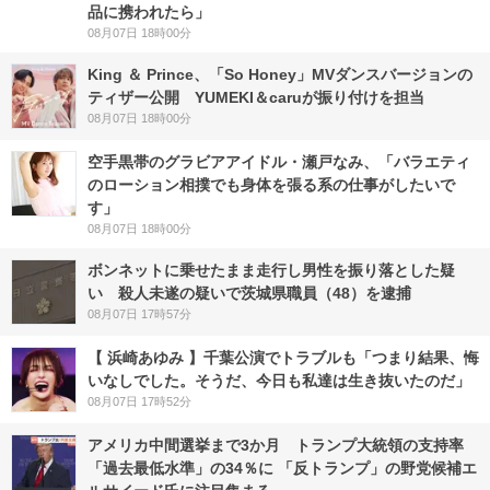
品に携われたら」
08月07日 18時00分
King ＆ Prince、「So Honey」MVダンスバージョンの
ティザー公開 YUMEKI＆caruが振り付けを担当
08月07日 18時00分
空手黒帯のグラビアアイドル・瀬戸なみ、「バラエティ
のローション相撲でも身体を張る系の仕事がしたいで
す」
08月07日 18時00分
ボンネットに乗せたまま走行し男性を振り落とした疑
い 殺人未遂の疑いで茨城県職員（48）を逮捕
08月07日 17時57分
【 浜崎あゆみ 】千葉公演でトラブルも「つまり結果、悔
いなしでした。そうだ、今日も私達は生き抜いたのだ」
08月07日 17時52分
アメリカ中間選挙まで3か月 トランプ大統領の支持率
「過去最低水準」の34％に 「反トランプ」の野党候補エ