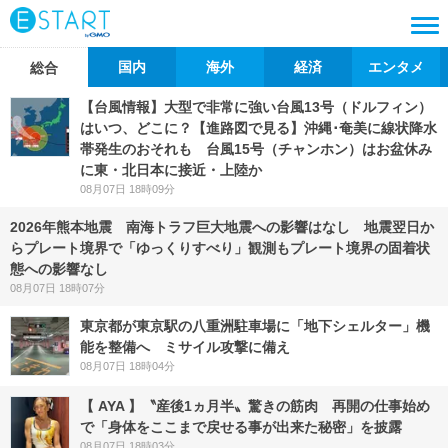
国内
海外
経済
エンタメ
総合
【台風情報】大型で非常に強い台風13号（ドルフィン）
はいつ、どこに？【進路図で見る】沖縄･奄美に線状降水
帯発生のおそれも 台風15号（チャンホン）はお盆休み
に東・北日本に接近・上陸か
08月07日 18時09分
2026年熊本地震 南海トラフ巨大地震への影響はなし 地震翌日か
らプレート境界で「ゆっくりすべり」観測もプレート境界の固着状
態への影響なし
08月07日 18時07分
東京都が東京駅の八重洲駐車場に「地下シェルター」機
能を整備へ ミサイル攻撃に備え
08月07日 18時04分
【 AYA 】〝産後1ヵ月半〟驚きの筋肉 再開の仕事始め
で「身体をここまで戻せる事が出来た秘密」を披露
08月07日 18時03分