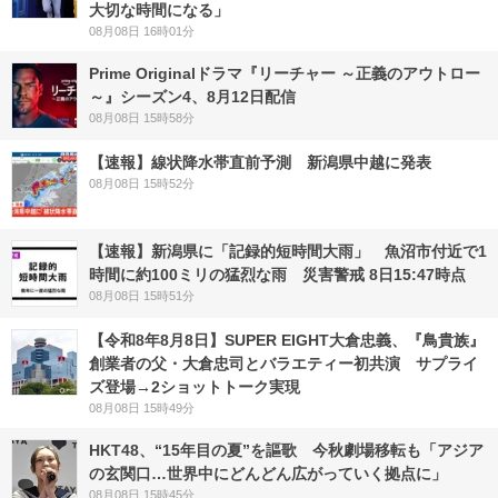
大切な時間になる」
08月08日 16時01分
Prime Originalドラマ『リーチャー ～正義のアウトロー
～』シーズン4、8月12日配信
08月08日 15時58分
【速報】線状降水帯直前予測 新潟県中越に発表
08月08日 15時52分
【速報】新潟県に「記録的短時間大雨」 魚沼市付近で1
時間に約100ミリの猛烈な雨 災害警戒 8日15:47時点
08月08日 15時51分
【令和8年8月8日】SUPER EIGHT大倉忠義、『鳥貴族』
創業者の父・大倉忠司とバラエティー初共演 サプライ
ズ登場→2ショットトーク実現
08月08日 15時49分
HKT48、“15年目の夏”を謳歌 今秋劇場移転も「アジア
の玄関口…世界中にどんどん広がっていく拠点に」
08月08日 15時45分