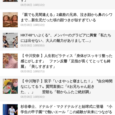
す」
08月08日 16時10分
「親でも見間違える」2歳差の兄弟、泣き顔から鼻のシワ
まで…新生児だった頃の顔つきが似すぎている
08月08日 16時10分
HKT48“いぶくる”、メンバーのグラビアに興奮「私たち
には出せない、大人の魅力がありまして…」
08月08日 16時08分
【 中川安奈 】人生初ピラティス「身体がスッキリ整った
感じがします」 ファン反響「足指が長くてとっても綺
麗」「美しすぎます」
08月08日 16時07分
【 中川翔子 】双子「いまやっと寝ました！」〝自分時間
なにしてる？〟質問直後に「#お兄ちゃん起き
た、、」 翌朝も「朝からふたご絶好調」
08月08日 16時06分
杉谷拳士、ドナルド・マクドナルドと始球式に登場 “小
学生の甲子園”で熱いエール「この経験が未来につながる