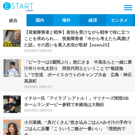
国内
海外
経済
エンタメ
総合
【視覚障害者と戦争】差別を受けながら戦争で役に立つ
ことを求められ… 視覚障害者「今から考えたら馬鹿げ
た話」その思いを喜入友浩が取材【news23】
08月08日 16時15分
「ピーラーは3週間ぶり」悠仁さま 中高生らと一緒に豚
汁作りや丸太切り 同世代同士ということで“敬語無
し”で交流 ボーイスカウトのキャンプ大会 広島・神石
高原町
08月08日 16時13分
イチロー氏「アイラブ シアトル！」マリナーズ球団OB
ホームランダービー参戦で本拠地は大熱狂
08月08日 16時10分
小川菜摘、“具だくさん”炊き込みごはん×みそ汁の手作り
ごはんに反響「こういうご飯が一番いい」「理想的で