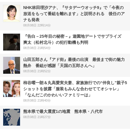
NHK林田理沙アナ、『サタデーウオッチ9』で「今夜の
放送をもって番組を離れます」と説明される 後任のア
ナも発表
08月08日 22時14分
『告白－25年目の秘密－』遊園地デートでサプライズ
爽太（松村北斗）の犯行動機も判明
08月08日 21時54分
山田五郎さん『アド街』最後の出演 最後まで街の魅力
熱弁 番組が感謝「天国の五郎さんへ」
08月08日 21時52分
柿谷曜一朗＆丸高愛実夫妻、家族旅行での“仲良し”親子5
ショットを披露「服装もみんな合わせててオシャレ」
「なんだこのかわいいファミリーは」
08月08日 21時40分
熊本県で最大震度1の地震 熊本県・八代市
08月08日 21時27分