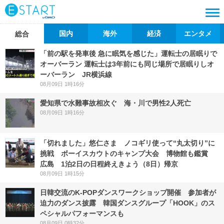
国内
海外
経済
エンタメ
総合
「前の駅を発車後 急に眠気を感じた」運転士の居眠りで
オーバーラン 運転士は3年前にも同じ場所で居眠りしオ
ーバーラン JR横浜線
08月09日 1時16分
愛知県で水難事故相次ぐ 海・川で男性2人死亡
08月09日 1時16分
「切れました」悠仁さま ノコギリ使って“丸太切り”に
挑戦 ボーイスカウトのキャンプ大会 博物館も鑑賞
広島 1泊2日の日程終えきょう（8日）帰京
08月09日 1時15分
日韓交流のK-POPダンスワークショップ開催 参加者が
迫力のダンス披露 韓国ダンスグループ「HOOK」のス
ペシャルパフォーマンスも
08月09日 0時32分