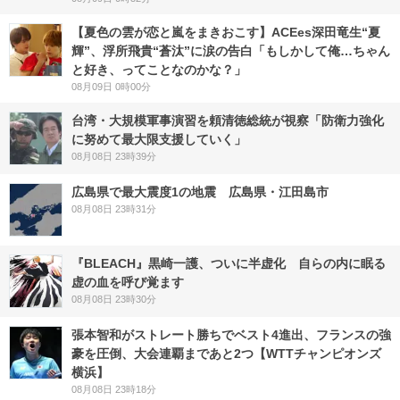
【夏色の雲が恋と嵐をまきおこす】ACEes深田竜生“夏
輝”、浮所飛貴“蒼汰”に涙の告白「もしかして俺…ちゃん
と好き、ってことなのかな？」
08月09日 0時00分
台湾・大規模軍事演習を頼清徳総統が視察「防衛力強化
に努めて最大限支援していく」
08月08日 23時39分
広島県で最大震度1の地震 広島県・江田島市
08月08日 23時31分
『BLEACH』黒崎一護、ついに半虚化 自らの内に眠る
虚の血を呼び覚ます
08月08日 23時30分
張本智和がストレート勝ちでベスト4進出、フランスの強
豪を圧倒、大会連覇まであと2つ【WTTチャンピオンズ
横浜】
08月08日 23時18分