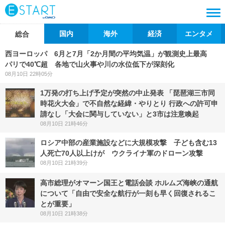
国内
海外
経済
エンタメ
総合
西ヨーロッパ 6月と7月「2か月間の平均気温」が観測史上最高
パリで40℃超 各地で山火事や川の水位低下が深刻化
08月10日 22時05分
1万発の打ち上げ予定が突然の中止発表 「琵琶湖三市同
時花火大会」で不自然な経緯・やりとり 行政への許可申
請なし「大会に関与していない」と3市は注意喚起
08月10日 21時46分
ロシア中部の産業施設などに大規模攻撃 子ども含む13
人死亡70人以上けが ウクライナ軍のドローン攻撃
08月10日 21時39分
高市総理がオマーン国王と電話会談 ホルムズ海峡の通航
について「自由で安全な航行が一刻も早く回復されるこ
とが重要」
08月10日 21時38分