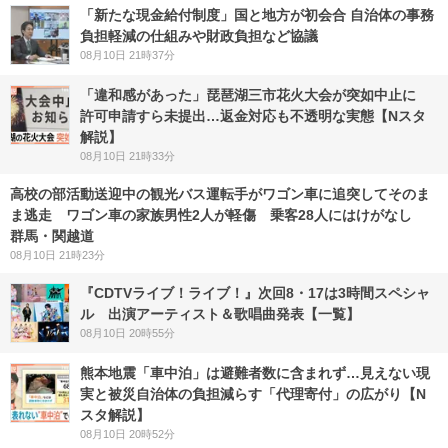
「新たな現金給付制度」国と地方が初会合 自治体の事務
負担軽減の仕組みや財政負担など協議
08月10日 21時37分
「違和感があった」琵琶湖三市花火大会が突如中止に
許可申請すら未提出…返金対応も不透明な実態【Nスタ
解説】
08月10日 21時33分
高校の部活動送迎中の観光バス運転手がワゴン車に追突してそのま
ま逃走 ワゴン車の家族男性2人が軽傷 乗客28人にはけがなし
群馬・関越道
08月10日 21時23分
『CDTVライブ！ライブ！』次回8・17は3時間スペシャ
ル 出演アーティスト＆歌唱曲発表【一覧】
08月10日 20時55分
熊本地震「車中泊」は避難者数に含まれず…見えない現
実と被災自治体の負担減らす「代理寄付」の広がり【N
スタ解説】
08月10日 20時52分