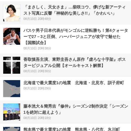
「まさしく、天女さま」…柴咲コウ、儚げな新アーティ
スト写真に反響「神秘的な美しさ!!」「かわいい」
08月10日 20時48分
バスケ男子日本代表がモンゴルに逆転勝ち！第4クォータ
ーで27－3と圧倒、ハーパージュニアが攻守で魅せた
【国際試合】
08月10日 20時38分
香取慎吾主演、東野圭吾さん原作『虚ろな十字架』ポス
タービジュアル公開【オールキャスト解禁】
08月10日 20時30分
北海道で最大震度1の地震 北海道・北見市、訓子府町
08月10日 20時29分
藤本洸大＆簡秀吉『修仲』シーズン2制作決定「シーズン
1を絶対に超えよう」
08月10日 20時18分
熊本県で最大震度1の地震 熊本県・八代市、氷川町