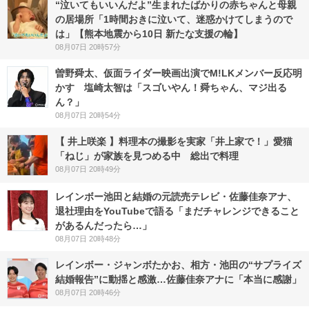
“泣いてもいいんだよ”生まれたばかりの赤ちゃんと母親
の居場所「1時間おきに泣いて、迷惑かけてしまうので
は」【熊本地震から10日 新たな支援の輪】
08月07日 20時57分
曽野舜太、仮面ライダー映画出演でM!LKメンバー反応明
かす 塩崎太智は「スゴいやん！舜ちゃん、マジ出る
ん？」
08月07日 20時54分
【 井上咲楽 】料理本の撮影を実家「井上家で！」愛猫
「ねじ」が家族を見つめる中 総出で料理
08月07日 20時49分
レインボー池田と結婚の元読売テレビ・佐藤佳奈アナ、
退社理由をYouTubeで語る「まだチャレンジできること
があるんだったら…」
08月07日 20時48分
レインボー・ジャンボたかお、相方・池田の“サプライズ
結婚報告”に動揺と感激…佐藤佳奈アナに「本当に感謝」
08月07日 20時46分