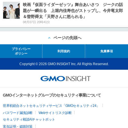
映画『仮面ライダーゼッツ』舞台あいさつ ジークの話
題が一瞬出る 上堀内佳寿也がストップし、今井竜太郎
＆曽野舜太「天野さんに怒られる」
08月07日 20時41分
ページの先頭へ
プライバシー
利用規約
免責事項
ポリシー
Copyright © 2026 GMO INSIGHT Inc. All Rights Reserved.
GMOインターネットグループのセキュリティ事業について
世界初総合ネットセキュリティサービス「GMOセキュリティ24」
パスワード漏洩診断
Webサイトリスク診断
セキュリティ相談AIチャットボット
実在証明・盗聴対策