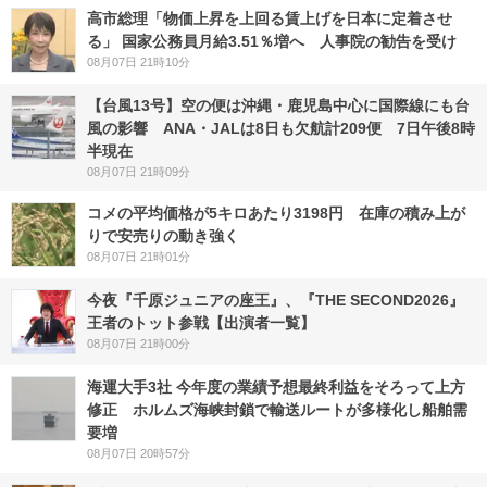
高市総理「物価上昇を上回る賃上げを日本に定着させ
る」 国家公務員月給3.51％増へ 人事院の勧告を受け
08月07日 21時10分
【台風13号】空の便は沖縄・鹿児島中心に国際線にも台
風の影響 ANA・JALは8日も欠航計209便 7日午後8時
半現在
08月07日 21時09分
コメの平均価格が5キロあたり3198円 在庫の積み上が
りで安売りの動き強く
08月07日 21時01分
今夜『千原ジュニアの座王』、『THE SECOND2026』
王者のトット参戦【出演者一覧】
08月07日 21時00分
海運大手3社 今年度の業績予想最終利益をそろって上方
修正 ホルムズ海峡封鎖で輸送ルートが多様化し船舶需
要増
08月07日 20時57分