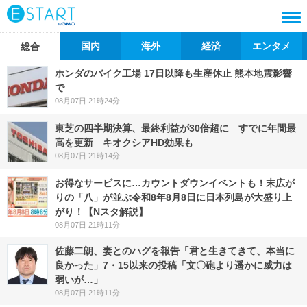
国内
海外
経済
エンタメ
総合
ホンダのバイク工場 17日以降も生産休止 熊本地震影響
で
08月07日 21時24分
東芝の四半期決算、最終利益が30倍超に すでに年間最
高を更新 キオクシアHD効果も
08月07日 21時14分
お得なサービスに…カウントダウンイベントも！末広が
りの「八」が並ぶ令和8年8月8日に日本列島が大盛り上
がり！【Nスタ解説】
08月07日 21時11分
佐藤二朗、妻とのハグを報告「君と生きてきて、本当に
良かった」7・15以来の投稿「文〇砲より遥かに威力は
弱いが…」
08月07日 21時11分