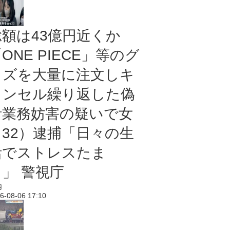
総額は43億円近くか
ONE PIECE」等のグ
ッズを大量に注文しキ
ャンセル繰り返した偽
計業務妨害の疑いで女
（32）逮捕「日々の生
活でストレスたま
り」 警視庁
内
6-08-06 17:10