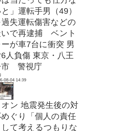
いと」運転手男（49）
を過失運転傷害などの
疑いで再逮捕 ベント
レーが車7台に衝突 男
女6人負傷 東京・八王
子市 警視庁
内
6-08-04 14:39
イオン 地震発生後の対
応めぐり「個人の責任
として考えるつもりな