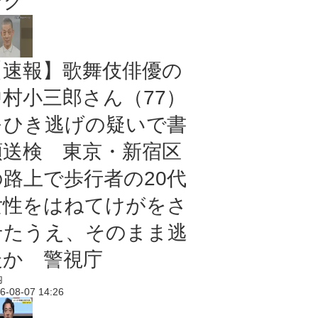
ング
【速報】歌舞伎俳優の
中村小三郎さん（77）
をひき逃げの疑いで書
類送検 東京・新宿区
の路上で歩行者の20代
女性をはねてけがをさ
せたうえ、そのまま逃
走か 警視庁
内
6-08-07 14:26