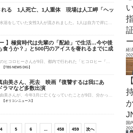
される 1人死亡、1人重体 現場は人工岬「ヘッ
きょう（9日）正午すぎ、茨城県鉾田市で海水浴をしていた女性3人が流されました。1人は自力で岸に辿り着きましたが、1人が死亡、もう1人が重体です。きょう午後0時すぎ、鉾田市上沢の海岸で「友人2人が流されて…
ヒー 】極貧時代は先輩の「配給」で生活…今や後
も食うか？」と500円のアイスを奢れるまでに成
経
202
お笑いタレントのヒコロヒーさんが9日、都内で行われた「ヒコロヒー『きれはし』文庫版・発売記念」のイベントへ、下積み時代に5年間同居していたお笑いコンビ「太陽の小町」のつるさんと出席しました。 …
13 【TBS NEWS DIG】
真由美さん、死去 映画『復讐するは我にあ
ドラマなど多数出演
持
俳優の小川真由美さんが、今年3月に亡くなっていたことが9日、分かった。共同通信が報じた。 【写真】『復讐するは我にあり』に出演…緒形拳さんを偲ぶ会 小川さんは1939年生まれ、東京都出身。文学座付属研究⋯
19:13 【オリコンニュース】
J
国
202
4
5
6
...
458
459
次へ