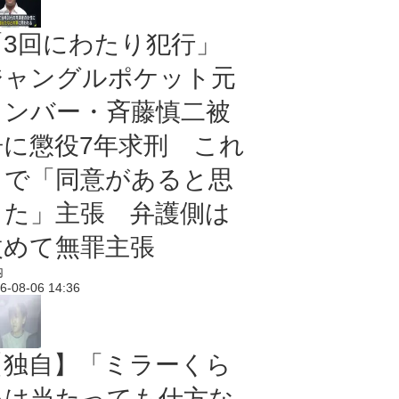
「3回にわたり犯行」
ジャングルポケット元
メンバー・斉藤慎二被
告に懲役7年求刑 これ
まで「同意があると思
った」主張 弁護側は
改めて無罪主張
内
6-08-06 14:36
【独自】「ミラーくら
いは当たっても仕方な