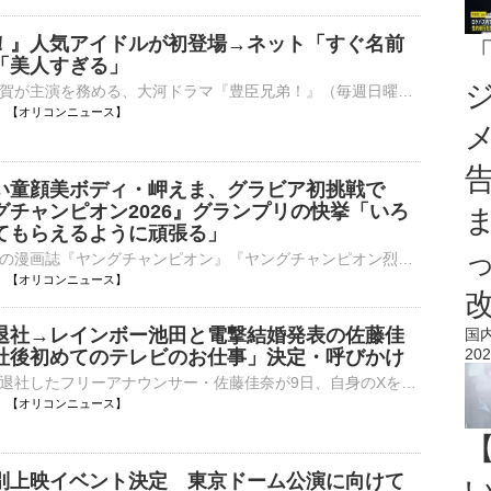
！』人気アイドルが初登場→ネット「すぐ名前
「美人すぎる」
俳優の仲野太賀が主演を務める、大河ドラマ『豊臣兄弟！』（毎週日曜 後8：00 NHK総合ほか）の第30回「清須会議」が、9日に放送された。以下、ネタバレを含みます。 【写真】「すぐ名前を調べた」人気アイドル⋯
20:45 【オリコンニュース】
い童顔美ボディ・岬えま、グラビア初挑戦で
グチャンピオン2026』グランプリの快挙「いろ
てもらえるように頑張る」
秋田書店発行の漫画誌『ヤングチャンピオン』『ヤングチャンピオン烈』『別冊ヤングチャンピオン』の合同グラビアミスコンテスト『ミスヤングチャンピオン2026』の授賞式が8日、都内で行われ、グランプリ３名、準⋯
20:23 【オリコンニュース】
退社→レインボー池田と電撃結婚発表の佐藤佳
国
202
社後初めてのテレビのお仕事」決定・呼びかけ
読売テレビを退社したフリーアナウンサー・佐藤佳奈が9日、自身のXを更新し、退社後初のテレビ仕事が決まったと明らかにした。 【写真】『テッパン朝ライブ じゅーっと！』佐藤佳奈アナの「緊急リモート生出演」⋯
20:01 【オリコンニュース】
別上映イベント決定 東京ドーム公演に向けて