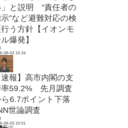
い」と説明 “責任者の
指示”など避難対応の検
証行う方針【イオンモ
ール爆発】
済
6-08-03 15:34
【速報】高市内閣の支
率59.2% 先月調査
から6.7ポイント下落
NN世論調査
内
6-08-03 10:01