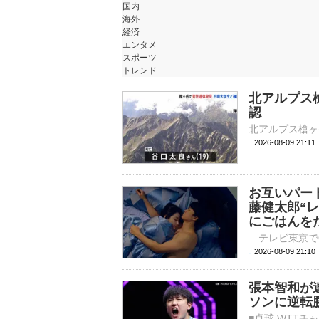
国内
海外
経済
エンタメ
スポーツ
トレンド
北アルプス
認
2026-08-09 21:
お互いパー
藤健太郎“
にごはんを
2026-08-09 
張本智和が
ソンに逆転