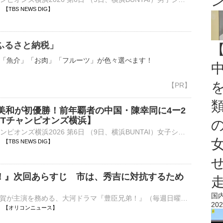
56 【TBS NEWS DIG】
ふるさと納税」
「魚介」「お肉」「フルーツ」が色々選べます！
本美和が初優勝！前年覇者の中国・陳幸同に4ー2
TTチャンピオンズ横浜】
■卓球 WTTチャンピオンズ横浜2026 第6日 （9日、横浜BUNTAI）女子シングルス決勝で張本美和（18、世界ランク3位）が前年覇者の中国・陳幸同（29、同5位）をゲームカウント4ー2（13ー11…
55 【TBS NEWS DIG】
！』次回あらすじ 市は、秀吉に対抗するため
国
俳優の仲野太賀が主演を務める、大河ドラマ『豊臣兄弟！』（毎週日曜 後8：00 NHK総合ほか）の第31回「これで、お別れにございます」が、16日に放送される。 【写真】新たな相関図を公開！新キャラが続々公開⋯
202
20:45 【オリコンニュース】