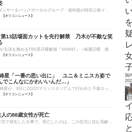
姿
9人組メインダンサー＆バックボーカルグループ・超特急の特別上映イベント『東京ドーム公演記念 乗車準備会 僕たちは、超特急です!!!!!!!!!』が、開催されることが9日、発表された。 【写真】気品ただよう…！トン⋯
20:00 【オリコンニュース】
T』第13話場面カットを先行解禁 乃木が不敵な笑
る
俳優・堺雅人が主演を務めるTBS系日曜劇場『VIVANT』（毎週日曜 後9：00）の第13話が9日に放送される。放送を目前に、主人公・乃木憂助（堺）の場面写真1カットが先行解禁された。 【写真】”不自然な言動”が目立⋯
20:00 【オリコンニュース】
佐藤綺星「一番の思い出に」 ユニ＆ミニスカ姿で
国
202
んでこんなにかわいいんだ…」
AKB48の佐藤綺星が、9日にZOZOマリンスタジアムで行われた千葉ロッテマリーンズ対オリックス・バファローズ戦のセレモニアルピッチに登場した。 【写真】豪快にワインドアップを決めた佐藤綺星 「BSW スペシャ⋯
19:42 【オリコンニュース】
人の88歳女性が死亡
きょう未明、東京・大田区の店舗を兼ねる住宅で発生した火事で、死亡したのは、この住宅に住む高齢の女性とわかりました。きょう午前0時半すぎ、大田区多摩川の飲食店を兼ねる3階建ての住宅で、「2階から煙が出てい…