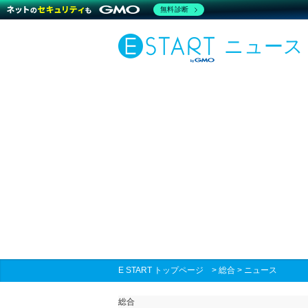
無料診断
ニュース
E START トップページ
>
総合
>
ニュース
総合