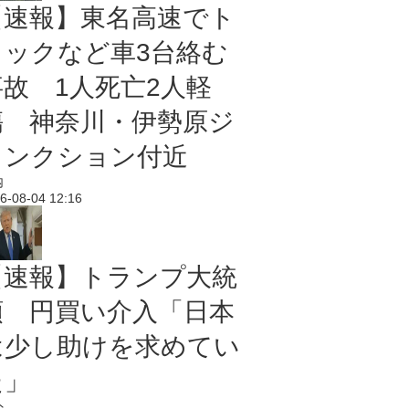
【速報】東名高速でト
ラックなど車3台絡む
事故 1人死亡2人軽
傷 神奈川・伊勢原ジ
ャンクション付近
内
6-08-04 12:16
【速報】トランプ大統
領 円買い介入「日本
は少し助けを求めてい
た」
外