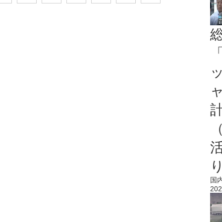
「
国
202