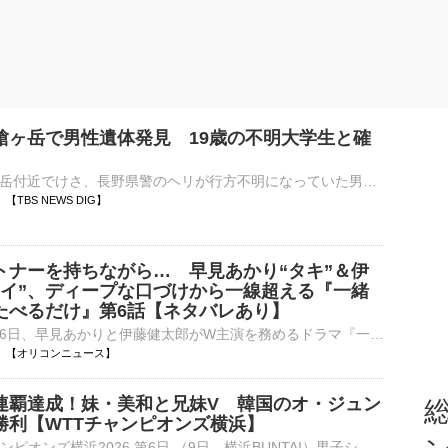
槍ヶ岳で男性遺体発見 19歳の不明大学生と確
北アルプス槍ヶ岳付近でけさ、長野県警のヘリが行方不明になっていた男子大学生を発見しましたが、死亡が確認されました。死亡が確認されたのは、長野県南箕輪村の谷口太良さん（19）です。谷口さんは北アルプス槍ヶ…
11 【TBS NEWS DIG】
トナーを持ちながら… 早見あかり“タキ”＆伊
レイ”、ディープな口づけから一線超える『一緒
たべるだけ』第6話【ネタバレあり】
テレビ東京で6日、早見あかりと伊藤健太郎がW主演を務めるドラマ『一緒にごはんをたべるだけ』（毎週木曜 深0：00、6日は深1：00）の第6話が放送され、早見あかりと伊藤健太郎のベッドでの大胆な演技に反響が寄せ⋯
21:10 【オリコンニュース】
連覇達成！妹・美和と兄妹V 韓国のオ・ジュン
総
勝利【WTTチャンピオンズ横浜】
■卓球 WTTチャンピオンズ横浜2026 第6日 （9日、横浜BUNTAI）男子シングルス決勝で張本智和（23、世界ランク5位）は韓国のオ・ジュンソン（20、同31位）にゲームカウント4ー1（7ー11、…