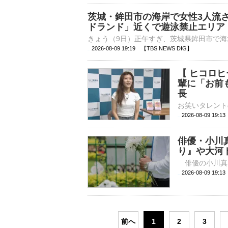
茨城・鉾田市の海岸で女性3人流
ドランド」近くで遊泳禁止エリア
2026-08-09 19:19 【TBS NEWS DIG】
【 ヒコロ
輩に「お前
長
2026-08-09 19:
俳優・小川
り』や大河
2026-08-09 
前へ
1
2
3