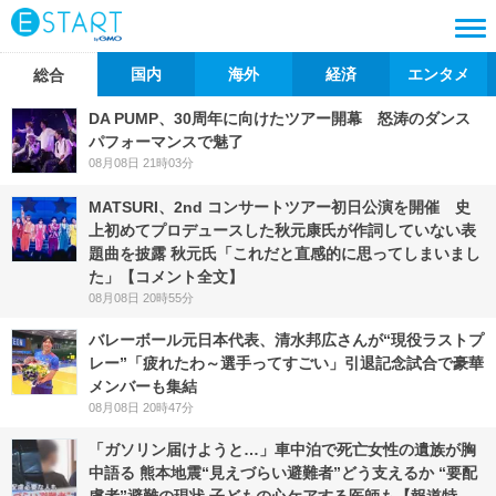
国内
海外
経済
エンタメ
総合
DA PUMP、30周年に向けたツアー開幕 怒涛のダンス
パフォーマンスで魅了
08月08日 21時03分
MATSURI、2nd コンサートツアー初日公演を開催 史
上初めてプロデュースした秋元康氏が作詞していない表
題曲を披露 秋元氏「これだと直感的に思ってしまいまし
た」【コメント全文】
08月08日 20時55分
バレーボール元日本代表、清水邦広さんが“現役ラストプ
レー”「疲れたわ～選手ってすごい」引退記念試合で豪華
メンバーも集結
08月08日 20時47分
「ガソリン届けようと…」車中泊で死亡女性の遺族が胸
中語る 熊本地震“見えづらい避難者”どう支えるか “要配