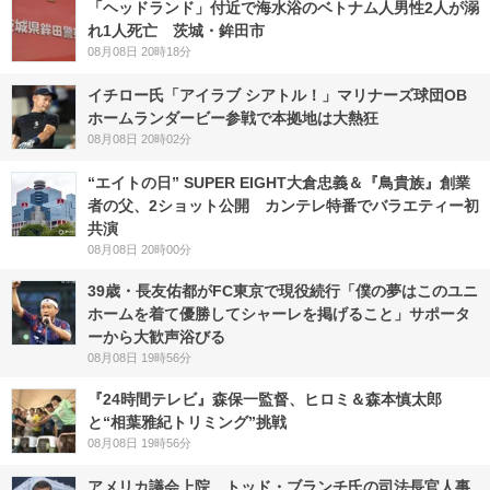
「ヘッドランド」付近で海水浴のベトナム人男性2人が溺
れ1人死亡 茨城・鉾田市
08月08日 20時18分
イチロー氏「アイラブ シアトル！」マリナーズ球団OB
ホームランダービー参戦で本拠地は大熱狂
08月08日 20時02分
“エイトの日” SUPER EIGHT大倉忠義＆『鳥貴族』創業
者の父、2ショット公開 カンテレ特番でバラエティー初
共演
08月08日 20時00分
39歳・長友佑都がFC東京で現役続行「僕の夢はこのユニ
ホームを着て優勝してシャーレを掲げること」サポータ
ーから大歓声浴びる
08月08日 19時56分
『24時間テレビ』森保一監督、ヒロミ＆森本慎太郎
と“相葉雅紀トリミング”挑戦
08月08日 19時56分
アメリカ議会上院 トッド・ブランチ氏の司法長官人事