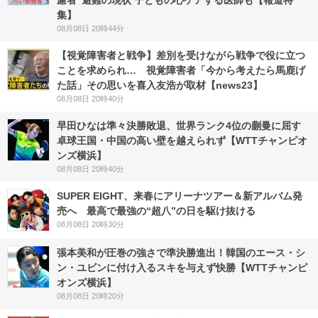
慮者”避難の現状 子どもの心ケアする医師も【報道特
集】
08月08日 20時44分
【視覚障害者と戦争】差別を受けながら戦争で役に立つ
ことを求められ… 視覚障害者「今から考えたら馬鹿げ
た話」その思いを喜入友浩が取材【news23】
08月08日 20時40分
早田ひなは準々決勝敗退、世界ランク4位の蒯曼に屈す
卓球王国・中国の高い壁を越えられず【WTTチャンピオ
ンズ横浜】
08月08日 20時40分
SUPER EIGHT、来春にアリーナツアー＆新アルバム発
売へ 最高で最強の“超八”の日を駆け抜ける
08月08日 20時30分
張本美和が圧巻の強さで準決勝進出！韓国のエース・シ
ン・ユビンに付け入るスキを与えず快勝【WTTチャンピ
オンズ横浜】
08月08日 20時20分