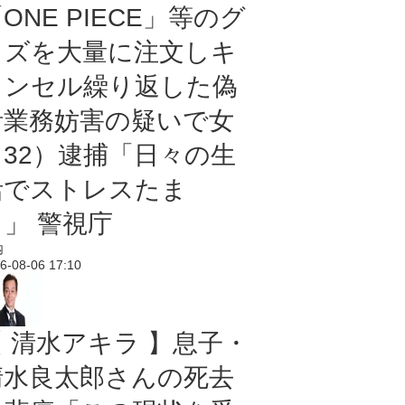
ONE PIECE」等のグ
ッズを大量に注文しキ
ャンセル繰り返した偽
計業務妨害の疑いで女
（32）逮捕「日々の生
活でストレスたま
り」 警視庁
内
6-08-06 17:10
【 清水アキラ 】息子・
清水良太郎さんの死去