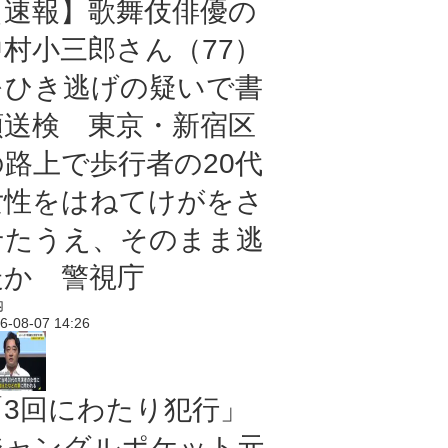
【速報】歌舞伎俳優の
中村小三郎さん（77）
をひき逃げの疑いで書
類送検 東京・新宿区
の路上で歩行者の20代
女性をはねてけがをさ
せたうえ、そのまま逃
走か 警視庁
内
6-08-07 14:26
「3回にわたり犯行」
ジャングルポケット元