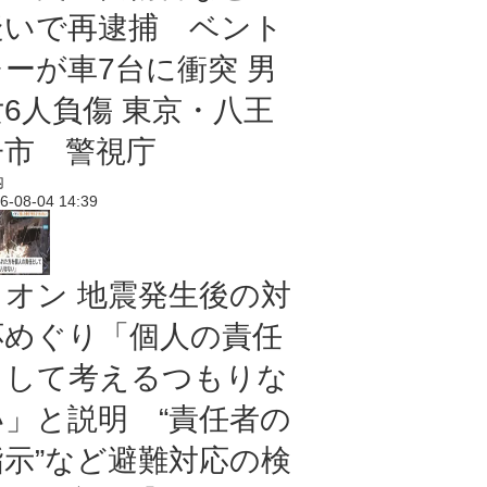
疑いで再逮捕 ベント
レーが車7台に衝突 男
女6人負傷 東京・八王
子市 警視庁
内
6-08-04 14:39
イオン 地震発生後の対
応めぐり「個人の責任
として考えるつもりな
い」と説明 “責任者の
指示”など避難対応の検