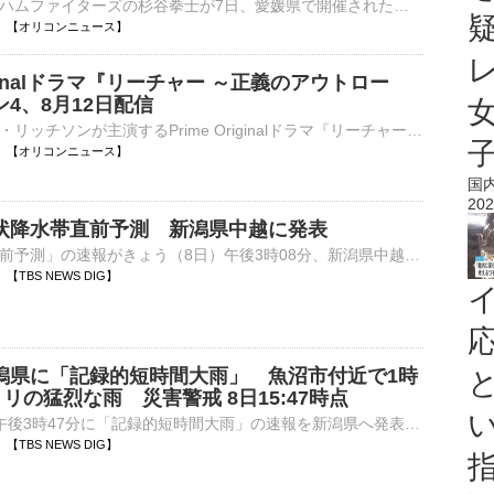
元北海道日本ハムファイターズの杉谷拳士が7日、愛媛県で開催された『高円宮賜杯 第46回 全日本学童軟式野球大会』の開会式・始球式に登場。ドナルド・マクドナルドとともにマウンドへ向かい、魂のこもった一球を⋯
16:01 【オリコンニュース】
riginalドラマ『リーチャー ～正義のアウトロー
4、8月12日配信
俳優のアラン・リッチソンが主演するPrime Originalドラマ『リーチャー ～正義のアウトロー～』シーズン4が、8月12日より動画配信サービス「Prime Video」で独占配信される。あわせて、同シリーズの世界を舞台にし⋯
15:58 【オリコンニュース】
国
202
状降水帯直前予測 新潟県中越に発表
「線状降水帯直前予測」の速報がきょう（8日）午後3時08分、新潟県中越に発表されました。この地域では、遅くとも3時間以内に、線状降水帯の発生によって同じ場所で非常に激しい雨が降り続き、災害の発生する危険…
52 【TBS NEWS DIG】
潟県に「記録的短時間大雨」 魚沼市付近で1時
ミリの猛烈な雨 災害警戒 8日15:47時点
気象庁は、8日午後3時47分に「記録的短時間大雨」の速報を新潟県へ発表しました。午後3時30分までの1時間に、魚沼市付近で約１００ミリの猛烈な雨が降ったことが、気象庁の雨量計観測、もしくは気象レーダー解…
51 【TBS NEWS DIG】