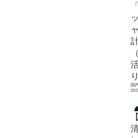
「
国
202