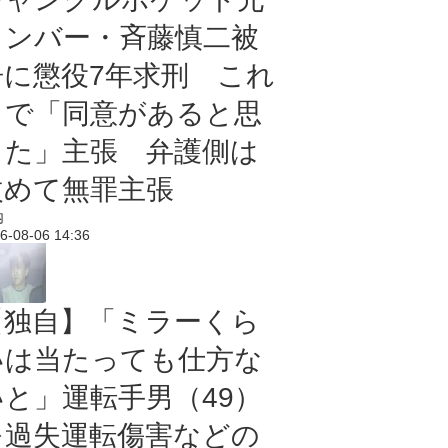
メンバー・斉藤慎二被
告に懲役7年求刑 これ
まで「同意があると思
った」主張 弁護側は
改めて無罪主張
内
6-08-06 14:36
【独自】「ミラーくら
いは当たっても仕方な
いと」運転手男（49）
を過失運転傷害などの