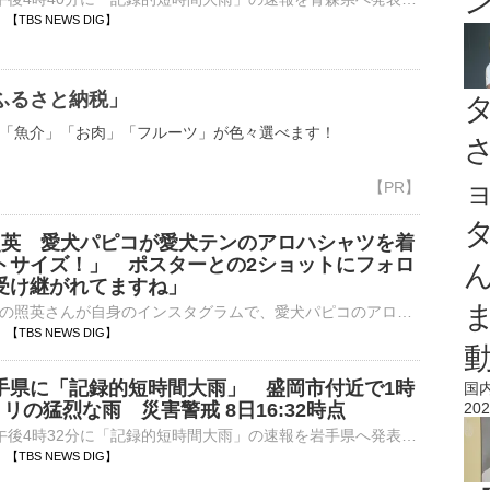
43 【TBS NEWS DIG】
ふるさと納税」
「魚介」「お肉」「フルーツ」が色々選べます！
】照英 愛犬パピコが愛犬テンのアロハシャツを着
トサイズ！」 ポスターとの2ショットにフォロ
受け継がれてますね」
タレント・俳優の照英さんが自身のインスタグラムで、愛犬パピコのアロハシャツ姿を投稿しています。 照英さんのインスタグラム投稿より照英さんは、パピコにアロハシャツを着せて写真を撮影。パピコが背に…
41 【TBS NEWS DIG】
手県に「記録的短時間大雨」 盛岡市付近で1時
国
ミリの猛烈な雨 災害警戒 8日16:32時点
202
気象庁は、8日午後4時32分に「記録的短時間大雨」の速報を岩手県へ発表しました。午後4時20分までの1時間に、盛岡市付近で約１００ミリの猛烈な雨が降ったことが、気象庁の雨量計観測、もしくは気象レーダー解…
34 【TBS NEWS DIG】