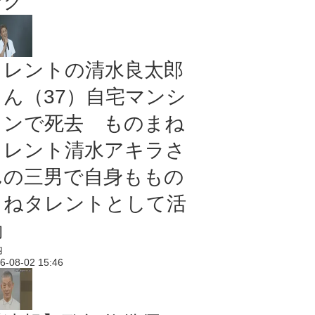
ング
タレントの清水良太郎
さん（37）自宅マンシ
ョンで死去 ものまね
タレント清水アキラさ
んの三男で自身ももの
まねタレントとして活
動
内
6-08-02 15:46