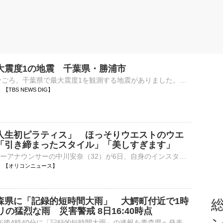
大震度1の地震 千葉県・勝浦市
8日午後4時55分ごろ、千葉県で最大震度1を観測する地震がありました。気象庁によりますと、震源地は千葉県東方沖で、震源の深さはおよそ60km、地震の規模を示すマグニチュードは3.2と推定されます。この地…
59 【TBS NEWS DIG】
人生初ピラティス」 ほっそりウエストのウエ
「引き締まったスタイル」「美しすぎます」
元NHKでフリーアナウンサーの中川安奈（32）が6日、自身のインスタグラムを更新。人生初となるピラティスに挑戦したことを報告し、レッスン中の様子を公開した。 【写真・動画】「美しすぎます」初めてのピラティ⋯
16:45 【オリコンニュース】
森県に「記録的短時間大雨」 大鰐町付近で1時
総
リの猛烈な雨 災害警戒 8日16:40時点
気象庁は、8日午後4時40分に「記録的短時間大雨」の速報を青森県へ発表しました。午後4時30分までの1時間に、大鰐町付近で約９０ミリの猛烈な雨が降ったことが、気象庁の雨量計観測、もしくは気象レーダー解析…