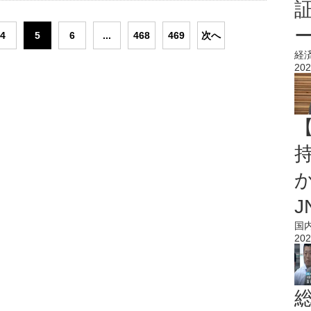
4
5
6
...
468
469
次へ
経
202
持
J
国
202