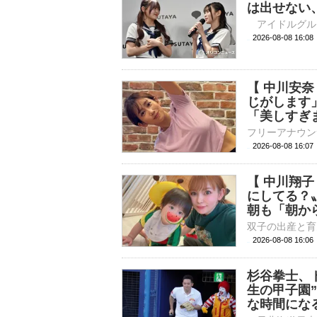
は出せない
2026-08-08 
【 中川安
じがします
「美しすぎ
2026-08-08 16:
【 中川翔
にしてる？
朝も「朝か
2026-08-08 16:
杉谷拳士、
生の甲子園
な時間にな