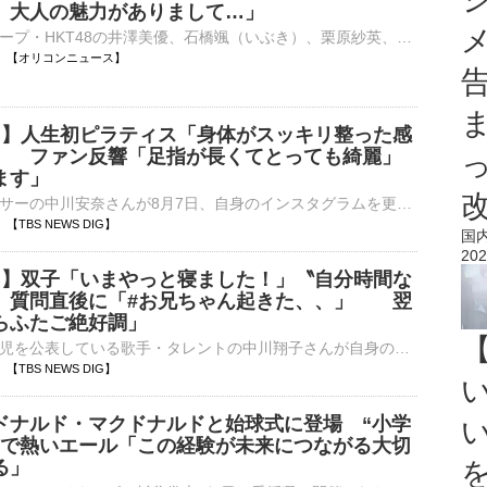
、大人の魅力がありまして…」
アイドルグループ・HKT48の井澤美優、石橋颯（いぶき）、栗原紗英、竹本くるみ、豊永阿紀、龍頭綺音が8日、都内で行われた『HKT48 15th ANNIVERSARY BOOK 青春謳歌！』（双葉社）発売記念ハイタッチ会 会見に登壇⋯
16:08 【オリコンニュース】
奈 】人生初ピラティス「身体がスッキリ整った感
」 ファン反響「足指が長くてとっても綺麗」
ます」
フリーアナウンサーの中川安奈さんが8月7日、自身のインスタグラムを更新。人生初のピラティスを体験したことを報告しました。 中川安奈さん 公式インスタグラムより中川さんは「人生初ピラティス&he…
07 【TBS NEWS DIG】
国
202
子 】双子「いまやっと寝ました！」〝自分時間な
〟質問直後に「#お兄ちゃん起きた、、」 翌
らふたご絶好調」
双子の出産と育児を公表している歌手・タレントの中川翔子さんが自身のインスタグラムで、双子の寝起きについて投稿しています。 中川翔子さんのインスタグラム投稿より 中川翔子さんのインスタ…
06 【TBS NEWS DIG】
ドナルド・マクドナルドと始球式に登場 “小学
”で熱いエール「この経験が未来につながる大切
る」