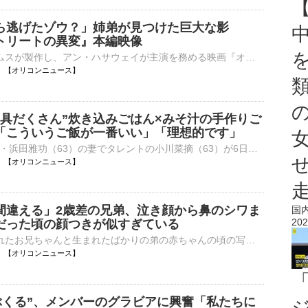
ら逃げたゾウ？」姉弟が見つけた巨大な影
トリートの異変』本編映像
J.J.エイブラムスが製作し、アン・ハサウェイが主演を務める映画『オークストリートの異変』（8月14日、日米同時公開）から、初の本編映像と新ビジュアルが解禁された。 【動画】映画『オークストリートの異変』⋯
16:33 【オリコンニュース】
“具だくさん”炊き込みごはん×みそ汁の手作りご
「こういうご飯が一番いい」「理想的です」
ダウンタウン・浜田雅功（63）の妻でタレントの小川菜摘（63）が6日、自身のインスタグラムを更新。枝豆やタコを使った炊き込みごはんなど、手作りの“おうちごはん”を公開した。 【写真】「こういうご飯が一番い⋯
16:10 【オリコンニュース】
間違える」2歳差の兄弟、泣き顔から鼻のシワま
国
202
だった頃の顔つきが似すぎている
2年前に生まれたお兄ちゃんと生まれたばかりの弟の赤ちゃんの頃の写真を比較し、あまりにもそっくりな姿を捉えた投稿がThreadsで話題となっている。余裕ゼロでも 可愛くいたい 2児ママ.さん（＠yuu_tjm324）が「兄⋯
16:10 【オリコンニュース】
いぶくる”、メンバーのグラビアに興奮「私たちに