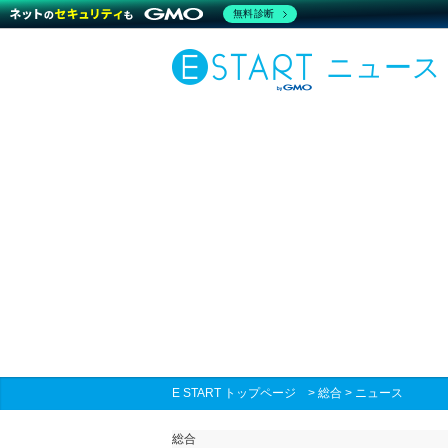
無料診断
ニュース
E START トップページ
>
総合
>
ニュース
総合