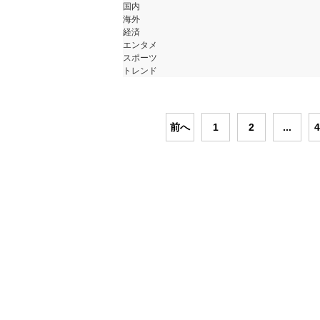
国内
海外
経済
エンタメ
スポーツ
トレンド
前へ
1
2
...
4