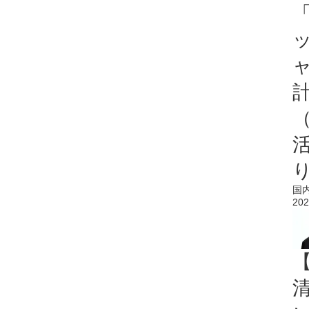
「
国
202