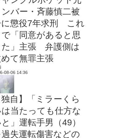
メンバー・斉藤慎二被
告に懲役7年求刑 これ
まで「同意があると思
った」主張 弁護側は
改めて無罪主張
内
6-08-06 14:36
【独自】「ミラーくら
いは当たっても仕方な
いと」運転手男（49）
を過失運転傷害などの