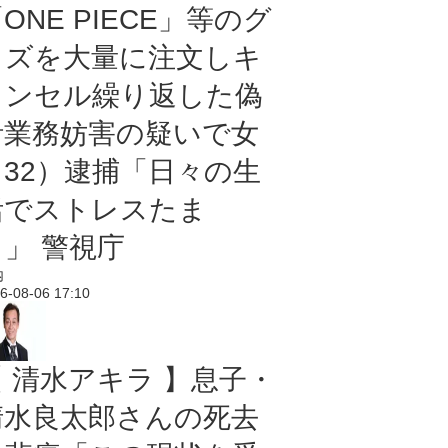
ONE PIECE」等のグ
ッズを大量に注文しキ
ャンセル繰り返した偽
計業務妨害の疑いで女
（32）逮捕「日々の生
活でストレスたま
り」 警視庁
内
6-08-06 17:10
【 清水アキラ 】息子・
清水良太郎さんの死去