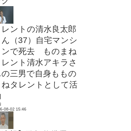
ング
タレントの清水良太郎
さん（37）自宅マンシ
ョンで死去 ものまね
タレント清水アキラさ
んの三男で自身ももの
まねタレントとして活
動
内
6-08-02 15:46