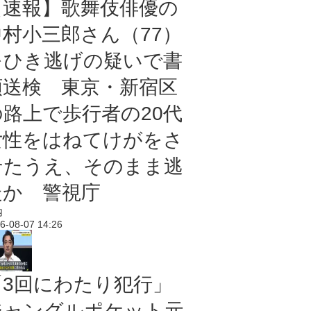
【速報】歌舞伎俳優の
中村小三郎さん（77）
をひき逃げの疑いで書
類送検 東京・新宿区
の路上で歩行者の20代
女性をはねてけがをさ
せたうえ、そのまま逃
走か 警視庁
内
6-08-07 14:26
「3回にわたり犯行」
ジャングルポケット元