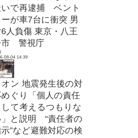
疑いで再逮捕 ベント
レーが車7台に衝突 男
女6人負傷 東京・八王
子市 警視庁
内
6-08-04 14:39
イオン 地震発生後の対
応めぐり「個人の責任
として考えるつもりな
い」と説明 “責任者の
指示”など避難対応の検