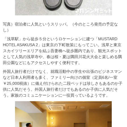
写真）宿泊者に人気というスリッパ。（今のところ発売の予定な
し）
「浅草駅」から徒歩５分というロケーションに建つ「MUSTARD
HOTEL ASAKUSA 2」は東京の下町散策にもってこい。浅草と東京
スカイツリーエリアを結ぶ吾妻橋へ徒歩圏内であり、観光スポット
として人気の浅草寺や、春は桜・夏は隅田川花火大会と楽しめる隅
田公園などにもアクセスしやすく便利です。
外国人旅行者だけでなく、就職活動中の学生や出張のビジネスマン
など日本人利用者も多く、ファミリー向けの個室（定員6名/一室
￥25,000税抜）に備え付けられた二段ベッドは珍しさもあるのか子
供に人気だそう。外国人旅行者だけでもあるのか子供に人気だそ
う。家族のコミュニケーションに一役買っているようです。