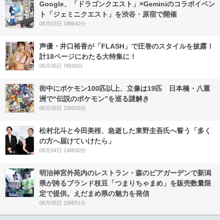
Google、「ドラゴンクエスト」×Geminiのコラボイベン
ト「ジェミニクエスト」を渋谷・原宿で開催
08月03日 18時42分
声優・井口裕香が「FLASH」で圧巻のスタイルを披露！
計18ページにわたる大特集に！
08月05日 7時00分
街中にポケモン100匹以上、立像は19匹 日本橋・八重
洲で“伝説のポケモン”を巡る謎解き
08月05日 15時55分
松村北斗と今田美桜、急逝した東野圭吾氏へ誓う「多く
の方へ届けていけたら」
08月04日 14時00分
明治神宮外苑内のレストラン・森のビアガーデンで新潟
県が誇るブランド枝豆「つまりちゃまめ」を販売数量限
定で提供。えだまめ県の魅力を発信
08月05日 15時51分