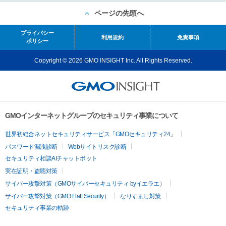
ページの先頭へ
プライバシー
利用規約
免責事項
ポリシー
Copyright © 2026 GMO INSIGHT Inc. All Rights Reserved.
GMOインターネットグループのセキュリティ事業について
世界初総合ネットセキュリティサービス「GMOセキュリティ24」
パスワード漏洩診断
Webサイトリスク診断
セキュリティ相談AIチャットボット
実在証明・盗聴対策
サイバー攻撃対策（GMOサイバーセキュリティ byイエラエ）
サイバー攻撃対策（GMO Flatt Security）
なりすまし対策
セキュリティ事業の軌跡