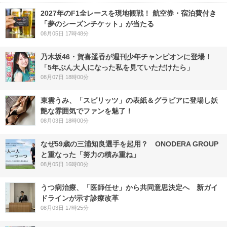
2027年のF1全レースを現地観戦！ 航空券・宿泊費付き
「夢のシーズンチケット」が当たる
08月05日 17時48分
乃木坂46・賀喜遥香が週刊少年チャンピオンに登場！
「5年ぶん大人になった私を見ていただけたら」
08月07日 18時00分
東雲うみ、「スピリッツ」の表紙＆グラビアに登場し妖
艶な雰囲気でファンを魅了！
08月03日 18時00分
なぜ59歳の三浦知良選手を起用？ ONODERA GROUP
と重なった「努力の積み重ね」
08月05日 16時00分
うつ病治療、「医師任せ」から共同意思決定へ 新ガイ
ドラインが示す診療改革
08月03日 17時25分