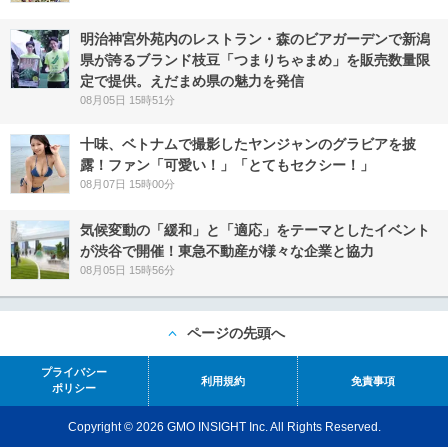
明治神宮外苑内のレストラン・森のビアガーデンで新潟
県が誇るブランド枝豆「つまりちゃまめ」を販売数量限
定で提供。えだまめ県の魅力を発信
08月05日 15時51分
十味、ベトナムで撮影したヤンジャンのグラビアを披
露！ファン「可愛い！」「とてもセクシー！」
08月07日 15時00分
気候変動の「緩和」と「適応」をテーマとしたイベント
が渋谷で開催！東急不動産が様々な企業と協力
08月05日 15時56分
ページの先頭へ
プライバシー
利用規約
免責事項
ポリシー
Copyright © 2026 GMO INSIGHT Inc. All Rights Reserved.