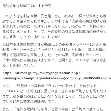
免許返納は80歳手前にする予定
このような悲劇を今後二度と起こさないために、様々な観点から検
討するが今後求められますが、その中でも「高齢者の免許返納が推
奨されているのに、なぜそれをしない人がいるのか？」を特に考え
る必要があります。そして、その疑問の答えは運転能力の過信が大
きな要因になっているかもしれません。
東日本高速道路株式会社が65歳以上の高齢者ドライバー104人と高
齢者ドライバーを親に持つ子ども世代312人を対象に、車の運転に
関する意識調査を実施しました。その結果、高齢者ドライバーに
「車の運転に自信はありますか？」と聞くと、76.0％が「自信があ
る」と回答しました。
https://prtimes.jp/my_m3/mypage/action.php?
run=mypage&amp;page=detail&amp;company_id=38550&amp;re
さらに、75歳以上の高齢者ドライバーに限れば「自信がある」
（79.4％）という答えは、驚くべきことに全体平均よりも高くなり
ます。歳を重ねるほど自信がなくなるどころか、むしろ自信がつい
ていく傾向は非常に興味深いです。
また、「免許を返納しても良いと思う年齢」は平均79.1歳でした。