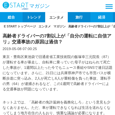
マガジン
総合
トレンド
旅行
経済
エンタメ
E START トップページ
エンタメ
マガジン
高齢者ドライバーの7割以上が「
高齢者ドライバーの7割以上が「自分の運転に自信ア
リ」交通事故の原因は過信？
2019-05-08 07:00:25
東京・豊島区東池袋で旧通産省工業技術院の飯塚幸三元院長（87）
が運転する車が暴走し、自転車に乗っていた母子がはねられて死亡
した事故が、1週間以上たった今でもニュース番組やSNSで連日話題
になっています。さらに、21日には兵庫県神戸市でも市営バスが横
断歩道に突っ込み、2人が死亡し6人が重軽傷を負った事故、運転手
の男（64）が逮捕されるなど、この1週間で高齢者ドライバーによ
る交通事故が問題になっています。
ネット上では、「高齢者の免許返納を義務化しろ」という意見も少
なくありません。ただ、車が運転できなくなれば生活を送れなくな
ってしまう地方在住の人もおり、慎重な議論が必要になります。