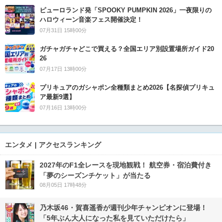
ピューロランド発「SPOOKY PUMPKIN 2026」一夜限りの
ハロウィーン音楽フェス開催決定！
07月31日 15時00分
ガチャガチャどこで買える？全国エリア別設置場所ガイド20
26
07月17日 13時00分
プリキュアのガシャポン全種類まとめ2026【名探偵プリキュ
ア最新9選】
07月16日 13時00分
エンタメ | アクセスランキング
2027年のF1全レースを現地観戦！ 航空券・宿泊費付き
「夢のシーズンチケット」が当たる
08月05日 17時48分
乃木坂46・賀喜遥香が週刊少年チャンピオンに登場！
「5年ぶん大人になった私を見ていただけたら」