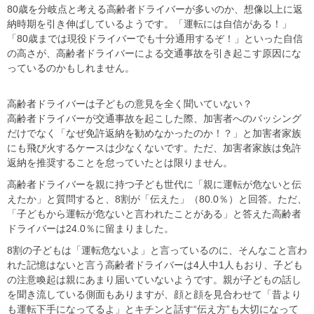
80歳を分岐点と考える高齢者ドライバーが多いのか、想像以上に返
納時期を引き伸ばしているようです。「運転には自信がある！」
「80歳までは現役ドライバーでも十分通用するぞ！」といった自信
の高さが、高齢者ドライバーによる交通事故を引き起こす原因にな
っているのかもしれません。
高齢者ドライバーは子どもの意見を全く聞いていない？
高齢者ドライバーが交通事故を起こした際、加害者へのバッシング
だけでなく「なぜ免許返納を勧めなかったのか！？」と加害者家族
にも飛び火するケースは少なくないです。ただ、加害者家族は免許
返納を推奨することを怠っていたとは限りません。
高齢者ドライバーを親に持つ子ども世代に「親に運転が危ないと伝
えたか」と質問すると、8割が「伝えた」（80.0％）と回答。ただ、
「子どもから運転が危ないと言われたことがある」と答えた高齢者
ドライバーは24.0％に留まりました。
8割の子どもは「運転危ないよ」と言っているのに、そんなこと言わ
れた記憶はないと言う高齢者ドライバーは4人中1人もおり、子ども
の注意喚起は親にあまり届いていないようです。親が子どもの話し
を聞き流している側面もありますが、顔と顔を見合わせて「昔より
も運転下手になってるよ」とキチンと話す“伝え方”も大切になって