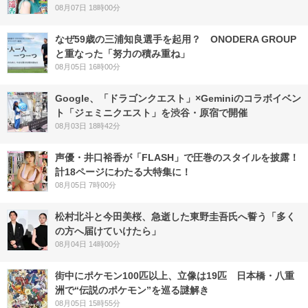
08月07日 18時00分
なぜ59歳の三浦知良選手を起用？ ONODERA GROUP
と重なった「努力の積み重ね」
08月05日 16時00分
Google、「ドラゴンクエスト」×Geminiのコラボイベン
ト「ジェミニクエスト」を渋谷・原宿で開催
08月03日 18時42分
声優・井口裕香が「FLASH」で圧巻のスタイルを披露！
計18ページにわたる大特集に！
08月05日 7時00分
松村北斗と今田美桜、急逝した東野圭吾氏へ誓う「多く
の方へ届けていけたら」
08月04日 14時00分
街中にポケモン100匹以上、立像は19匹 日本橋・八重
洲で“伝説のポケモン”を巡る謎解き
08月05日 15時55分