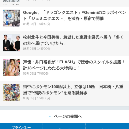
Google、「ドラゴンクエスト」×Geminiのコラボイベン
ト「ジェミニクエスト」を渋谷・原宿で開催
08月03日 18時42分
松村北斗と今田美桜、急逝した東野圭吾氏へ誓う「多く
の方へ届けていけたら」
08月04日 14時00分
声優・井口裕香が「FLASH」で圧巻のスタイルを披露！
計18ページにわたる大特集に！
08月05日 7時00分
街中にポケモン100匹以上、立像は19匹 日本橋・八重
洲で“伝説のポケモン”を巡る謎解き
08月05日 15時55分
ページの先頭へ
プライバシー