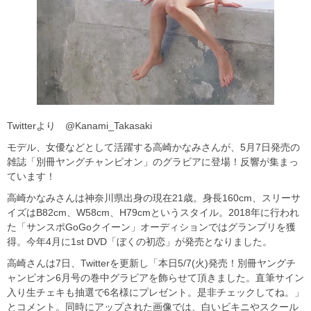
Twitterより @Kanami_Takasaki
モデル、女優などとして活躍する高崎かなみさんが、5月7日発売の
雑誌「別冊ヤングチャンピオン」のグラビアに登場！反響が集まっ
ています！
高崎かなみさんは神奈川県出身の現在21歳。身長160cm、スリーサ
イズはB82cm、W58cm、H79cmというスタイル。2018年に行われ
た「サンスポGoGoクイーン」オーディションではグランプリを獲
得。今年4月に1st DVD「ぼくの初恋」が発売となりました。
高崎さんは7日、Twitterを更新し「本日5/7(火)発売！別冊ヤングチ
ャンピオン6月号の巻中グラビアを飾らせて頂きました。直筆サイン
入り生チェキも抽選で6名様にプレゼント。是非チェックしてね。」
とコメント。同時にアップされた画像では、白いビキニやスクール