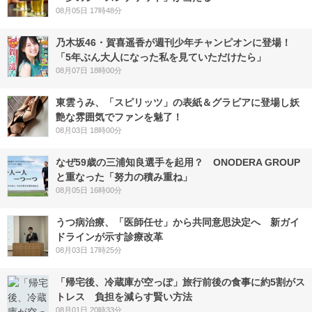
08月05日 17時48分
乃木坂46・賀喜遥香が週刊少年チャンピオンに登場！
「5年ぶん大人になった私を見ていただけたら」
08月07日 18時00分
東雲うみ、「スピリッツ」の表紙＆グラビアに登場し妖
艶な雰囲気でファンを魅了！
08月03日 18時00分
なぜ59歳の三浦知良選手を起用？ ONODERA GROUP
と重なった「努力の積み重ね」
08月05日 16時00分
うつ病治療、「医師任せ」から共同意思決定へ 新ガイ
ドラインが示す診療改革
08月03日 17時25分
「帰宅後、冷蔵庫が空っぽ」旅行前後の食事に約5割がス
トレス 負担を減らす賢い方法
08月01日 20時33分