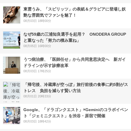
東雲うみ、「スピリッツ」の表紙＆グラビアに登場し妖
艶な雰囲気でファンを魅了！
08月03日 18時00分
なぜ59歳の三浦知良選手を起用？ ONODERA GROUP
と重なった「努力の積み重ね」
08月05日 16時00分
うつ病治療、「医師任せ」から共同意思決定へ 新ガイ
ドラインが示す診療改革
08月03日 17時25分
「帰宅後、冷蔵庫が空っぽ」旅行前後の食事に約5割がス
トレス 負担を減らす賢い方法
08月01日 20時33分
Google、「ドラゴンクエスト」×Geminiのコラボイベン
ト「ジェミニクエスト」を渋谷・原宿で開催
08月03日 18時42分