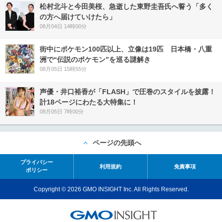
松村北斗と今田美桜、急逝した東野圭吾氏へ誓う「多く
の方へ届けていけたら」
08月04日 14時00分
街中にポケモン100匹以上、立像は19匹 日本橋・八重
洲で“伝説のポケモン”を巡る謎解き
08月05日 15時55分
声優・井口裕香が「FLASH」で圧巻のスタイルを披露！
計18ページにわたる大特集に！
08月05日 7時00分
ページの先頭へ
プライバシー
利用規約
免責事項
ポリシー
Copyright © 2026 GMO INSIGHT Inc. All Rights Reserved.